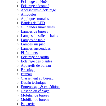
Éclairage de Noël
Éclairage décoratif
Accessoires d’éclairage
Ampoules
Appliques murales
Bandes de LED
Guirlandes lumineuses
Lampes de bureau
Lampes de salle de bains
Lampes de table
Lampes sur pied
Lampes suspendues
Plafonniers
Éclairage de jardin
Éclairage des plantes
Appareils de bureau
Bricolage
Bureau
Classement au bureau
Dessin technique
Entreposage & expédition
Gestion du câblage
Mobilier de bureau
Mobilier de bureau
Papeterie