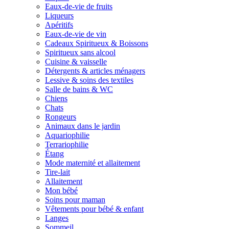
Eaux-de-vie de fruits
Liqueurs
Apéritifs
Eaux-de-vie de vin
Cadeaux Spiritueux & Boissons
Spiritueux sans alcool
Cuisine & vaisselle
Détergents & articles ménagers
Lessive & soins des textiles
Salle de bains & WC
Chiens
Chats
Rongeurs
Animaux dans le jardin
Aquariophilie
Terrariophilie
Étang
Mode maternité et allaitement
Tire-lait
Allaitement
Mon bébé
Soins pour maman
Vêtements pour bébé & enfant
Langes
Sommeil