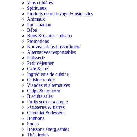
Vins et bières
Spiritueux
Produits de nettoyage & ustensiles
Animaux
Pour maman
Bébé
Bons & Cartes cadeaux
Promotions
Nouveau dans l’assortiment
Alternatives responsables
Pâtisserie
Petit-déjeuner
Café & thé
Ingrédients de cuisine
Cuisine rapide
Viandes et alternatives
Chips & popcorn
Biscuits salés
Fruits secs et à coque
Pâtisseries & barres
Chocolat & desserts
Bonbons
Sodas
Boissons énergisantes
Thés froids