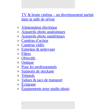
TV & home cinéma – un divertissement parfait
dans la salle de séjour
Alimentation électrique
Appareils photo analogiques
Appareils photo numériques
Caméras d’action
Caméras vidéo
Entretien & nettoyage
Filtres
Objectifs
Optique
Pour les professionnels
Supports de stockage
Trépieds
Valises & sacs de transport
Éclairage
Équipements pour studio photo