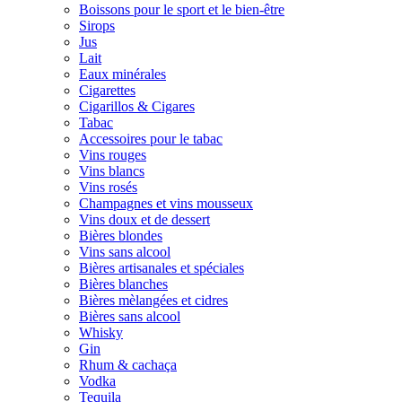
Boissons pour le sport et le bien-être
Sirops
Jus
Lait
Eaux minérales
Cigarettes
Cigarillos & Cigares
Tabac
Accessoires pour le tabac
Vins rouges
Vins blancs
Vins rosés
Champagnes et vins mousseux
Vins doux et de dessert
Bières blondes
Vins sans alcool
Bières artisanales et spéciales
Bières blanches
Bières mèlangées et cidres
Bières sans alcool
Whisky
Gin
Rhum & cachaça
Vodka
Tequila