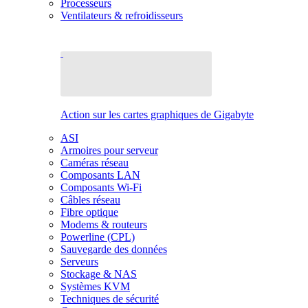
Processeurs
Ventilateurs & refroidisseurs
Action sur les cartes graphiques de Gigabyte
ASI
Armoires pour serveur
Caméras réseau
Composants LAN
Composants Wi-Fi
Câbles réseau
Fibre optique
Modems & routeurs
Powerline (CPL)
Sauvegarde des données
Serveurs
Stockage & NAS
Systèmes KVM
Techniques de sécurité