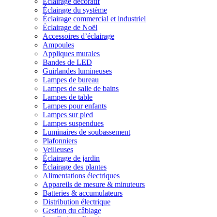
Éclairage décoratif
Éclairage du système
Éclairage commercial et industriel
Éclairage de Noël
Accessoires d’éclairage
Ampoules
Appliques murales
Bandes de LED
Guirlandes lumineuses
Lampes de bureau
Lampes de salle de bains
Lampes de table
Lampes pour enfants
Lampes sur pied
Lampes suspendues
Luminaires de soubassement
Plafonniers
Veilleuses
Éclairage de jardin
Éclairage des plantes
Alimentations électriques
Appareils de mesure & minuteurs
Batteries & accumulateurs
Distribution électrique
Gestion du câblage