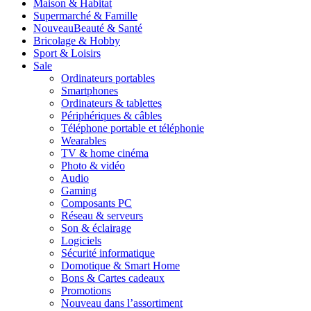
Maison & Habitat
Supermarché & Famille
Nouveau
Beauté & Santé
Bricolage & Hobby
Sport & Loisirs
Sale
Ordinateurs portables
Smartphones
Ordinateurs & tablettes
Périphériques & câbles
Téléphone portable et téléphonie
Wearables
TV & home cinéma
Photo & vidéo
Audio
Gaming
Composants PC
Réseau & serveurs
Son & éclairage
Logiciels
Sécurité informatique
Domotique & Smart Home
Bons & Cartes cadeaux
Promotions
Nouveau dans l’assortiment