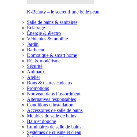
K-Beauty – le secret d’une belle peau
Salle de bains & sanitaires
Éclairage
Énergie & électro
Véhicules & mobilité
Jardin
Barbecue
Domotique & smart home
RC & modélisme
Sécurité
Animaux
Atelier
Bons & Cartes cadeaux
Promotions
Nouveau dans l’assortiment
Alternatives responsables
Conditions d'installation
Accessoires de salle de bains
Meubles de salle de bains
Bain et douche
Luminaires de salle de bains
Systèmes de cuisine et d'eau