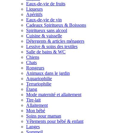
Eaux-de-vie de fruits
Liqueurs
Apéritifs
Eaux-de-vie de vin
Cadeaux Spiritueux & Boissons
Spiritueux sans alcool
Cuisine & vaisselle
Détergents & articles ménagers
Lessive & soins des textiles
Salle de bains & WC
Chiens
Chats
Rongeurs
Animaux dans le jardin
Aquariophilie
Terrariophilie
Étang
Mode maternité et allaitement
Tire-lait
Allaitement
Mon bébé
Soins pour maman
Vêtements pour bébé & enfant
Langes
Sommeil