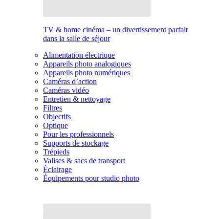
TV & home cinéma – un divertissement parfait
dans la salle de séjour
Alimentation électrique
Appareils photo analogiques
Appareils photo numériques
Caméras d’action
Caméras vidéo
Entretien & nettoyage
Filtres
Objectifs
Optique
Pour les professionnels
Supports de stockage
Trépieds
Valises & sacs de transport
Éclairage
Équipements pour studio photo