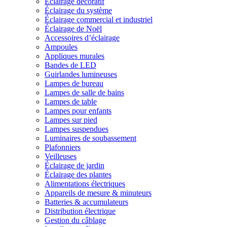
Éclairage décoratif
Éclairage du système
Éclairage commercial et industriel
Éclairage de Noël
Accessoires d’éclairage
Ampoules
Appliques murales
Bandes de LED
Guirlandes lumineuses
Lampes de bureau
Lampes de salle de bains
Lampes de table
Lampes pour enfants
Lampes sur pied
Lampes suspendues
Luminaires de soubassement
Plafonniers
Veilleuses
Éclairage de jardin
Éclairage des plantes
Alimentations électriques
Appareils de mesure & minuteurs
Batteries & accumulateurs
Distribution électrique
Gestion du câblage