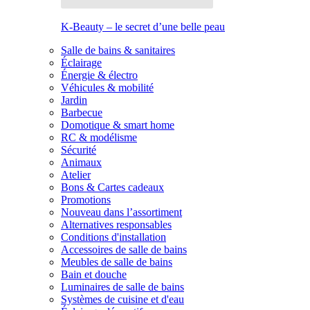
K-Beauty – le secret d’une belle peau
Salle de bains & sanitaires
Éclairage
Énergie & électro
Véhicules & mobilité
Jardin
Barbecue
Domotique & smart home
RC & modélisme
Sécurité
Animaux
Atelier
Bons & Cartes cadeaux
Promotions
Nouveau dans l’assortiment
Alternatives responsables
Conditions d'installation
Accessoires de salle de bains
Meubles de salle de bains
Bain et douche
Luminaires de salle de bains
Systèmes de cuisine et d'eau