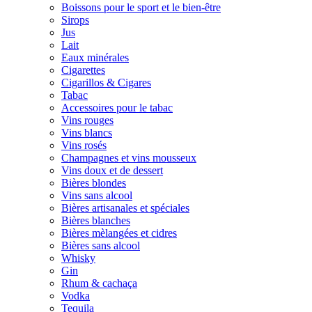
Boissons pour le sport et le bien-être
Sirops
Jus
Lait
Eaux minérales
Cigarettes
Cigarillos & Cigares
Tabac
Accessoires pour le tabac
Vins rouges
Vins blancs
Vins rosés
Champagnes et vins mousseux
Vins doux et de dessert
Bières blondes
Vins sans alcool
Bières artisanales et spéciales
Bières blanches
Bières mèlangées et cidres
Bières sans alcool
Whisky
Gin
Rhum & cachaça
Vodka
Tequila