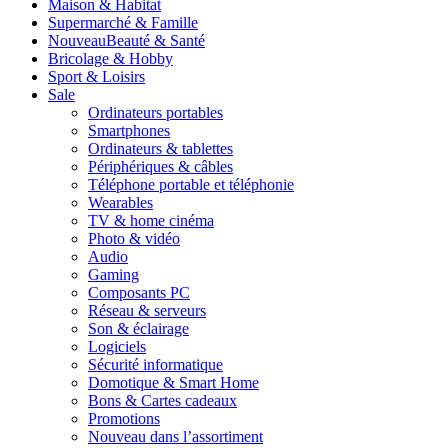
Maison & Habitat
Supermarché & Famille
Nouveau
Beauté & Santé
Bricolage & Hobby
Sport & Loisirs
Sale
Ordinateurs portables
Smartphones
Ordinateurs & tablettes
Périphériques & câbles
Téléphone portable et téléphonie
Wearables
TV & home cinéma
Photo & vidéo
Audio
Gaming
Composants PC
Réseau & serveurs
Son & éclairage
Logiciels
Sécurité informatique
Domotique & Smart Home
Bons & Cartes cadeaux
Promotions
Nouveau dans l’assortiment