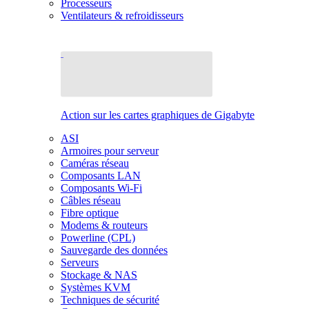
Processeurs
Ventilateurs & refroidisseurs
Action sur les cartes graphiques de Gigabyte
ASI
Armoires pour serveur
Caméras réseau
Composants LAN
Composants Wi-Fi
Câbles réseau
Fibre optique
Modems & routeurs
Powerline (CPL)
Sauvegarde des données
Serveurs
Stockage & NAS
Systèmes KVM
Techniques de sécurité