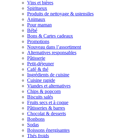
Vins et bières
Spiritueux
Produits de nettoyage & ustensiles
Animaux
Pour maman
Bébé
Bons & Cartes cadeaux
Promotions
Nouveau dans l’assortiment
Alternatives responsables
Pâtisserie
Petit-déjeuner
Café & thé
Ingrédients de cuisine
Cuisine rapide
Viandes et alternatives
Chips & popcorn
Biscuits salés
Fruits secs et à coque
Pâtisseries & barres
Chocolat & desserts
Bonbons
Sodas
Boissons énergisantes
Thés froids