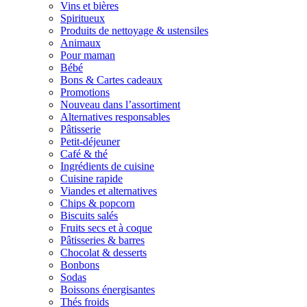
Vins et bières
Spiritueux
Produits de nettoyage & ustensiles
Animaux
Pour maman
Bébé
Bons & Cartes cadeaux
Promotions
Nouveau dans l’assortiment
Alternatives responsables
Pâtisserie
Petit-déjeuner
Café & thé
Ingrédients de cuisine
Cuisine rapide
Viandes et alternatives
Chips & popcorn
Biscuits salés
Fruits secs et à coque
Pâtisseries & barres
Chocolat & desserts
Bonbons
Sodas
Boissons énergisantes
Thés froids