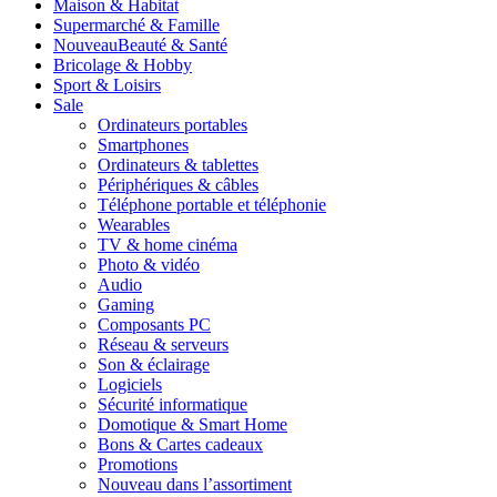
Maison & Habitat
Supermarché & Famille
Nouveau
Beauté & Santé
Bricolage & Hobby
Sport & Loisirs
Sale
Ordinateurs portables
Smartphones
Ordinateurs & tablettes
Périphériques & câbles
Téléphone portable et téléphonie
Wearables
TV & home cinéma
Photo & vidéo
Audio
Gaming
Composants PC
Réseau & serveurs
Son & éclairage
Logiciels
Sécurité informatique
Domotique & Smart Home
Bons & Cartes cadeaux
Promotions
Nouveau dans l’assortiment