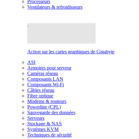
Processeurs
Ventilateurs & refroidisseurs
Action sur les cartes graphiques de Gigabyte
ASI
Armoires pour serveur
Caméras réseau
Composants LAN
Composants Wi-Fi
Câbles réseau
Fibre optique
Modems & routeurs
Powerline (CPL)
Sauvegarde des données
Serveurs
Stockage & NAS
Systèmes KVM
Techniques de sécurité