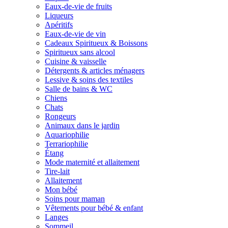
Eaux-de-vie de fruits
Liqueurs
Apéritifs
Eaux-de-vie de vin
Cadeaux Spiritueux & Boissons
Spiritueux sans alcool
Cuisine & vaisselle
Détergents & articles ménagers
Lessive & soins des textiles
Salle de bains & WC
Chiens
Chats
Rongeurs
Animaux dans le jardin
Aquariophilie
Terrariophilie
Étang
Mode maternité et allaitement
Tire-lait
Allaitement
Mon bébé
Soins pour maman
Vêtements pour bébé & enfant
Langes
Sommeil