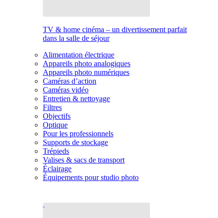
TV & home cinéma – un divertissement parfait
dans la salle de séjour
Alimentation électrique
Appareils photo analogiques
Appareils photo numériques
Caméras d’action
Caméras vidéo
Entretien & nettoyage
Filtres
Objectifs
Optique
Pour les professionnels
Supports de stockage
Trépieds
Valises & sacs de transport
Éclairage
Équipements pour studio photo