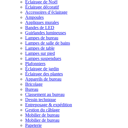
Éclairage de Noël
Éclairage décoratif
Accessoires d’éclairage
Ampoules
Appliques murales
Bandes de LED
Guirlandes lumineuses
Lampes de bureau
Lampes de salle de bains
Lampes de table
Lampes sur pied
Lampes suspendues
Plafonniers
Éclairage de jardin
Éclairage des plantes
Appareils de bureau
Bricolage
Bureau
Classement au bureau
Dessin technique
Entreposage & expédition
Gestion du câblage
Mobilier de bureau
Mobilier de bureau
Papeterie