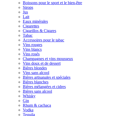
Boissons pour le sport et le bien-être
Sirops
Jus
Lait
Eaux minérales
Cigarettes
Cigarillos & Cigares
Tabac
Accessoires pour le tabac
Vins rouges
Vins blancs
Vins rosés
Champagnes et vins mousseux
Vins doux et de dessert
Bières blondes
Vins sans alcool
Bières artisanales et spéciales
Bières blanches
Bières mèlangées et cidres
Bières sans alcool
Whisky
Gin
Rhum & cachaça
Vodka
Tequila