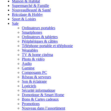
Maison & Habitat
Supermarché & Famille
Nouveau
Beauté & Santé
Bricolage & Hobby
Sport & Loisirs
Sale
Ordinateurs portables
Smartphones
Ordinateurs & tablettes
Périphériques & câbles
Téléphone portable et téléphonie
Wearables
TV & home cinéma
Photo & vidéo
Audio
Gaming
Composants PC
Réseau & serveurs
Son & éclairage
Logiciels
Sécurité informatique
Domotique & Smart Home
Bons & Cartes cadeaux
Promotions
Nouveau dans l’assortiment