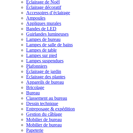
Éclairage de Noël
Éclairage décoratif
Accessoires d’éclairage
Ampoules
Appliques murales
Bandes de LED
Guirlandes lumineuses
Lampes de bureau
Lampes de salle de bains
Lampes de table
Lampes sur pied
Lampes suspendues
Plafonniers
Éclairage de jardin
Éclairage des plantes
Appareils de bureau
Bricolage
Bureau
Classement au bureau
Dessin technique
Entreposage & expédition
Gestion du câblage
Mobilier de bureau
Mobilier de bureau
Papeterie