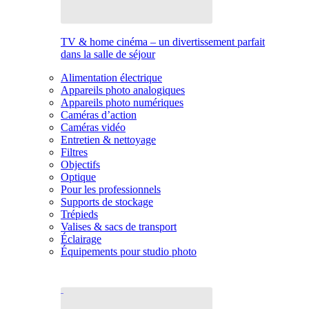
TV & home cinéma – un divertissement parfait
dans la salle de séjour
Alimentation électrique
Appareils photo analogiques
Appareils photo numériques
Caméras d’action
Caméras vidéo
Entretien & nettoyage
Filtres
Objectifs
Optique
Pour les professionnels
Supports de stockage
Trépieds
Valises & sacs de transport
Éclairage
Équipements pour studio photo