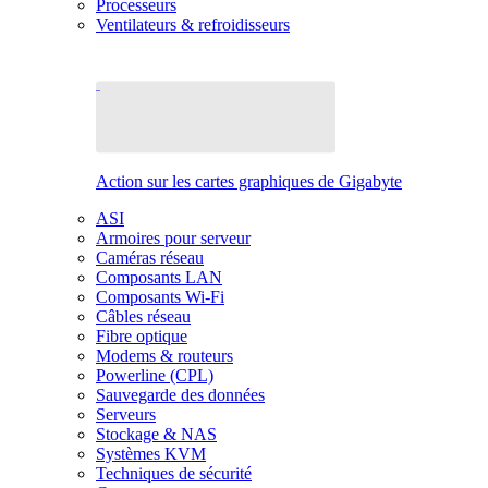
Processeurs
Ventilateurs & refroidisseurs
Action sur les cartes graphiques de Gigabyte
ASI
Armoires pour serveur
Caméras réseau
Composants LAN
Composants Wi-Fi
Câbles réseau
Fibre optique
Modems & routeurs
Powerline (CPL)
Sauvegarde des données
Serveurs
Stockage & NAS
Systèmes KVM
Techniques de sécurité