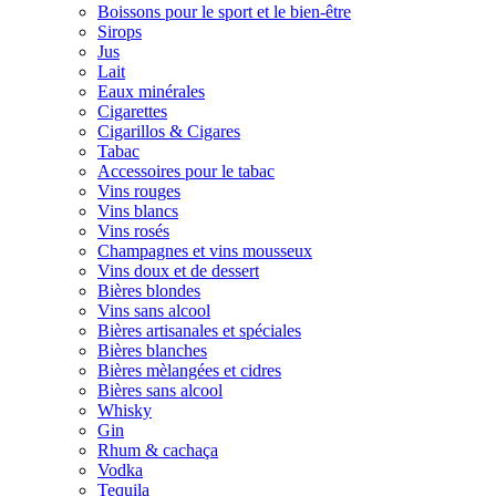
Boissons pour le sport et le bien-être
Sirops
Jus
Lait
Eaux minérales
Cigarettes
Cigarillos & Cigares
Tabac
Accessoires pour le tabac
Vins rouges
Vins blancs
Vins rosés
Champagnes et vins mousseux
Vins doux et de dessert
Bières blondes
Vins sans alcool
Bières artisanales et spéciales
Bières blanches
Bières mèlangées et cidres
Bières sans alcool
Whisky
Gin
Rhum & cachaça
Vodka
Tequila