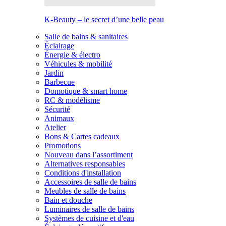
K-Beauty – le secret d’une belle peau
Salle de bains & sanitaires
Éclairage
Énergie & électro
Véhicules & mobilité
Jardin
Barbecue
Domotique & smart home
RC & modélisme
Sécurité
Animaux
Atelier
Bons & Cartes cadeaux
Promotions
Nouveau dans l’assortiment
Alternatives responsables
Conditions d'installation
Accessoires de salle de bains
Meubles de salle de bains
Bain et douche
Luminaires de salle de bains
Systèmes de cuisine et d'eau