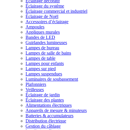
Éclairage décoratif
Éclairage du système
Éclairage commercial et industriel
Éclairage de Noël
Accessoires d’éclairage
Ampoules
Appliques murales
Bandes de LED
Guirlandes lumineuses
Lampes de bureau
Lampes de salle de bains
Lampes de table
Lampes pour enfants
Lampes sur pied
Lampes suspendues
Luminaires de soubassement
Plafonniers
Veilleuses
Éclairage de jardin
Éclairage des plantes
Alimentations électriques
Appareils de mesure & minuteurs
Batteries & accumulateurs
Distribution électrique
Gestion du câblage