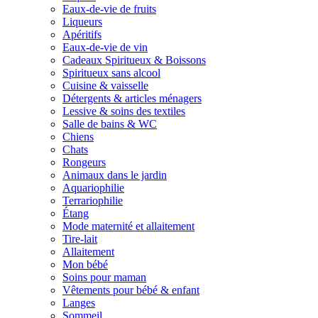
Eaux-de-vie de fruits
Liqueurs
Apéritifs
Eaux-de-vie de vin
Cadeaux Spiritueux & Boissons
Spiritueux sans alcool
Cuisine & vaisselle
Détergents & articles ménagers
Lessive & soins des textiles
Salle de bains & WC
Chiens
Chats
Rongeurs
Animaux dans le jardin
Aquariophilie
Terrariophilie
Étang
Mode maternité et allaitement
Tire-lait
Allaitement
Mon bébé
Soins pour maman
Vêtements pour bébé & enfant
Langes
Sommeil