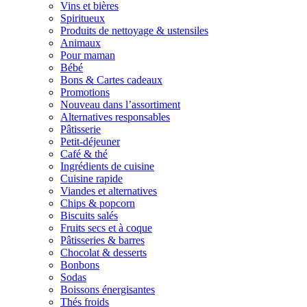
Vins et bières
Spiritueux
Produits de nettoyage & ustensiles
Animaux
Pour maman
Bébé
Bons & Cartes cadeaux
Promotions
Nouveau dans l’assortiment
Alternatives responsables
Pâtisserie
Petit-déjeuner
Café & thé
Ingrédients de cuisine
Cuisine rapide
Viandes et alternatives
Chips & popcorn
Biscuits salés
Fruits secs et à coque
Pâtisseries & barres
Chocolat & desserts
Bonbons
Sodas
Boissons énergisantes
Thés froids