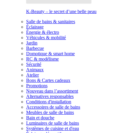
K-Beauty – le secret d’une belle peau
Salle de bains & sanitaires
Éclairage
Énergie & électro
Véhicules & mobilité
Jardin
Barbecue
Domotique & smart home
RC & modélisme
Sécurité
Animaux
Atelier
Bons & Cartes cadeaux
Promotions
Nouveau dans l’assortiment
Alternatives responsables
Conditions d'installation
Accessoires de salle de bains
Meubles de salle de bains
Bain et douche
Luminaires de salle de bains
Systèmes de cuisine et d'eau