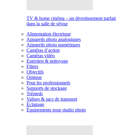
TV & home cinéma – un divertissement parfait
dans la salle de séjour
Alimentation électrique
Appareils photo analogiques
Appareils photo numériques
Caméras d’action
Caméras vidéo
Entretien & nettoyage
Filtres
Objectifs
Optique
Pour les professionnels
Supports de stockage
Trépieds
Valises & sacs de transport
Éclairage
Équipements pour studio photo