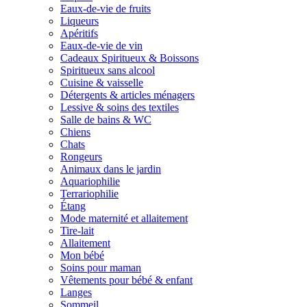
Eaux-de-vie de fruits
Liqueurs
Apéritifs
Eaux-de-vie de vin
Cadeaux Spiritueux & Boissons
Spiritueux sans alcool
Cuisine & vaisselle
Détergents & articles ménagers
Lessive & soins des textiles
Salle de bains & WC
Chiens
Chats
Rongeurs
Animaux dans le jardin
Aquariophilie
Terrariophilie
Étang
Mode maternité et allaitement
Tire-lait
Allaitement
Mon bébé
Soins pour maman
Vêtements pour bébé & enfant
Langes
Sommeil