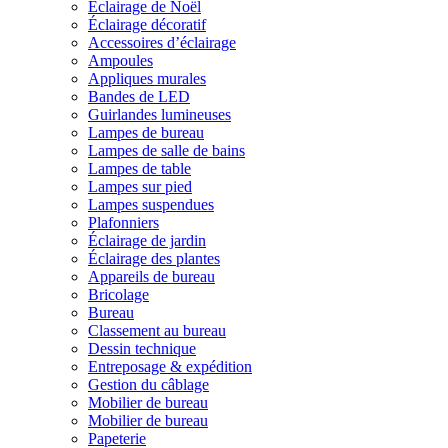
Éclairage de Noël
Éclairage décoratif
Accessoires d’éclairage
Ampoules
Appliques murales
Bandes de LED
Guirlandes lumineuses
Lampes de bureau
Lampes de salle de bains
Lampes de table
Lampes sur pied
Lampes suspendues
Plafonniers
Éclairage de jardin
Éclairage des plantes
Appareils de bureau
Bricolage
Bureau
Classement au bureau
Dessin technique
Entreposage & expédition
Gestion du câblage
Mobilier de bureau
Mobilier de bureau
Papeterie