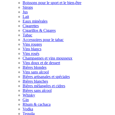
Boissons pour le sport et le bien-être
Sirops
Jus
Lait
Eaux minérales
Cigarettes
Cigarillos & Cigares
Tabac
Accessoires pour le tabac
Vins rouges
Vins blancs
Vins rosés
Champagnes et vins mousseux
Vins doux et de dessert
Bières blondes
Vins sans alcool
Bières artisanales et spéciales
Bières blanches
Bières mèlangées et cidres
Bières sans alcool
Whisky
Gin
Rhum & cachaça
Vodka
Tequila