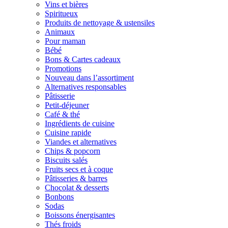
Vins et bières
Spiritueux
Produits de nettoyage & ustensiles
Animaux
Pour maman
Bébé
Bons & Cartes cadeaux
Promotions
Nouveau dans l’assortiment
Alternatives responsables
Pâtisserie
Petit-déjeuner
Café & thé
Ingrédients de cuisine
Cuisine rapide
Viandes et alternatives
Chips & popcorn
Biscuits salés
Fruits secs et à coque
Pâtisseries & barres
Chocolat & desserts
Bonbons
Sodas
Boissons énergisantes
Thés froids