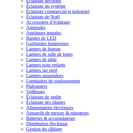
Éclairage décoratif
Éclairage du système
Éclairage commercial et industriel
Éclairage de Noël
Accessoires d’éclairage
Ampoules
Appliques murales
Bandes de LED
Guirlandes lumineuses
Lampes de bureau
Lampes de salle de bains
Lampes de table
Lampes pour enfants
Lampes sur pied
Lampes suspendues
Luminaires de soubassement
Plafonniers
Veilleuses
Éclairage de jardin
Éclairage des plantes
Alimentations électriques
Appareils de mesure & minuteurs
Batteries & accumulateurs
Distribution électrique
Gestion du câblage