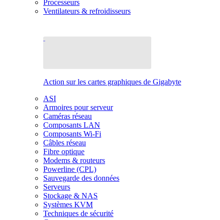
Processeurs
Ventilateurs & refroidisseurs
Action sur les cartes graphiques de Gigabyte
ASI
Armoires pour serveur
Caméras réseau
Composants LAN
Composants Wi-Fi
Câbles réseau
Fibre optique
Modems & routeurs
Powerline (CPL)
Sauvegarde des données
Serveurs
Stockage & NAS
Systèmes KVM
Techniques de sécurité