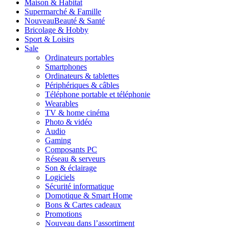
Maison & Habitat
Supermarché & Famille
Nouveau
Beauté & Santé
Bricolage & Hobby
Sport & Loisirs
Sale
Ordinateurs portables
Smartphones
Ordinateurs & tablettes
Périphériques & câbles
Téléphone portable et téléphonie
Wearables
TV & home cinéma
Photo & vidéo
Audio
Gaming
Composants PC
Réseau & serveurs
Son & éclairage
Logiciels
Sécurité informatique
Domotique & Smart Home
Bons & Cartes cadeaux
Promotions
Nouveau dans l’assortiment