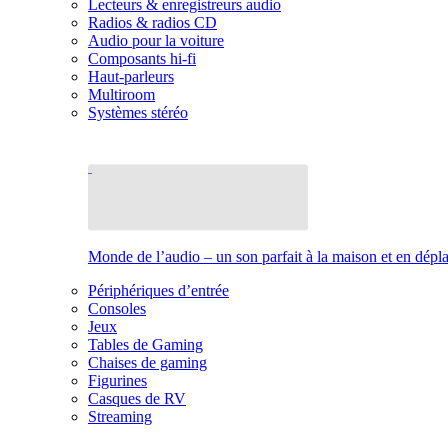
Lecteurs & enregistreurs audio
Radios & radios CD
Audio pour la voiture
Composants hi-fi
Haut-parleurs
Multiroom
Systèmes stéréo
Monde de l’audio – un son parfait à la maison et en dép
Périphériques d’entrée
Consoles
Jeux
Tables de Gaming
Chaises de gaming
Figurines
Casques de RV
Streaming