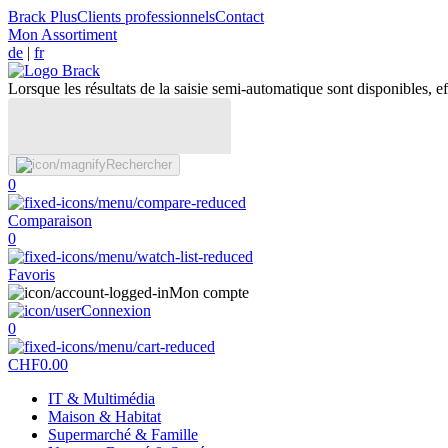
Brack Plus
Clients professionnels
Contact
Mon Assortiment
de
|
fr
Lorsque les résultats de la saisie semi-automatique sont disponibles, eff
Rechercher
0
Comparaison
0
Favoris
Mon compte
Connexion
0
CHF
0.00
IT & Multimédia
Maison & Habitat
Supermarché & Famille