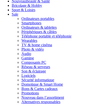
Nouveau
Beauté & Santé
Bricolage & Hobby
Sport & Loisirs
Sale
Ordinateurs portables
Smartphones
Ordinateurs & tablettes
Périphériques & câbles
Téléphone portable et téléphonie
Wearables
TV & home cinéma
Photo & vidéo
Audio
Gaming
Composants PC
Réseau & serveurs
Son & éclairage
Logiciels
Sécurité informatique
Domotique & Smart Home
Bons & Cartes cadeaux
Promotions
Nouveau dans l’assortiment
Alternatives responsables