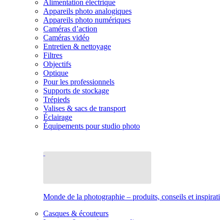
Alimentation électrique
Appareils photo analogiques
Appareils photo numériques
Caméras d’action
Caméras vidéo
Entretien & nettoyage
Filtres
Objectifs
Optique
Pour les professionnels
Supports de stockage
Trépieds
Valises & sacs de transport
Éclairage
Équipements pour studio photo
Monde de la photographie – produits, conseils et inspirat
Casques & écouteurs