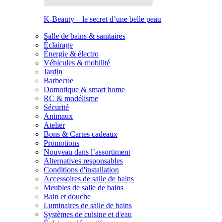
K-Beauty – le secret d’une belle peau
Salle de bains & sanitaires
Éclairage
Énergie & électro
Véhicules & mobilité
Jardin
Barbecue
Domotique & smart home
RC & modélisme
Sécurité
Animaux
Atelier
Bons & Cartes cadeaux
Promotions
Nouveau dans l’assortiment
Alternatives responsables
Conditions d'installation
Accessoires de salle de bains
Meubles de salle de bains
Bain et douche
Luminaires de salle de bains
Systèmes de cuisine et d'eau