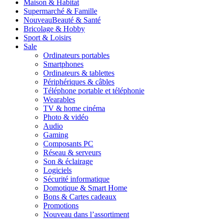
Maison & Habitat
Supermarché & Famille
Nouveau
Beauté & Santé
Bricolage & Hobby
Sport & Loisirs
Sale
Ordinateurs portables
Smartphones
Ordinateurs & tablettes
Périphériques & câbles
Téléphone portable et téléphonie
Wearables
TV & home cinéma
Photo & vidéo
Audio
Gaming
Composants PC
Réseau & serveurs
Son & éclairage
Logiciels
Sécurité informatique
Domotique & Smart Home
Bons & Cartes cadeaux
Promotions
Nouveau dans l’assortiment