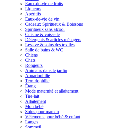
Eaux-de-vie de fruits
Liqueurs
Apéritifs
Eaux-de-vie de vin
Cadeaux Spiritueux & Boissons
Spiritueux sans alcool
Cuisine & vaisselle
Détergents & articles ménagers
Lessive & soins des textiles
Salle de bains & WC
Chiens
Chats
Rongeurs
Animaux dans le jardin
Aquariophilie
Terrariophilie
Étang
Mode maternité et allaitement
Tire-lait
Allaitement
Mon bébé
Soins pour maman
Vêtements pour bébé & enfant
Langes
Sommeil