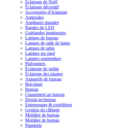
Éclairage de Noël
Éclairage décoratif
Accessoires d’éclairage
Ampoules
Appliques murales
Bandes de LED
Guirlandes lumineuses
Lampes de bureau
Lampes de salle de bains
Lampes de table
Lampes sur pied
Lampes suspendues
Plafonniers
Éclairage de jardin
Éclairage des plantes
Appareils de bureau
Bricolage
Bureau
Classement au bureau
Dessin technique
Entreposage & expédition
Gestion du câblage
Mobilier de bureau
Mobilier de bureau
Papeterie