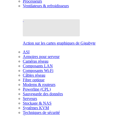
Processeurs
Ventilateurs & refroidisseurs
Action sur les cartes graphiques de Gigabyte
ASI
Armoires pour serveur
Caméras réseau
Composants LAN
Composants Wi-Fi
Câbles réseau
Fibre optique
Modems & routeurs
Powerline (CPL)
Sauvegarde des données
Serveurs
Stockage & NAS
Systèmes KVM
Techniques de sécurité