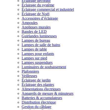
Éclairage décoratif
Éclairage du système
Éclairage commercial et industriel
Éclairage de Noël
Accessoires d’éclairage
Ampoules
Appliques murales
Bandes de LED
Guirlandes lumineuses
Lampes de bureau
Lampes de salle de bains
Lampes de table
Lampes pour enfants
Lampes sur pied
Lampes suspendues
Luminaires de soubassement
Plafonniers
Veilleuses
Éclairage de jardin
Éclairage des plantes
Alimentations électriques
Appareils de mesure & minuteurs
Batteries & accumulateurs
Distribution électrique
Gestion du câblage