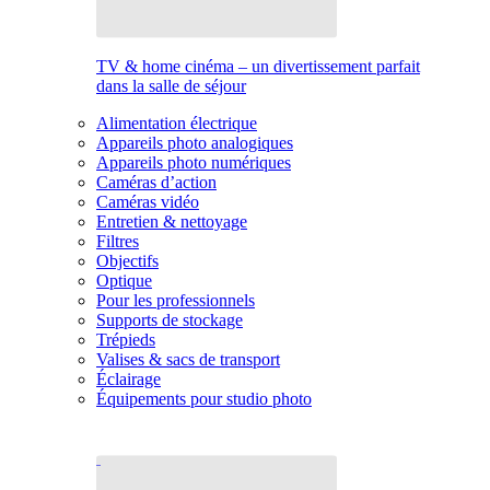
TV & home cinéma – un divertissement parfait
dans la salle de séjour
Alimentation électrique
Appareils photo analogiques
Appareils photo numériques
Caméras d’action
Caméras vidéo
Entretien & nettoyage
Filtres
Objectifs
Optique
Pour les professionnels
Supports de stockage
Trépieds
Valises & sacs de transport
Éclairage
Équipements pour studio photo