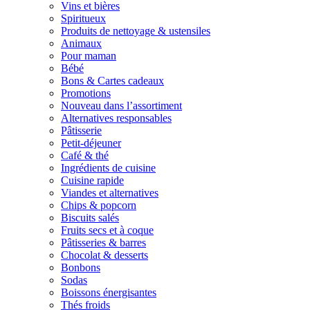
Vins et bières
Spiritueux
Produits de nettoyage & ustensiles
Animaux
Pour maman
Bébé
Bons & Cartes cadeaux
Promotions
Nouveau dans l’assortiment
Alternatives responsables
Pâtisserie
Petit-déjeuner
Café & thé
Ingrédients de cuisine
Cuisine rapide
Viandes et alternatives
Chips & popcorn
Biscuits salés
Fruits secs et à coque
Pâtisseries & barres
Chocolat & desserts
Bonbons
Sodas
Boissons énergisantes
Thés froids