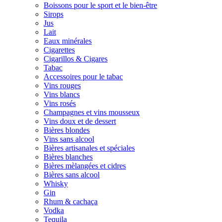
Boissons pour le sport et le bien-être
Sirops
Jus
Lait
Eaux minérales
Cigarettes
Cigarillos & Cigares
Tabac
Accessoires pour le tabac
Vins rouges
Vins blancs
Vins rosés
Champagnes et vins mousseux
Vins doux et de dessert
Bières blondes
Vins sans alcool
Bières artisanales et spéciales
Bières blanches
Bières mèlangées et cidres
Bières sans alcool
Whisky
Gin
Rhum & cachaça
Vodka
Tequila