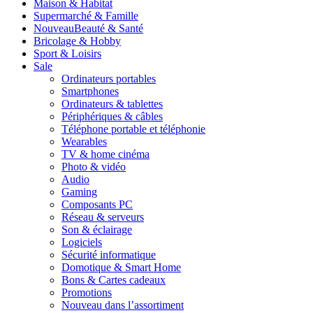
Maison & Habitat
Supermarché & Famille
Nouveau
Beauté & Santé
Bricolage & Hobby
Sport & Loisirs
Sale
Ordinateurs portables
Smartphones
Ordinateurs & tablettes
Périphériques & câbles
Téléphone portable et téléphonie
Wearables
TV & home cinéma
Photo & vidéo
Audio
Gaming
Composants PC
Réseau & serveurs
Son & éclairage
Logiciels
Sécurité informatique
Domotique & Smart Home
Bons & Cartes cadeaux
Promotions
Nouveau dans l’assortiment