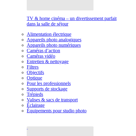
TV & home cinéma – un divertissement parfait
dans la salle de séjour
Alimentation électrique
Appareils photo analogiques
Appareils photo numériques
Caméras d’action
Caméras vidéo
Entretien & nettoyage
Filtres
Objectifs
Optique
Pour les professionnels
Supports de stockage
Trépieds
Valises & sacs de transport
Éclairage
Équipements pour studio photo