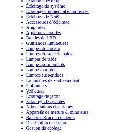
Éclairage décoratif
Éclairage du système
Éclairage commercial et industriel
Éclairage de Noël
Accessoires d’éclairage
Ampoules
Appliques murales
Bandes de LED
Guirlandes lumineuses
Lampes de bureau
Lampes de salle de bains
Lampes de table
Lampes pour enfants
Lampes sur pied
Lampes suspendues
Luminaires de soubassement
Plafonniers
Veilleuses
Éclairage de jardin
Éclairage des plantes
Alimentations électriques
Appareils de mesure & minuteurs
Batteries & accumulateurs
Distribution électrique
Gestion du câblage