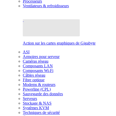
Processeurs
Ventilateurs & refroidisseurs
Action sur les cartes graphiques de Gigabyte
ASI
Armoires pour serveur
Caméras réseau
Composants LAN
Composants Wi-Fi
Câbles réseau
Fibre optique
Modems & routeurs
Powerline (CPL)
Sauvegarde des données
Serveurs
Stockage & NAS
Systèmes KVM
Techniques de sécurité