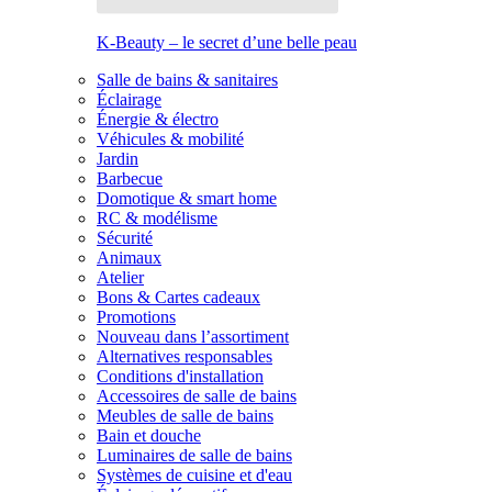
K-Beauty – le secret d’une belle peau
Salle de bains & sanitaires
Éclairage
Énergie & électro
Véhicules & mobilité
Jardin
Barbecue
Domotique & smart home
RC & modélisme
Sécurité
Animaux
Atelier
Bons & Cartes cadeaux
Promotions
Nouveau dans l’assortiment
Alternatives responsables
Conditions d'installation
Accessoires de salle de bains
Meubles de salle de bains
Bain et douche
Luminaires de salle de bains
Systèmes de cuisine et d'eau