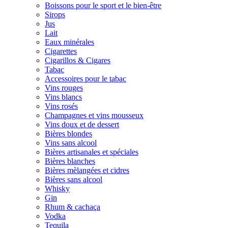
Boissons pour le sport et le bien-être
Sirops
Jus
Lait
Eaux minérales
Cigarettes
Cigarillos & Cigares
Tabac
Accessoires pour le tabac
Vins rouges
Vins blancs
Vins rosés
Champagnes et vins mousseux
Vins doux et de dessert
Bières blondes
Vins sans alcool
Bières artisanales et spéciales
Bières blanches
Bières mèlangées et cidres
Bières sans alcool
Whisky
Gin
Rhum & cachaça
Vodka
Tequila