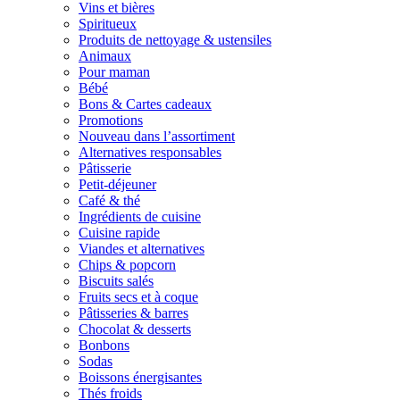
Vins et bières
Spiritueux
Produits de nettoyage & ustensiles
Animaux
Pour maman
Bébé
Bons & Cartes cadeaux
Promotions
Nouveau dans l’assortiment
Alternatives responsables
Pâtisserie
Petit-déjeuner
Café & thé
Ingrédients de cuisine
Cuisine rapide
Viandes et alternatives
Chips & popcorn
Biscuits salés
Fruits secs et à coque
Pâtisseries & barres
Chocolat & desserts
Bonbons
Sodas
Boissons énergisantes
Thés froids