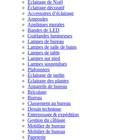
Éclairage de Noël
Éclairage décoratif
Accessoires d’éclairage
Ampoules
Appliques murales
Bandes de LED
Guirlandes lumineuses
Lampes de bureau
Lampes de salle de bains
Lampes de table
Lampes sur pied
Lampes suspendues
Plafonniers
Éclairage de jardin
Éclairage des plantes
Appareils de bureau
Bricolage
Bureau
Classement au bureau
Dessin technique
Entreposage & expédition
Gestion du câblage
Mobilier de bureau
Mobilier de bureau
Papeterie