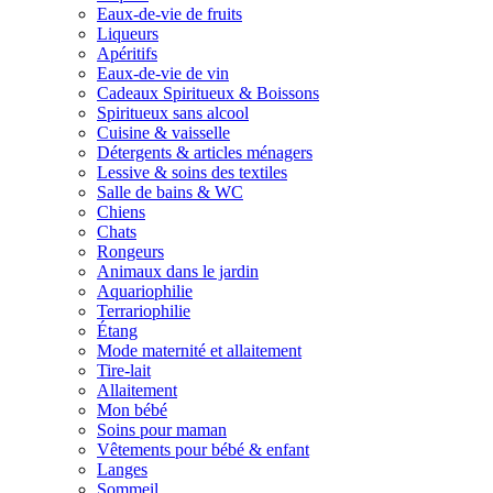
Eaux-de-vie de fruits
Liqueurs
Apéritifs
Eaux-de-vie de vin
Cadeaux Spiritueux & Boissons
Spiritueux sans alcool
Cuisine & vaisselle
Détergents & articles ménagers
Lessive & soins des textiles
Salle de bains & WC
Chiens
Chats
Rongeurs
Animaux dans le jardin
Aquariophilie
Terrariophilie
Étang
Mode maternité et allaitement
Tire-lait
Allaitement
Mon bébé
Soins pour maman
Vêtements pour bébé & enfant
Langes
Sommeil