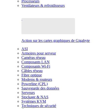
Processeurs
Ventilateurs & refroidisseurs
Action sur les cartes graphiques de Gigabyte
ASI
Armoires pour serveur
Caméras réseau
Composants LAN
Composants Wi-Fi
Câbles réseau
Fibre optique
Modems & routeurs
Powerline (CPL)
Sauvegarde des données
Serveurs
Stockage & NAS
Systèmes KVM
Techniques de sécurité