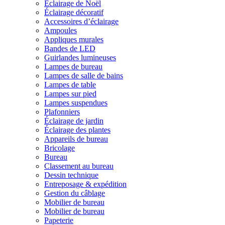
Éclairage de Noël
Éclairage décoratif
Accessoires d’éclairage
Ampoules
Appliques murales
Bandes de LED
Guirlandes lumineuses
Lampes de bureau
Lampes de salle de bains
Lampes de table
Lampes sur pied
Lampes suspendues
Plafonniers
Éclairage de jardin
Éclairage des plantes
Appareils de bureau
Bricolage
Bureau
Classement au bureau
Dessin technique
Entreposage & expédition
Gestion du câblage
Mobilier de bureau
Mobilier de bureau
Papeterie