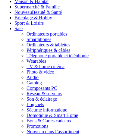
Maison & Habitat
Supermarché & Famille
Nouveau
Beauté & Santé
Bricolage & Hobby
Sport & Loisirs
Sale
Ordinateurs portables
Smartphones
Ordinateurs & tablettes
Périphériques & câbles
Téléphone portable et téléphonie
Wearables
TV & home cinéma
Photo & vidéo
Audio
Gaming
Composants PC
Réseau & serveurs
Son & éclairage
Logiciels
Sécurité informatique
Domotique & Smart Home
Bons & Cartes cadeaux
Promotions
Nouveau dans l’assortiment