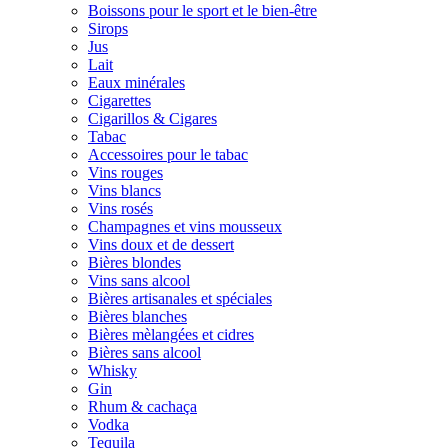
Boissons pour le sport et le bien-être
Sirops
Jus
Lait
Eaux minérales
Cigarettes
Cigarillos & Cigares
Tabac
Accessoires pour le tabac
Vins rouges
Vins blancs
Vins rosés
Champagnes et vins mousseux
Vins doux et de dessert
Bières blondes
Vins sans alcool
Bières artisanales et spéciales
Bières blanches
Bières mèlangées et cidres
Bières sans alcool
Whisky
Gin
Rhum & cachaça
Vodka
Tequila