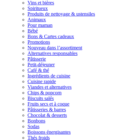
Vins et bières
Spiritueux
Produits de nettoyage & ustensiles
Animaux
Pour maman
Bébé
Bons & Cartes cadeaux
Promotions
Nouveau dans l’assortiment
Alternatives responsables
Pâtisserie
Petit-déjeuner
Café & thé
Ingrédients de cuisine
Cuisine rapide
Viandes et alternatives
Chips & popcorn
Biscuits salés
Fruits secs et à coque
Pâtisseries & barres
Chocolat & desserts
Bonbons
Sodas
Boissons énergisantes
Thés froids