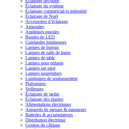
Éclairage décoratif
Éclairage du système
Éclairage commercial et industriel
Éclairage de Noël
Accessoires d’éclairage
Ampoules
Appliques murales
Bandes de LED
Guirlandes lumineuses
Lampes de bureau
Lampes de salle de bains
Lampes de table
Lampes pour enfants
Lampes sur pied
Lampes suspendues
Luminaires de soubassement
Plafonniers
Veilleuses
Éclairage de jardin
Éclairage des plantes
Alimentations électriques
Appareils de mesure & minuteurs
Batteries & accumulateurs
Distribution électrique
Gestion du câblage