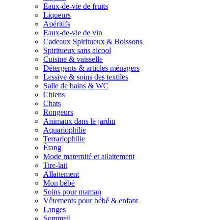
Eaux-de-vie de fruits
Liqueurs
Apéritifs
Eaux-de-vie de vin
Cadeaux Spiritueux & Boissons
Spiritueux sans alcool
Cuisine & vaisselle
Détergents & articles ménagers
Lessive & soins des textiles
Salle de bains & WC
Chiens
Chats
Rongeurs
Animaux dans le jardin
Aquariophilie
Terrariophilie
Étang
Mode maternité et allaitement
Tire-lait
Allaitement
Mon bébé
Soins pour maman
Vêtements pour bébé & enfant
Langes
Sommeil