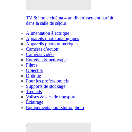
TV & home cinéma – un divertissement parfait
dans la salle de séjour
Alimentation électrique
Appareils photo analogiques
Appareils photo numériques
Caméras d’action
Caméras vidéo
Entretien & nettoyage
Filtres
Objectifs
Optique
Pour les professionnels
Supports de stockage
Trépieds
Valises & sacs de transport
Éclairage
Équipements pour studio photo