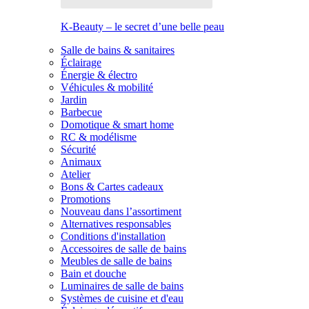
K-Beauty – le secret d’une belle peau
Salle de bains & sanitaires
Éclairage
Énergie & électro
Véhicules & mobilité
Jardin
Barbecue
Domotique & smart home
RC & modélisme
Sécurité
Animaux
Atelier
Bons & Cartes cadeaux
Promotions
Nouveau dans l’assortiment
Alternatives responsables
Conditions d'installation
Accessoires de salle de bains
Meubles de salle de bains
Bain et douche
Luminaires de salle de bains
Systèmes de cuisine et d'eau