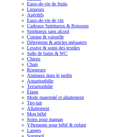
Eaux-de-vie de fruits
Liqueurs
Apéritifs
Eaux-de-vie de vin
Cadeaux Spiritueux & Boissons
Spiritueux sans alcool
Cuisine & vaisselle
Détergents & articles ménagers
Lessive & soins des textiles
Salle de bains & WC
Chiens
Chats
Rongeurs
Animaux dans le jardin
Aquariophilie
Terrariophilie
Étang
Mode maternité et allaitement
Tire-lait
Allaitement
Mon bébé
Soins pour maman
Vêtements pour bébé & enfant
Langes
Sommeil