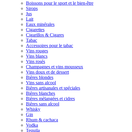
Boissons pour le sport et le bien-être
Sirops
Jus
Lait
Eaux minérales
Cigarettes
Cigarillos & Cigares
Tabac
Accessoires pour le tabac
Vins rouges
Vins blancs
Vins rosés
Champagnes et vins mousseux
Vins doux et de dessert
Bières blondes
Vins sans alcool
Bières artisanales et spéciales
Bières blanches
Bières mèlangées et cidres
Bières sans alcool
Whisky
Gin
Rhum & cachaça
Vodka
Tequila