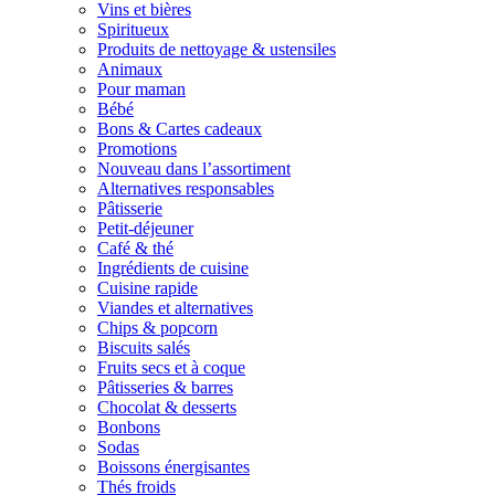
Vins et bières
Spiritueux
Produits de nettoyage & ustensiles
Animaux
Pour maman
Bébé
Bons & Cartes cadeaux
Promotions
Nouveau dans l’assortiment
Alternatives responsables
Pâtisserie
Petit-déjeuner
Café & thé
Ingrédients de cuisine
Cuisine rapide
Viandes et alternatives
Chips & popcorn
Biscuits salés
Fruits secs et à coque
Pâtisseries & barres
Chocolat & desserts
Bonbons
Sodas
Boissons énergisantes
Thés froids