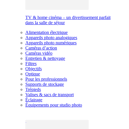
TV & home cinéma – un divertissement parfait
dans la salle de séjour
Alimentation électrique
Appareils photo analogiques
Appareils photo numériques
Caméras d’action
Caméras vidéo
Entretien & nettoyage
Filtres
Objectifs
Optique
Pour les professionnels
Supports de stockage
Trépieds
Valises & sacs de transport
Éclairage
Équipements pour studio photo