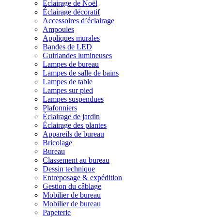
Éclairage de Noël
Éclairage décoratif
Accessoires d’éclairage
Ampoules
Appliques murales
Bandes de LED
Guirlandes lumineuses
Lampes de bureau
Lampes de salle de bains
Lampes de table
Lampes sur pied
Lampes suspendues
Plafonniers
Éclairage de jardin
Éclairage des plantes
Appareils de bureau
Bricolage
Bureau
Classement au bureau
Dessin technique
Entreposage & expédition
Gestion du câblage
Mobilier de bureau
Mobilier de bureau
Papeterie