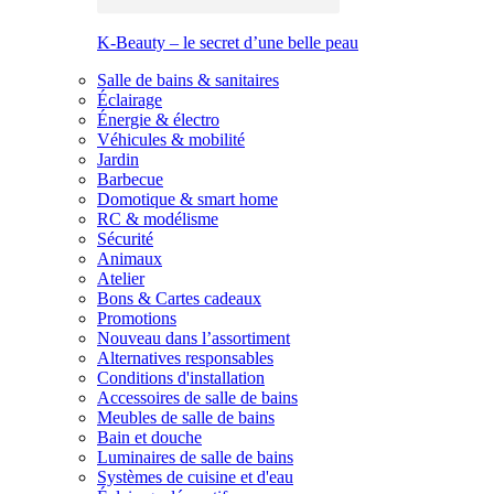
K-Beauty – le secret d’une belle peau
Salle de bains & sanitaires
Éclairage
Énergie & électro
Véhicules & mobilité
Jardin
Barbecue
Domotique & smart home
RC & modélisme
Sécurité
Animaux
Atelier
Bons & Cartes cadeaux
Promotions
Nouveau dans l’assortiment
Alternatives responsables
Conditions d'installation
Accessoires de salle de bains
Meubles de salle de bains
Bain et douche
Luminaires de salle de bains
Systèmes de cuisine et d'eau