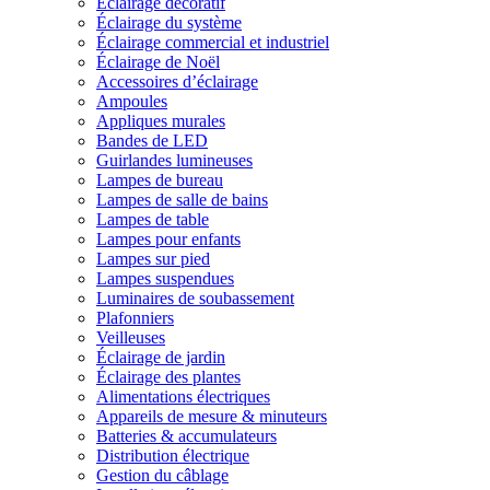
Éclairage décoratif
Éclairage du système
Éclairage commercial et industriel
Éclairage de Noël
Accessoires d’éclairage
Ampoules
Appliques murales
Bandes de LED
Guirlandes lumineuses
Lampes de bureau
Lampes de salle de bains
Lampes de table
Lampes pour enfants
Lampes sur pied
Lampes suspendues
Luminaires de soubassement
Plafonniers
Veilleuses
Éclairage de jardin
Éclairage des plantes
Alimentations électriques
Appareils de mesure & minuteurs
Batteries & accumulateurs
Distribution électrique
Gestion du câblage