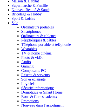
Maison & Habitat
Supermarché & Famille
Nouveau
Beauté & Santé
Bricolage & Hobby
Sport & Loisirs
Sale
Ordinateurs portables
Smartphones
Ordinateurs & tablettes
Périphériques & câbles
Téléphone portable et téléphonie
Wearables
TV & home cinéma
Photo & vidéo
Audio
Gaming
Composants PC
Réseau & serveurs
Son & éclairage
Logiciels
Sécurité informatique
Domotique & Smart Home
Bons & Cartes cadeaux
Promotions
Nouveau dans l’assortiment