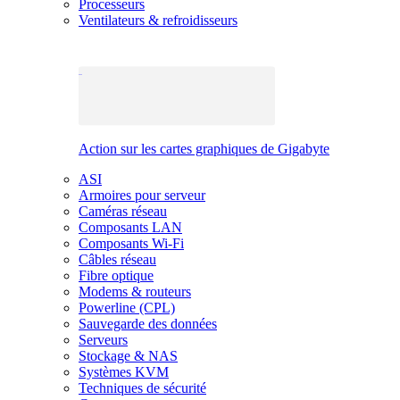
Processeurs
Ventilateurs & refroidisseurs
Action sur les cartes graphiques de Gigabyte
ASI
Armoires pour serveur
Caméras réseau
Composants LAN
Composants Wi-Fi
Câbles réseau
Fibre optique
Modems & routeurs
Powerline (CPL)
Sauvegarde des données
Serveurs
Stockage & NAS
Systèmes KVM
Techniques de sécurité