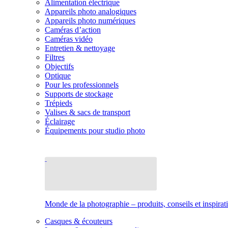
Alimentation électrique
Appareils photo analogiques
Appareils photo numériques
Caméras d’action
Caméras vidéo
Entretien & nettoyage
Filtres
Objectifs
Optique
Pour les professionnels
Supports de stockage
Trépieds
Valises & sacs de transport
Éclairage
Équipements pour studio photo
Monde de la photographie – produits, conseils et inspirat
Casques & écouteurs