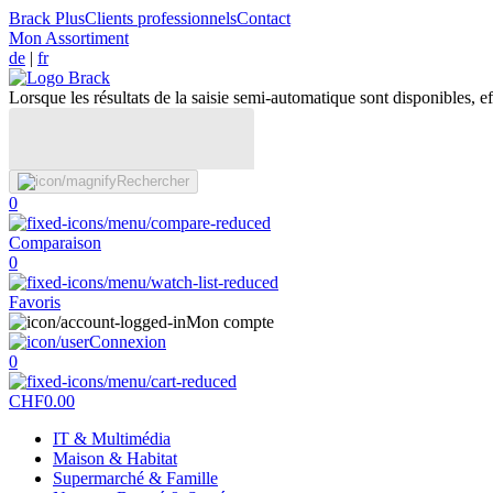
Brack Plus
Clients professionnels
Contact
Mon Assortiment
de
|
fr
Lorsque les résultats de la saisie semi-automatique sont disponibles, eff
Rechercher
0
Comparaison
0
Favoris
Mon compte
Connexion
0
CHF
0.00
IT & Multimédia
Maison & Habitat
Supermarché & Famille