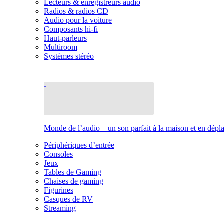
Lecteurs & enregistreurs audio
Radios & radios CD
Audio pour la voiture
Composants hi-fi
Haut-parleurs
Multiroom
Systèmes stéréo
Monde de l’audio – un son parfait à la maison et en dép
Périphériques d’entrée
Consoles
Jeux
Tables de Gaming
Chaises de gaming
Figurines
Casques de RV
Streaming