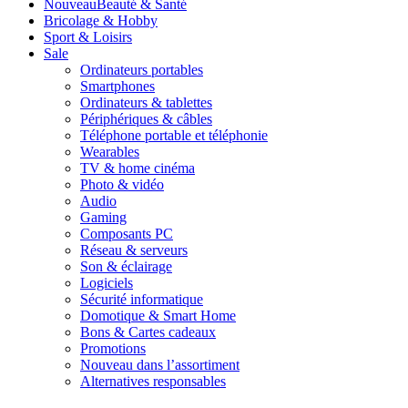
Nouveau
Beauté & Santé
Bricolage & Hobby
Sport & Loisirs
Sale
Ordinateurs portables
Smartphones
Ordinateurs & tablettes
Périphériques & câbles
Téléphone portable et téléphonie
Wearables
TV & home cinéma
Photo & vidéo
Audio
Gaming
Composants PC
Réseau & serveurs
Son & éclairage
Logiciels
Sécurité informatique
Domotique & Smart Home
Bons & Cartes cadeaux
Promotions
Nouveau dans l’assortiment
Alternatives responsables