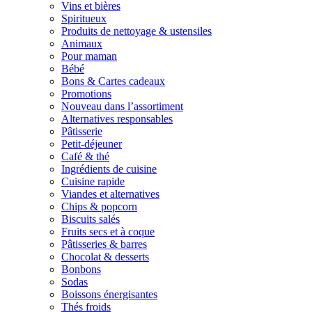
Vins et bières
Spiritueux
Produits de nettoyage & ustensiles
Animaux
Pour maman
Bébé
Bons & Cartes cadeaux
Promotions
Nouveau dans l’assortiment
Alternatives responsables
Pâtisserie
Petit-déjeuner
Café & thé
Ingrédients de cuisine
Cuisine rapide
Viandes et alternatives
Chips & popcorn
Biscuits salés
Fruits secs et à coque
Pâtisseries & barres
Chocolat & desserts
Bonbons
Sodas
Boissons énergisantes
Thés froids