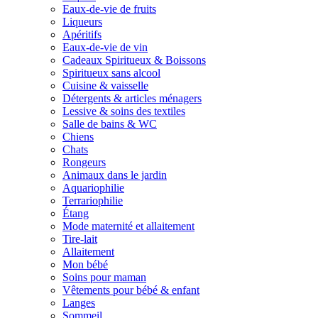
Eaux-de-vie de fruits
Liqueurs
Apéritifs
Eaux-de-vie de vin
Cadeaux Spiritueux & Boissons
Spiritueux sans alcool
Cuisine & vaisselle
Détergents & articles ménagers
Lessive & soins des textiles
Salle de bains & WC
Chiens
Chats
Rongeurs
Animaux dans le jardin
Aquariophilie
Terrariophilie
Étang
Mode maternité et allaitement
Tire-lait
Allaitement
Mon bébé
Soins pour maman
Vêtements pour bébé & enfant
Langes
Sommeil