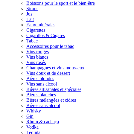
Boissons pour le sport et le bien-être
Sirops
Jus
Lait
Eaux minérales
Cigarettes
Cigarillos & Cigares
Tabac
Accessoires pour le tabac
Vins rouges
Vins blancs
Vins rosés
Champagnes et vins mousseux
Vins doux et de dessert
Bières blondes
Vins sans alcool
Bières artisanales et spéciales
Bières blanches
Bières mèlangées et cidres
Bières sans alcool
Whisky
Gin
Rhum & cachaça
Vodka
Tequila