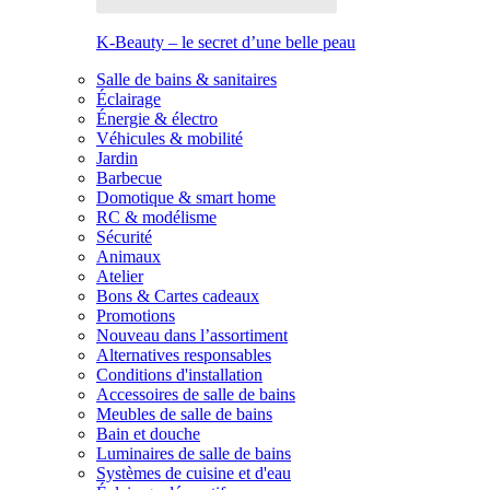
K-Beauty – le secret d’une belle peau
Salle de bains & sanitaires
Éclairage
Énergie & électro
Véhicules & mobilité
Jardin
Barbecue
Domotique & smart home
RC & modélisme
Sécurité
Animaux
Atelier
Bons & Cartes cadeaux
Promotions
Nouveau dans l’assortiment
Alternatives responsables
Conditions d'installation
Accessoires de salle de bains
Meubles de salle de bains
Bain et douche
Luminaires de salle de bains
Systèmes de cuisine et d'eau