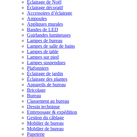
Éclairage de Noël
Éclairage décoratif
Accessoires d’éclairage
Ampoules
Appliques murales
Bandes de LED
Guirlandes lumineuses
Lampes de bureau
Lampes de salle de bains
Lampes de table
Lampes sur pied
Lampes suspendues
Plafonniers
Éclairage de jardin
Éclairage des plantes
Appareils de bureau
Bricolage
Bureau
Classement au bureau
Dessin technique
Entreposage & expédition
Gestion du câblage
Mobilier de bureau
Mobilier de bureau
Papeterie