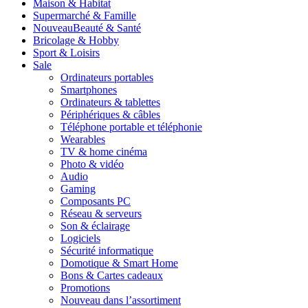
Maison & Habitat
Supermarché & Famille
Nouveau
Beauté & Santé
Bricolage & Hobby
Sport & Loisirs
Sale
Ordinateurs portables
Smartphones
Ordinateurs & tablettes
Périphériques & câbles
Téléphone portable et téléphonie
Wearables
TV & home cinéma
Photo & vidéo
Audio
Gaming
Composants PC
Réseau & serveurs
Son & éclairage
Logiciels
Sécurité informatique
Domotique & Smart Home
Bons & Cartes cadeaux
Promotions
Nouveau dans l’assortiment