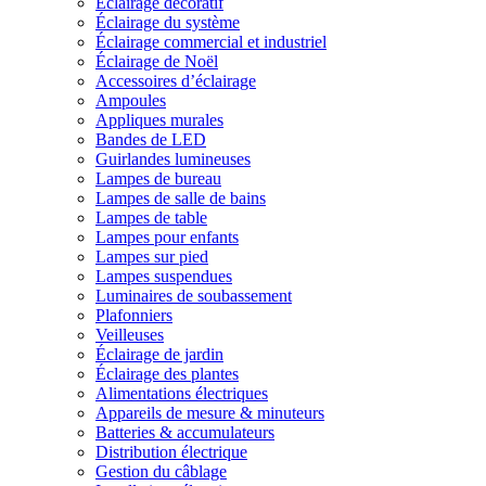
Éclairage décoratif
Éclairage du système
Éclairage commercial et industriel
Éclairage de Noël
Accessoires d’éclairage
Ampoules
Appliques murales
Bandes de LED
Guirlandes lumineuses
Lampes de bureau
Lampes de salle de bains
Lampes de table
Lampes pour enfants
Lampes sur pied
Lampes suspendues
Luminaires de soubassement
Plafonniers
Veilleuses
Éclairage de jardin
Éclairage des plantes
Alimentations électriques
Appareils de mesure & minuteurs
Batteries & accumulateurs
Distribution électrique
Gestion du câblage