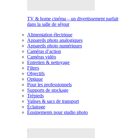
TV & home cinéma – un divertissement parfait
dans la salle de séjour
Alimentation électrique
Appareils photo analogiques
Appareils photo numériques
Caméras d’action
Caméras vidéo
Entretien & nettoyage
Filtres
Objectifs
Optique
Pour les professionnels
Supports de stockage
Trépieds
Valises & sacs de transport
Éclairage
Équipements pour studio photo