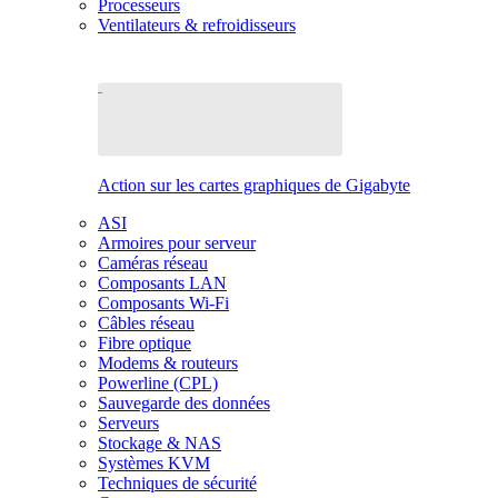
Processeurs
Ventilateurs & refroidisseurs
Action sur les cartes graphiques de Gigabyte
ASI
Armoires pour serveur
Caméras réseau
Composants LAN
Composants Wi-Fi
Câbles réseau
Fibre optique
Modems & routeurs
Powerline (CPL)
Sauvegarde des données
Serveurs
Stockage & NAS
Systèmes KVM
Techniques de sécurité