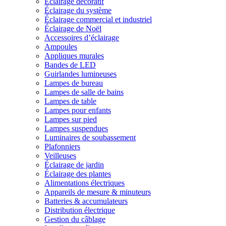
Éclairage décoratif
Éclairage du système
Éclairage commercial et industriel
Éclairage de Noël
Accessoires d’éclairage
Ampoules
Appliques murales
Bandes de LED
Guirlandes lumineuses
Lampes de bureau
Lampes de salle de bains
Lampes de table
Lampes pour enfants
Lampes sur pied
Lampes suspendues
Luminaires de soubassement
Plafonniers
Veilleuses
Éclairage de jardin
Éclairage des plantes
Alimentations électriques
Appareils de mesure & minuteurs
Batteries & accumulateurs
Distribution électrique
Gestion du câblage