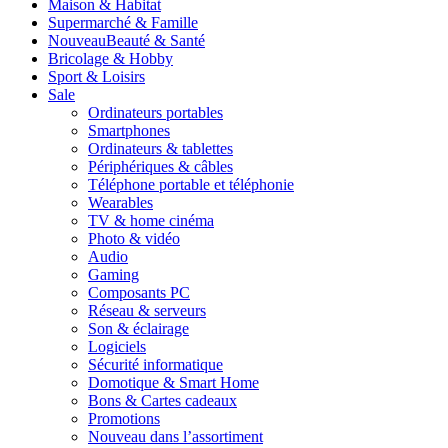
Maison & Habitat
Supermarché & Famille
Nouveau
Beauté & Santé
Bricolage & Hobby
Sport & Loisirs
Sale
Ordinateurs portables
Smartphones
Ordinateurs & tablettes
Périphériques & câbles
Téléphone portable et téléphonie
Wearables
TV & home cinéma
Photo & vidéo
Audio
Gaming
Composants PC
Réseau & serveurs
Son & éclairage
Logiciels
Sécurité informatique
Domotique & Smart Home
Bons & Cartes cadeaux
Promotions
Nouveau dans l’assortiment