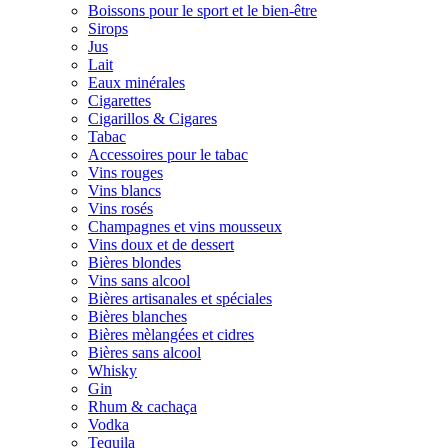
Boissons pour le sport et le bien-être
Sirops
Jus
Lait
Eaux minérales
Cigarettes
Cigarillos & Cigares
Tabac
Accessoires pour le tabac
Vins rouges
Vins blancs
Vins rosés
Champagnes et vins mousseux
Vins doux et de dessert
Bières blondes
Vins sans alcool
Bières artisanales et spéciales
Bières blanches
Bières mèlangées et cidres
Bières sans alcool
Whisky
Gin
Rhum & cachaça
Vodka
Tequila