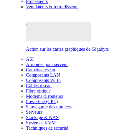
Processeurs
Ventilateurs & refroidisseurs
Action sur les cartes graphiques de Gigabyte
ASI
Armoires pour serveur
Caméras réseau
Composants LAN
Composants Wi-Fi
Câbles réseau
Fibre optique
Modems & routeurs
Powerline (CPL)
Sauvegarde des données
Serveurs
Stockage & NAS
Systèmes KVM
Techniques de sécurité