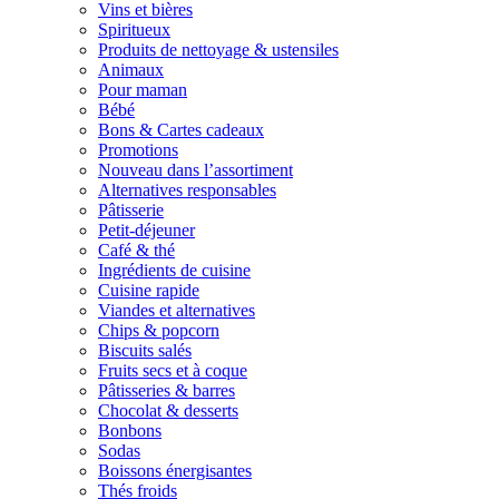
Vins et bières
Spiritueux
Produits de nettoyage & ustensiles
Animaux
Pour maman
Bébé
Bons & Cartes cadeaux
Promotions
Nouveau dans l’assortiment
Alternatives responsables
Pâtisserie
Petit-déjeuner
Café & thé
Ingrédients de cuisine
Cuisine rapide
Viandes et alternatives
Chips & popcorn
Biscuits salés
Fruits secs et à coque
Pâtisseries & barres
Chocolat & desserts
Bonbons
Sodas
Boissons énergisantes
Thés froids