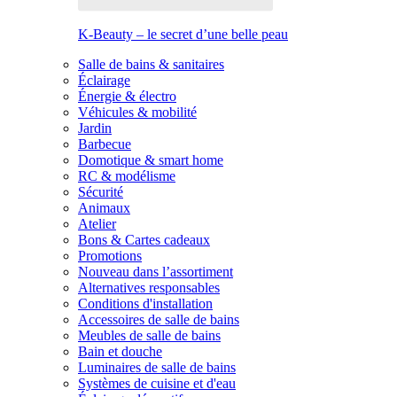
K-Beauty – le secret d’une belle peau
Salle de bains & sanitaires
Éclairage
Énergie & électro
Véhicules & mobilité
Jardin
Barbecue
Domotique & smart home
RC & modélisme
Sécurité
Animaux
Atelier
Bons & Cartes cadeaux
Promotions
Nouveau dans l’assortiment
Alternatives responsables
Conditions d'installation
Accessoires de salle de bains
Meubles de salle de bains
Bain et douche
Luminaires de salle de bains
Systèmes de cuisine et d'eau