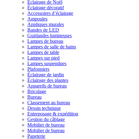
Éclairage de Noël
Éclairage décoratif
Accessoires d’éclairage
Ampoules
Appliques murales
Bandes de LED
Guirlandes lumineuses
Lampes de bureau
Lampes de salle de bains
Lampes de table
Lampes sur pied
Lampes suspendues
Plafonniers
Éclairage de jardin
Éclairage des plantes
Appareils de bureau
Bricolage
Bureau
Classement au bureau
Dessin technique
Entreposage & expédition
Gestion du câblage
Mobilier de bureau
Mobilier de bureau
Papeterie