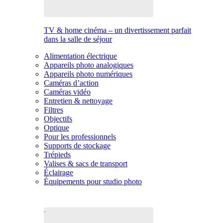
TV & home cinéma – un divertissement parfait
dans la salle de séjour
Alimentation électrique
Appareils photo analogiques
Appareils photo numériques
Caméras d’action
Caméras vidéo
Entretien & nettoyage
Filtres
Objectifs
Optique
Pour les professionnels
Supports de stockage
Trépieds
Valises & sacs de transport
Éclairage
Équipements pour studio photo