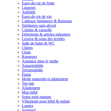
Eaux-de-vie de fruits
Liqueurs
Apéritifs
Eaux-de-vie de vin
Cadeaux Spiritueux & Boissons
Spiritueux sans alcool
Cuisine & vaisselle
Détergents & articles ménagers
Lessive & soins des textiles
Salle de bains & WC
Chiens
Chats
Rongeurs
Animaux dans le jardin
Aquariophilie
Terrariophilie
Étang
Mode maternité et allaitement
Tire-lait
Allaitement
Mon bébé
Soins pour maman
Vêtements pour bébé & enfant
Langes
Sommeil