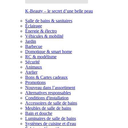
K-Beauty – le secret d’une belle peau
Salle de bains & sanitaires
Éclairage
Énergie & électro
Véhicules & mobilité
Jardin
Barbecue
Domotique & smart home
RC & modélisme
Sécurité
Animaux
Atelier
Bons & Cartes cadeaux
Promotions
Nouveau dans l’assortiment
Alternatives responsables
Conditions d'installation
Accessoires de salle de bains
Meubles de salle de bains
Bain et douche
Luminaires de salle de bains
Systèmes de cuisine et d'eau