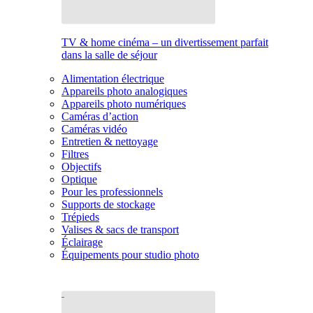
TV & home cinéma – un divertissement parfait
dans la salle de séjour
Alimentation électrique
Appareils photo analogiques
Appareils photo numériques
Caméras d’action
Caméras vidéo
Entretien & nettoyage
Filtres
Objectifs
Optique
Pour les professionnels
Supports de stockage
Trépieds
Valises & sacs de transport
Éclairage
Équipements pour studio photo