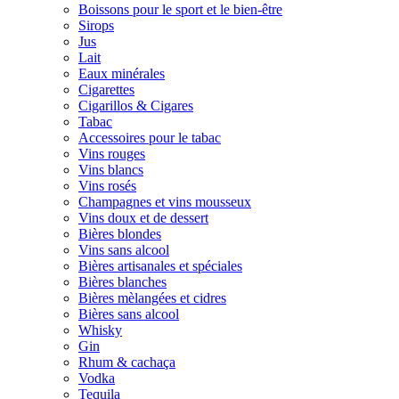
Boissons pour le sport et le bien-être
Sirops
Jus
Lait
Eaux minérales
Cigarettes
Cigarillos & Cigares
Tabac
Accessoires pour le tabac
Vins rouges
Vins blancs
Vins rosés
Champagnes et vins mousseux
Vins doux et de dessert
Bières blondes
Vins sans alcool
Bières artisanales et spéciales
Bières blanches
Bières mèlangées et cidres
Bières sans alcool
Whisky
Gin
Rhum & cachaça
Vodka
Tequila