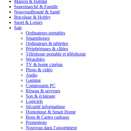
Maison & Habitat
Supermarché & Famille
Nouveau
Beauté & Santé
Bricolage & Hobby
Sport & Loisirs
Sale
Ordinateurs portables
Smartphones
Ordinateurs & tablettes
Périphériques & câbles
Téléphone portable et téléphonie
Wearables
TV & home cinéma
Photo & vidéo
Audio
Gaming
Composants PC
Réseau & serveurs
Son & éclairage
Logiciels
Sécurité informatique
Domotique & Smart Home
Bons & Cartes cadeaux
Promotions
Nouveau dans l’assortiment