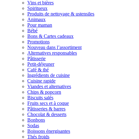
Vins et bières
Spiritueux
Produits de nettoyage & ustensiles
Animaux
Pour maman
Bébé
Bons & Cartes cadeaux
Promotions
Nouveau dans l’assortiment
Alternatives responsables
Pâtisserie
Petit-déjeuner
Café & thé
Ingrédients de cuisine
Cuisine rapide
Viandes et alternatives
Chips & popcorn
Biscuits salés
Fruits secs et à coque
Pâtisseries & barres
Chocolat & desserts
Bonbons
Sodas
Boissons énergisantes
Thés froids