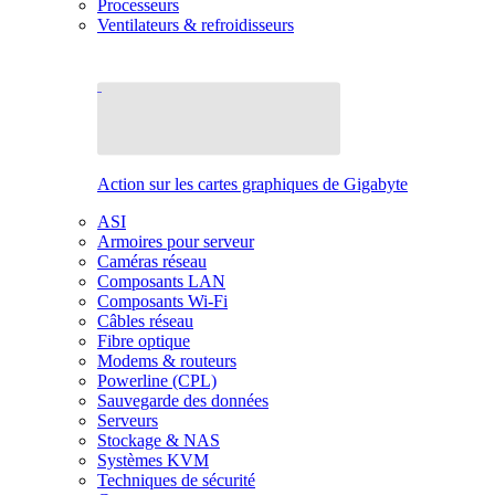
Processeurs
Ventilateurs & refroidisseurs
Action sur les cartes graphiques de Gigabyte
ASI
Armoires pour serveur
Caméras réseau
Composants LAN
Composants Wi-Fi
Câbles réseau
Fibre optique
Modems & routeurs
Powerline (CPL)
Sauvegarde des données
Serveurs
Stockage & NAS
Systèmes KVM
Techniques de sécurité