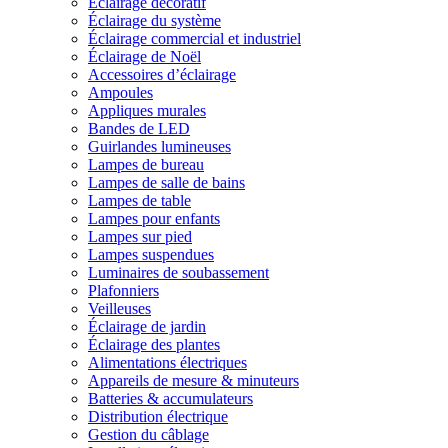
Éclairage décoratif
Éclairage du système
Éclairage commercial et industriel
Éclairage de Noël
Accessoires d’éclairage
Ampoules
Appliques murales
Bandes de LED
Guirlandes lumineuses
Lampes de bureau
Lampes de salle de bains
Lampes de table
Lampes pour enfants
Lampes sur pied
Lampes suspendues
Luminaires de soubassement
Plafonniers
Veilleuses
Éclairage de jardin
Éclairage des plantes
Alimentations électriques
Appareils de mesure & minuteurs
Batteries & accumulateurs
Distribution électrique
Gestion du câblage