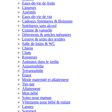
Eaux-de-vie de fruits
Liqueurs
Apéritifs
Eaux-de-vie de vin
Cadeaux Spiritueux & Boissons
Spiritueux sans alcool
Cuisine & vaisselle
Détergents & articles ménagers
Lessive & soins des textiles
Salle de bains & WC
Chiens
Chats
Rongeurs
Animaux dans le jardin
Aquariophilie
Terrariophilie
Étang
Mode maternité et allaitement
Tire-lait
Allaitement
Mon bébé
Soins pour maman
Vêtements pour bébé & enfant
Langes
Sommeil