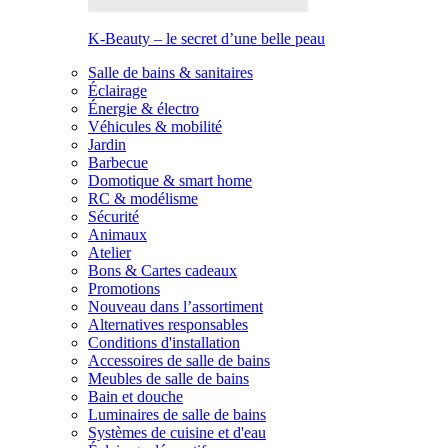
K-Beauty – le secret d’une belle peau
Salle de bains & sanitaires
Éclairage
Énergie & électro
Véhicules & mobilité
Jardin
Barbecue
Domotique & smart home
RC & modélisme
Sécurité
Animaux
Atelier
Bons & Cartes cadeaux
Promotions
Nouveau dans l’assortiment
Alternatives responsables
Conditions d'installation
Accessoires de salle de bains
Meubles de salle de bains
Bain et douche
Luminaires de salle de bains
Systèmes de cuisine et d'eau