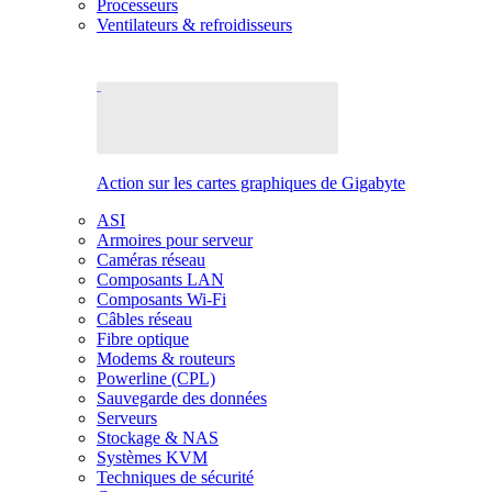
Processeurs
Ventilateurs & refroidisseurs
Action sur les cartes graphiques de Gigabyte
ASI
Armoires pour serveur
Caméras réseau
Composants LAN
Composants Wi-Fi
Câbles réseau
Fibre optique
Modems & routeurs
Powerline (CPL)
Sauvegarde des données
Serveurs
Stockage & NAS
Systèmes KVM
Techniques de sécurité