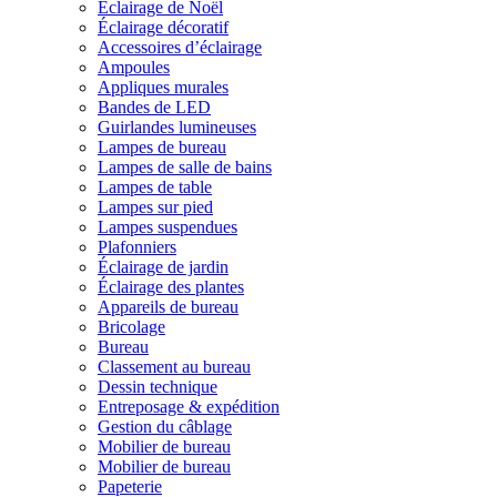
Éclairage de Noël
Éclairage décoratif
Accessoires d’éclairage
Ampoules
Appliques murales
Bandes de LED
Guirlandes lumineuses
Lampes de bureau
Lampes de salle de bains
Lampes de table
Lampes sur pied
Lampes suspendues
Plafonniers
Éclairage de jardin
Éclairage des plantes
Appareils de bureau
Bricolage
Bureau
Classement au bureau
Dessin technique
Entreposage & expédition
Gestion du câblage
Mobilier de bureau
Mobilier de bureau
Papeterie