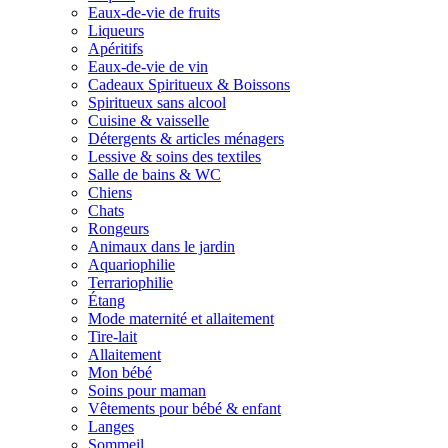
Eaux-de-vie de fruits
Liqueurs
Apéritifs
Eaux-de-vie de vin
Cadeaux Spiritueux & Boissons
Spiritueux sans alcool
Cuisine & vaisselle
Détergents & articles ménagers
Lessive & soins des textiles
Salle de bains & WC
Chiens
Chats
Rongeurs
Animaux dans le jardin
Aquariophilie
Terrariophilie
Étang
Mode maternité et allaitement
Tire-lait
Allaitement
Mon bébé
Soins pour maman
Vêtements pour bébé & enfant
Langes
Sommeil