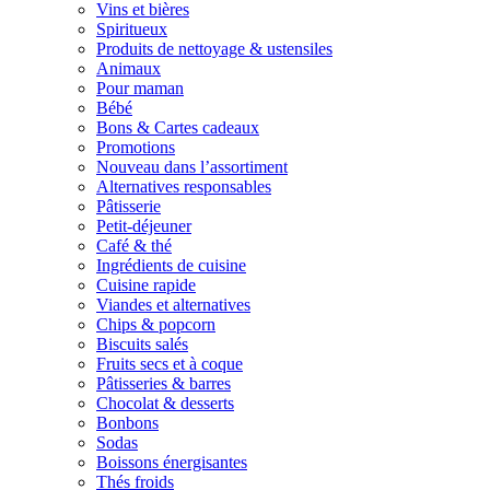
Vins et bières
Spiritueux
Produits de nettoyage & ustensiles
Animaux
Pour maman
Bébé
Bons & Cartes cadeaux
Promotions
Nouveau dans l’assortiment
Alternatives responsables
Pâtisserie
Petit-déjeuner
Café & thé
Ingrédients de cuisine
Cuisine rapide
Viandes et alternatives
Chips & popcorn
Biscuits salés
Fruits secs et à coque
Pâtisseries & barres
Chocolat & desserts
Bonbons
Sodas
Boissons énergisantes
Thés froids