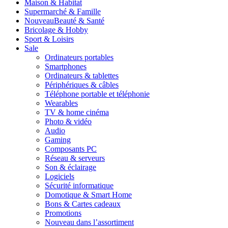
Maison & Habitat
Supermarché & Famille
Nouveau
Beauté & Santé
Bricolage & Hobby
Sport & Loisirs
Sale
Ordinateurs portables
Smartphones
Ordinateurs & tablettes
Périphériques & câbles
Téléphone portable et téléphonie
Wearables
TV & home cinéma
Photo & vidéo
Audio
Gaming
Composants PC
Réseau & serveurs
Son & éclairage
Logiciels
Sécurité informatique
Domotique & Smart Home
Bons & Cartes cadeaux
Promotions
Nouveau dans l’assortiment