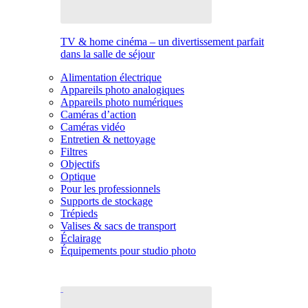
TV & home cinéma – un divertissement parfait
dans la salle de séjour
Alimentation électrique
Appareils photo analogiques
Appareils photo numériques
Caméras d’action
Caméras vidéo
Entretien & nettoyage
Filtres
Objectifs
Optique
Pour les professionnels
Supports de stockage
Trépieds
Valises & sacs de transport
Éclairage
Équipements pour studio photo