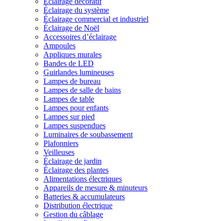
Éclairage décoratif
Éclairage du système
Éclairage commercial et industriel
Éclairage de Noël
Accessoires d’éclairage
Ampoules
Appliques murales
Bandes de LED
Guirlandes lumineuses
Lampes de bureau
Lampes de salle de bains
Lampes de table
Lampes pour enfants
Lampes sur pied
Lampes suspendues
Luminaires de soubassement
Plafonniers
Veilleuses
Éclairage de jardin
Éclairage des plantes
Alimentations électriques
Appareils de mesure & minuteurs
Batteries & accumulateurs
Distribution électrique
Gestion du câblage