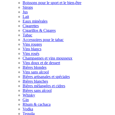
Boissons pour le sport et le bien-être
Sirops
Jus
Lait
Eaux minérales
Cigarettes
Cigarillos & Cigares
Tabac
Accessoires pour le tabac
Vins rouges
Vins blancs
Vins rosés
Champagnes et vins mousseux
Vins doux et de dessert
Bières blondes
Vins sans alcool
Bières artisanales et spéciales
Bières blanches
Bières mèlangées et cidres
Bières sans alcool
Whisky
Gin
Rhum & cachaça
Vodka
Tequila