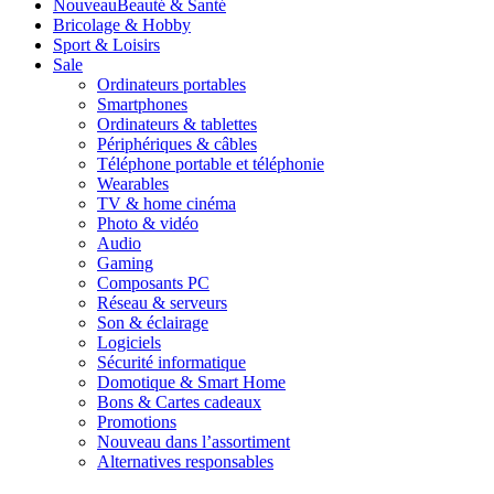
Nouveau
Beauté & Santé
Bricolage & Hobby
Sport & Loisirs
Sale
Ordinateurs portables
Smartphones
Ordinateurs & tablettes
Périphériques & câbles
Téléphone portable et téléphonie
Wearables
TV & home cinéma
Photo & vidéo
Audio
Gaming
Composants PC
Réseau & serveurs
Son & éclairage
Logiciels
Sécurité informatique
Domotique & Smart Home
Bons & Cartes cadeaux
Promotions
Nouveau dans l’assortiment
Alternatives responsables