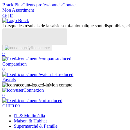
Brack Plus
Clients professionnels
Contact
Mon Assortiment
de
|
fr
Lorsque les résultats de la saisie semi-automatique sont disponibles, eff
Rechercher
0
Comparaison
0
Favoris
Mon compte
Connexion
0
CHF
0.00
IT & Multimédia
Maison & Habitat
Supermarché & Famille