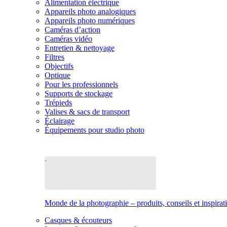
Alimentation électrique
Appareils photo analogiques
Appareils photo numériques
Caméras d’action
Caméras vidéo
Entretien & nettoyage
Filtres
Objectifs
Optique
Pour les professionnels
Supports de stockage
Trépieds
Valises & sacs de transport
Éclairage
Équipements pour studio photo
Monde de la photographie – produits, conseils et inspirat
Casques & écouteurs