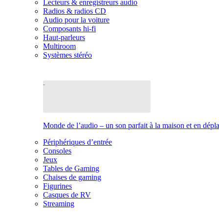
Lecteurs & enregistreurs audio
Radios & radios CD
Audio pour la voiture
Composants hi-fi
Haut-parleurs
Multiroom
Systèmes stéréo
Monde de l’audio – un son parfait à la maison et en dép
Périphériques d’entrée
Consoles
Jeux
Tables de Gaming
Chaises de gaming
Figurines
Casques de RV
Streaming