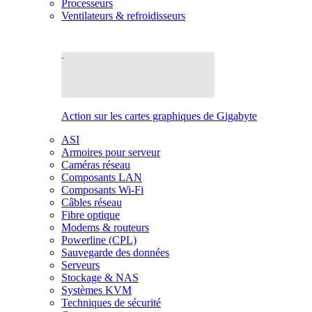
Processeurs
Ventilateurs & refroidisseurs
Action sur les cartes graphiques de Gigabyte
ASI
Armoires pour serveur
Caméras réseau
Composants LAN
Composants Wi-Fi
Câbles réseau
Fibre optique
Modems & routeurs
Powerline (CPL)
Sauvegarde des données
Serveurs
Stockage & NAS
Systèmes KVM
Techniques de sécurité