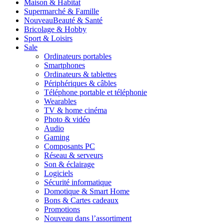
Maison & Habitat
Supermarché & Famille
Nouveau
Beauté & Santé
Bricolage & Hobby
Sport & Loisirs
Sale
Ordinateurs portables
Smartphones
Ordinateurs & tablettes
Périphériques & câbles
Téléphone portable et téléphonie
Wearables
TV & home cinéma
Photo & vidéo
Audio
Gaming
Composants PC
Réseau & serveurs
Son & éclairage
Logiciels
Sécurité informatique
Domotique & Smart Home
Bons & Cartes cadeaux
Promotions
Nouveau dans l’assortiment