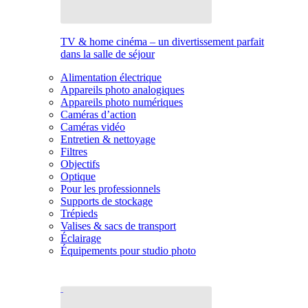
TV & home cinéma – un divertissement parfait
dans la salle de séjour
Alimentation électrique
Appareils photo analogiques
Appareils photo numériques
Caméras d’action
Caméras vidéo
Entretien & nettoyage
Filtres
Objectifs
Optique
Pour les professionnels
Supports de stockage
Trépieds
Valises & sacs de transport
Éclairage
Équipements pour studio photo