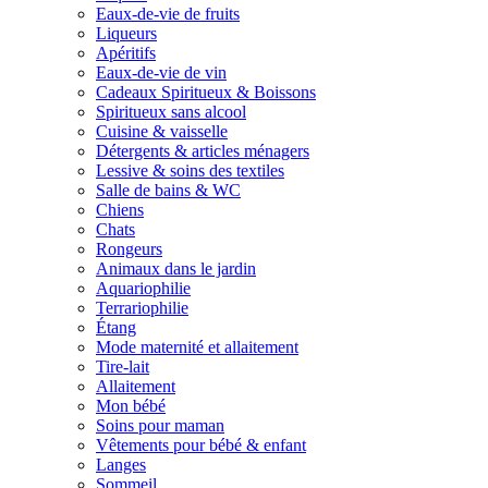
Eaux-de-vie de fruits
Liqueurs
Apéritifs
Eaux-de-vie de vin
Cadeaux Spiritueux & Boissons
Spiritueux sans alcool
Cuisine & vaisselle
Détergents & articles ménagers
Lessive & soins des textiles
Salle de bains & WC
Chiens
Chats
Rongeurs
Animaux dans le jardin
Aquariophilie
Terrariophilie
Étang
Mode maternité et allaitement
Tire-lait
Allaitement
Mon bébé
Soins pour maman
Vêtements pour bébé & enfant
Langes
Sommeil