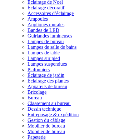
Éclairage de Noël
Éclairage décoratif
Accessoires d’éclairage
Ampoules
Appliques murales
Bandes de LED
Guirlandes lumineuses
Lampes de bureau
Lampes de salle de bains
Lampes de table
Lampes sur pied
Lampes suspendues
Plafonniers
Éclairage de jardin
Éclairage des plantes
Appareils de bureau
Bricolage
Bureau
Classement au bureau
Dessin technique
Entreposage & expédition
Gestion du câblage
Mobilier de bureau
Mobilier de bureau
Papeterie