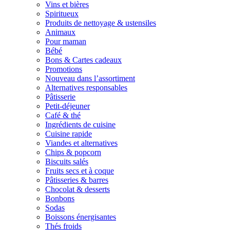
Vins et bières
Spiritueux
Produits de nettoyage & ustensiles
Animaux
Pour maman
Bébé
Bons & Cartes cadeaux
Promotions
Nouveau dans l’assortiment
Alternatives responsables
Pâtisserie
Petit-déjeuner
Café & thé
Ingrédients de cuisine
Cuisine rapide
Viandes et alternatives
Chips & popcorn
Biscuits salés
Fruits secs et à coque
Pâtisseries & barres
Chocolat & desserts
Bonbons
Sodas
Boissons énergisantes
Thés froids