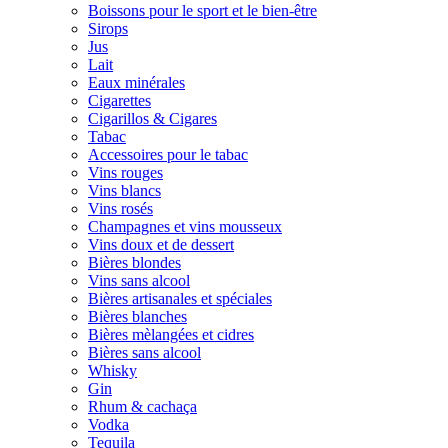
Boissons pour le sport et le bien-être
Sirops
Jus
Lait
Eaux minérales
Cigarettes
Cigarillos & Cigares
Tabac
Accessoires pour le tabac
Vins rouges
Vins blancs
Vins rosés
Champagnes et vins mousseux
Vins doux et de dessert
Bières blondes
Vins sans alcool
Bières artisanales et spéciales
Bières blanches
Bières mèlangées et cidres
Bières sans alcool
Whisky
Gin
Rhum & cachaça
Vodka
Tequila