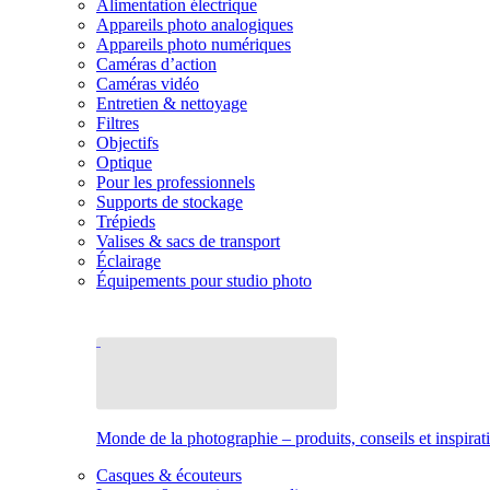
Alimentation électrique
Appareils photo analogiques
Appareils photo numériques
Caméras d’action
Caméras vidéo
Entretien & nettoyage
Filtres
Objectifs
Optique
Pour les professionnels
Supports de stockage
Trépieds
Valises & sacs de transport
Éclairage
Équipements pour studio photo
Monde de la photographie – produits, conseils et inspirat
Casques & écouteurs