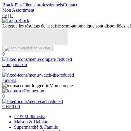
Brack Plus
Clients professionnels
Contact
Mon Assortiment
de
|
fr
Lorsque les résultats de la saisie semi-automatique sont disponibles, eff
Rechercher
0
Comparaison
0
Favoris
Mon compte
Connexion
0
CHF
0.00
IT & Multimédia
Maison & Habitat
Supermarché & Famille