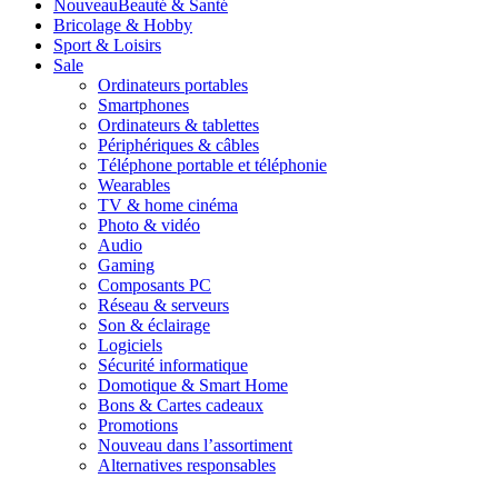
Nouveau
Beauté & Santé
Bricolage & Hobby
Sport & Loisirs
Sale
Ordinateurs portables
Smartphones
Ordinateurs & tablettes
Périphériques & câbles
Téléphone portable et téléphonie
Wearables
TV & home cinéma
Photo & vidéo
Audio
Gaming
Composants PC
Réseau & serveurs
Son & éclairage
Logiciels
Sécurité informatique
Domotique & Smart Home
Bons & Cartes cadeaux
Promotions
Nouveau dans l’assortiment
Alternatives responsables