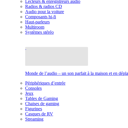
Lecteurs & enregistreurs audio
Radios & radios CD
Audio pour la voiture
Composants hi-fi
Haut-parleurs
Multiroom
Systèmes stéréo
Monde de l’audio – un son parfait à la maison et en dép
Périphériques d’entrée
Consoles
Jeux
Tables de Gaming
Chaises de gaming
Figurines
Casques de RV
Streaming