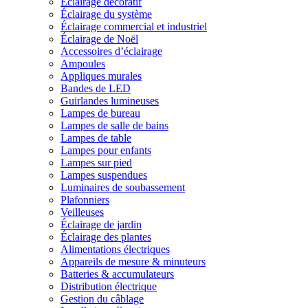
Éclairage décoratif
Éclairage du système
Éclairage commercial et industriel
Éclairage de Noël
Accessoires d’éclairage
Ampoules
Appliques murales
Bandes de LED
Guirlandes lumineuses
Lampes de bureau
Lampes de salle de bains
Lampes de table
Lampes pour enfants
Lampes sur pied
Lampes suspendues
Luminaires de soubassement
Plafonniers
Veilleuses
Éclairage de jardin
Éclairage des plantes
Alimentations électriques
Appareils de mesure & minuteurs
Batteries & accumulateurs
Distribution électrique
Gestion du câblage