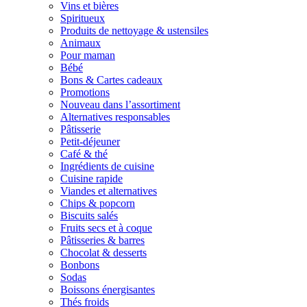
Vins et bières
Spiritueux
Produits de nettoyage & ustensiles
Animaux
Pour maman
Bébé
Bons & Cartes cadeaux
Promotions
Nouveau dans l’assortiment
Alternatives responsables
Pâtisserie
Petit-déjeuner
Café & thé
Ingrédients de cuisine
Cuisine rapide
Viandes et alternatives
Chips & popcorn
Biscuits salés
Fruits secs et à coque
Pâtisseries & barres
Chocolat & desserts
Bonbons
Sodas
Boissons énergisantes
Thés froids