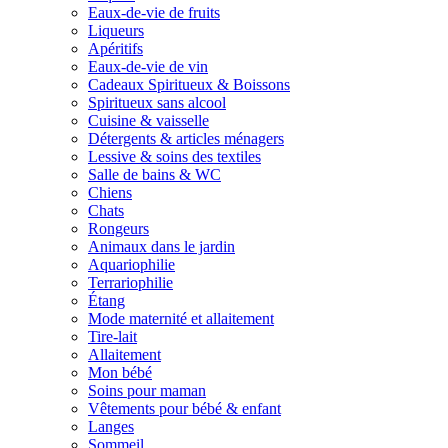
Eaux-de-vie de fruits
Liqueurs
Apéritifs
Eaux-de-vie de vin
Cadeaux Spiritueux & Boissons
Spiritueux sans alcool
Cuisine & vaisselle
Détergents & articles ménagers
Lessive & soins des textiles
Salle de bains & WC
Chiens
Chats
Rongeurs
Animaux dans le jardin
Aquariophilie
Terrariophilie
Étang
Mode maternité et allaitement
Tire-lait
Allaitement
Mon bébé
Soins pour maman
Vêtements pour bébé & enfant
Langes
Sommeil