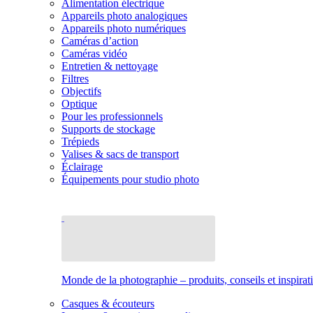
Alimentation électrique
Appareils photo analogiques
Appareils photo numériques
Caméras d’action
Caméras vidéo
Entretien & nettoyage
Filtres
Objectifs
Optique
Pour les professionnels
Supports de stockage
Trépieds
Valises & sacs de transport
Éclairage
Équipements pour studio photo
Monde de la photographie – produits, conseils et inspirat
Casques & écouteurs