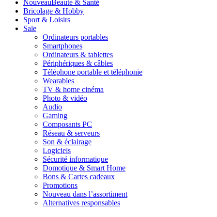
Nouveau
Beauté & Santé
Bricolage & Hobby
Sport & Loisirs
Sale
Ordinateurs portables
Smartphones
Ordinateurs & tablettes
Périphériques & câbles
Téléphone portable et téléphonie
Wearables
TV & home cinéma
Photo & vidéo
Audio
Gaming
Composants PC
Réseau & serveurs
Son & éclairage
Logiciels
Sécurité informatique
Domotique & Smart Home
Bons & Cartes cadeaux
Promotions
Nouveau dans l’assortiment
Alternatives responsables