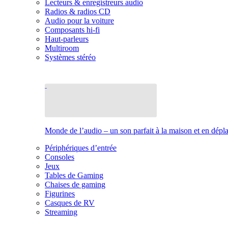
Lecteurs & enregistreurs audio
Radios & radios CD
Audio pour la voiture
Composants hi-fi
Haut-parleurs
Multiroom
Systèmes stéréo
Monde de l’audio – un son parfait à la maison et en dép
Périphériques d’entrée
Consoles
Jeux
Tables de Gaming
Chaises de gaming
Figurines
Casques de RV
Streaming