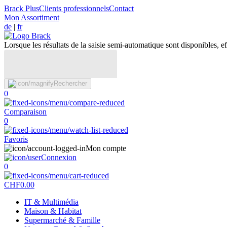
Brack Plus
Clients professionnels
Contact
Mon Assortiment
de
|
fr
Lorsque les résultats de la saisie semi-automatique sont disponibles, eff
Rechercher
0
Comparaison
0
Favoris
Mon compte
Connexion
0
CHF
0.00
IT & Multimédia
Maison & Habitat
Supermarché & Famille