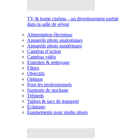
TV & home cinéma – un divertissement parfait
dans la salle de séjour
Alimentation électrique
Appareils photo analogiques
Appareils photo numériques
Caméras d’action
Caméras vidéo
Entretien & nettoyage
Filtres
Objectifs
Optique
Pour les professionnels
Supports de stockage
Trépieds
Valises & sacs de transport
Éclairage
Équipements pour studio photo