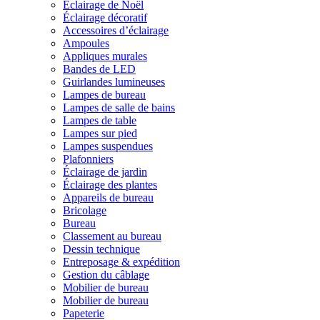
Éclairage de Noël
Éclairage décoratif
Accessoires d’éclairage
Ampoules
Appliques murales
Bandes de LED
Guirlandes lumineuses
Lampes de bureau
Lampes de salle de bains
Lampes de table
Lampes sur pied
Lampes suspendues
Plafonniers
Éclairage de jardin
Éclairage des plantes
Appareils de bureau
Bricolage
Bureau
Classement au bureau
Dessin technique
Entreposage & expédition
Gestion du câblage
Mobilier de bureau
Mobilier de bureau
Papeterie