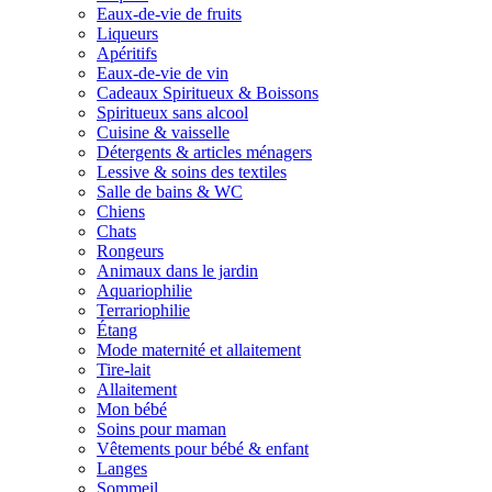
Eaux-de-vie de fruits
Liqueurs
Apéritifs
Eaux-de-vie de vin
Cadeaux Spiritueux & Boissons
Spiritueux sans alcool
Cuisine & vaisselle
Détergents & articles ménagers
Lessive & soins des textiles
Salle de bains & WC
Chiens
Chats
Rongeurs
Animaux dans le jardin
Aquariophilie
Terrariophilie
Étang
Mode maternité et allaitement
Tire-lait
Allaitement
Mon bébé
Soins pour maman
Vêtements pour bébé & enfant
Langes
Sommeil