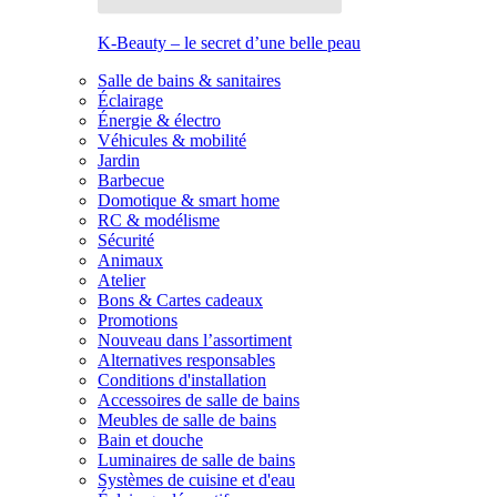
K-Beauty – le secret d’une belle peau
Salle de bains & sanitaires
Éclairage
Énergie & électro
Véhicules & mobilité
Jardin
Barbecue
Domotique & smart home
RC & modélisme
Sécurité
Animaux
Atelier
Bons & Cartes cadeaux
Promotions
Nouveau dans l’assortiment
Alternatives responsables
Conditions d'installation
Accessoires de salle de bains
Meubles de salle de bains
Bain et douche
Luminaires de salle de bains
Systèmes de cuisine et d'eau