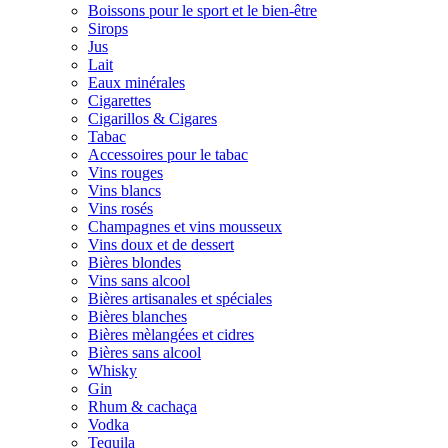
Boissons pour le sport et le bien-être
Sirops
Jus
Lait
Eaux minérales
Cigarettes
Cigarillos & Cigares
Tabac
Accessoires pour le tabac
Vins rouges
Vins blancs
Vins rosés
Champagnes et vins mousseux
Vins doux et de dessert
Bières blondes
Vins sans alcool
Bières artisanales et spéciales
Bières blanches
Bières mèlangées et cidres
Bières sans alcool
Whisky
Gin
Rhum & cachaça
Vodka
Tequila