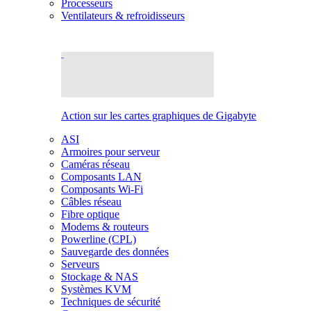
Processeurs
Ventilateurs & refroidisseurs
Action sur les cartes graphiques de Gigabyte
ASI
Armoires pour serveur
Caméras réseau
Composants LAN
Composants Wi-Fi
Câbles réseau
Fibre optique
Modems & routeurs
Powerline (CPL)
Sauvegarde des données
Serveurs
Stockage & NAS
Systèmes KVM
Techniques de sécurité