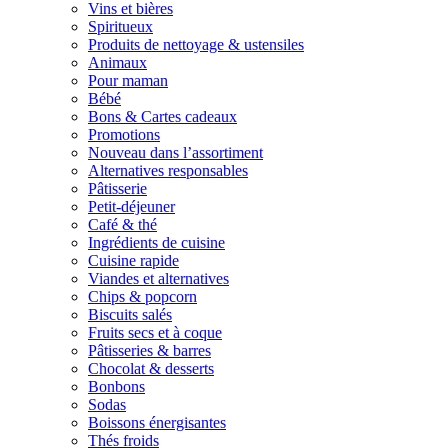
Vins et bières
Spiritueux
Produits de nettoyage & ustensiles
Animaux
Pour maman
Bébé
Bons & Cartes cadeaux
Promotions
Nouveau dans l’assortiment
Alternatives responsables
Pâtisserie
Petit-déjeuner
Café & thé
Ingrédients de cuisine
Cuisine rapide
Viandes et alternatives
Chips & popcorn
Biscuits salés
Fruits secs et à coque
Pâtisseries & barres
Chocolat & desserts
Bonbons
Sodas
Boissons énergisantes
Thés froids