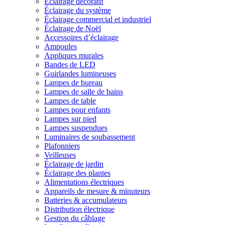
Éclairage décoratif
Éclairage du système
Éclairage commercial et industriel
Éclairage de Noël
Accessoires d’éclairage
Ampoules
Appliques murales
Bandes de LED
Guirlandes lumineuses
Lampes de bureau
Lampes de salle de bains
Lampes de table
Lampes pour enfants
Lampes sur pied
Lampes suspendues
Luminaires de soubassement
Plafonniers
Veilleuses
Éclairage de jardin
Éclairage des plantes
Alimentations électriques
Appareils de mesure & minuteurs
Batteries & accumulateurs
Distribution électrique
Gestion du câblage