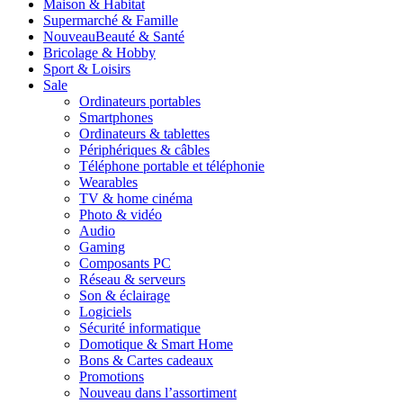
Maison & Habitat
Supermarché & Famille
Nouveau
Beauté & Santé
Bricolage & Hobby
Sport & Loisirs
Sale
Ordinateurs portables
Smartphones
Ordinateurs & tablettes
Périphériques & câbles
Téléphone portable et téléphonie
Wearables
TV & home cinéma
Photo & vidéo
Audio
Gaming
Composants PC
Réseau & serveurs
Son & éclairage
Logiciels
Sécurité informatique
Domotique & Smart Home
Bons & Cartes cadeaux
Promotions
Nouveau dans l’assortiment