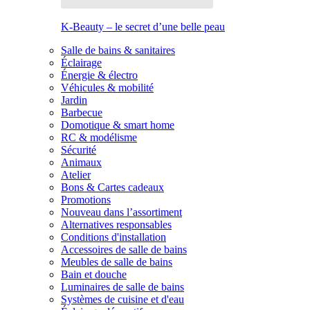
K-Beauty – le secret d’une belle peau
Salle de bains & sanitaires
Éclairage
Énergie & électro
Véhicules & mobilité
Jardin
Barbecue
Domotique & smart home
RC & modélisme
Sécurité
Animaux
Atelier
Bons & Cartes cadeaux
Promotions
Nouveau dans l’assortiment
Alternatives responsables
Conditions d'installation
Accessoires de salle de bains
Meubles de salle de bains
Bain et douche
Luminaires de salle de bains
Systèmes de cuisine et d'eau