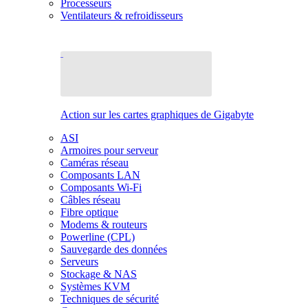
Processeurs
Ventilateurs & refroidisseurs
Action sur les cartes graphiques de Gigabyte
ASI
Armoires pour serveur
Caméras réseau
Composants LAN
Composants Wi-Fi
Câbles réseau
Fibre optique
Modems & routeurs
Powerline (CPL)
Sauvegarde des données
Serveurs
Stockage & NAS
Systèmes KVM
Techniques de sécurité