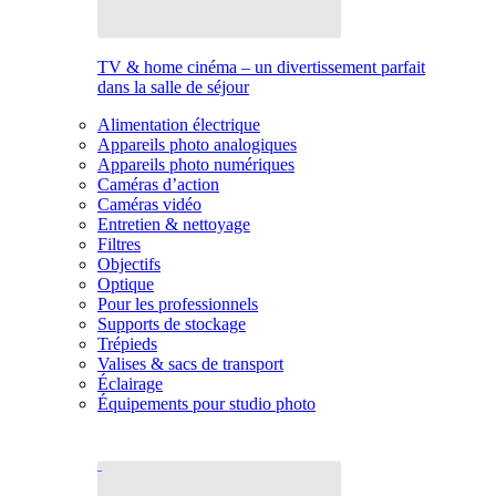
TV & home cinéma – un divertissement parfait
dans la salle de séjour
Alimentation électrique
Appareils photo analogiques
Appareils photo numériques
Caméras d’action
Caméras vidéo
Entretien & nettoyage
Filtres
Objectifs
Optique
Pour les professionnels
Supports de stockage
Trépieds
Valises & sacs de transport
Éclairage
Équipements pour studio photo