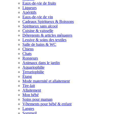
Eaux-de-vie de fruits
Liqueurs
Apéritifs
Eaux-de-vie de vin
Cadeaux Spiritueux & Boissons
Spiritueux sans alcool
Cuisine & vaisselle
Détergents & articles ménagers
Lessive & soins des textiles
Salle de bains & WC
Chiens
Chats
Rongeurs
Animaux dans le jardin
Aquariophilie
Terrariophilie
Étang
Mode maternité et allaitement
Tire-lait
Allaitement
Mon bébé
Soins pour maman
Vêtements pour bébé & enfant
Langes
Sommeil