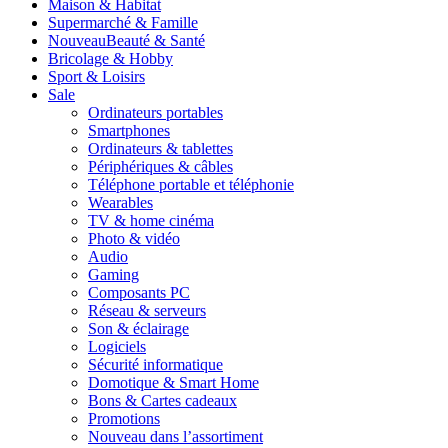
Maison & Habitat
Supermarché & Famille
Nouveau
Beauté & Santé
Bricolage & Hobby
Sport & Loisirs
Sale
Ordinateurs portables
Smartphones
Ordinateurs & tablettes
Périphériques & câbles
Téléphone portable et téléphonie
Wearables
TV & home cinéma
Photo & vidéo
Audio
Gaming
Composants PC
Réseau & serveurs
Son & éclairage
Logiciels
Sécurité informatique
Domotique & Smart Home
Bons & Cartes cadeaux
Promotions
Nouveau dans l’assortiment