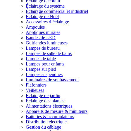
Éclairage décoratif
Éclairage du système
Éclairage commercial et industriel
Éclairage de Noël
Accessoires d’éclairage
Ampoules
Appliques murales
Bandes de LED
Guirlandes lumineuses
Lampes de bureau
Lampes de salle de bains
Lampes de table
Lampes pour enfants
Lampes sur pied
Lampes suspendues
Luminaires de soubassement
Plafonniers
Veilleuses
Éclairage de jardin
Éclairage des plantes
Alimentations électriques
Appareils de mesure & minuteurs
Batteries & accumulateurs
Distribution électrique
Gestion du câblage