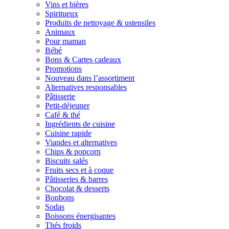
Vins et bières
Spiritueux
Produits de nettoyage & ustensiles
Animaux
Pour maman
Bébé
Bons & Cartes cadeaux
Promotions
Nouveau dans l’assortiment
Alternatives responsables
Pâtisserie
Petit-déjeuner
Café & thé
Ingrédients de cuisine
Cuisine rapide
Viandes et alternatives
Chips & popcorn
Biscuits salés
Fruits secs et à coque
Pâtisseries & barres
Chocolat & desserts
Bonbons
Sodas
Boissons énergisantes
Thés froids