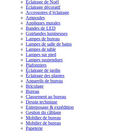
Éclairage de Noël
Éclairage décoratif
Accessoires d’éclairage
Ampoules
Appliques murales
Bandes de LED
Guirlandes lumineuses
Lampes de bureau
Lampes de salle de bains
Lampes de table
Lampes sur pied
Lampes suspendues
Plafonniers
Éclairage de jardin
Éclairage des plantes
Appareils de bureau
Bricolage
Bureau
Classement au bureau
Dessin technique
Entreposage & expédition
Gestion du câblage
Mobilier de bureau
Mobilier de bureau
Papeterie