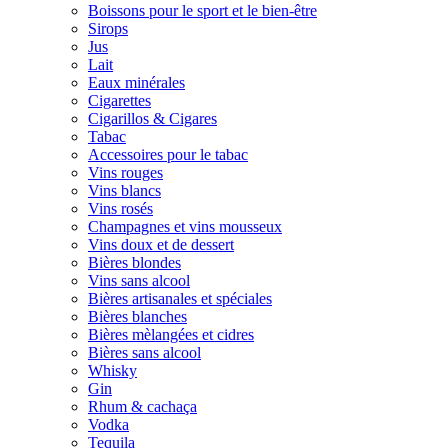
Boissons pour le sport et le bien-être
Sirops
Jus
Lait
Eaux minérales
Cigarettes
Cigarillos & Cigares
Tabac
Accessoires pour le tabac
Vins rouges
Vins blancs
Vins rosés
Champagnes et vins mousseux
Vins doux et de dessert
Bières blondes
Vins sans alcool
Bières artisanales et spéciales
Bières blanches
Bières mèlangées et cidres
Bières sans alcool
Whisky
Gin
Rhum & cachaça
Vodka
Tequila