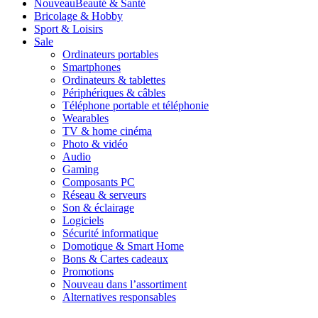
Nouveau
Beauté & Santé
Bricolage & Hobby
Sport & Loisirs
Sale
Ordinateurs portables
Smartphones
Ordinateurs & tablettes
Périphériques & câbles
Téléphone portable et téléphonie
Wearables
TV & home cinéma
Photo & vidéo
Audio
Gaming
Composants PC
Réseau & serveurs
Son & éclairage
Logiciels
Sécurité informatique
Domotique & Smart Home
Bons & Cartes cadeaux
Promotions
Nouveau dans l’assortiment
Alternatives responsables