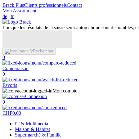
Brack Plus
Clients professionnels
Contact
Mon Assortiment
de
|
fr
Lorsque les résultats de la saisie semi-automatique sont disponibles, eff
Rechercher
0
Comparaison
0
Favoris
Mon compte
Connexion
0
CHF
0.00
IT & Multimédia
Maison & Habitat
Supermarché & Famille