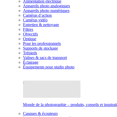
Alimentation électrique
Appareils photo analogiques
Appareils photo numériques
Caméras d’action
Caméras vidéo
Entretien & nettoyage
Filtres
Objectifs
Optique
Pour les professionnels
Supports de stockage
Trépieds
Valises & sacs de transport
Éclairage
Équipements pour studio photo
Monde de la photographie – produits, conseils et inspirat
Casques & écouteurs