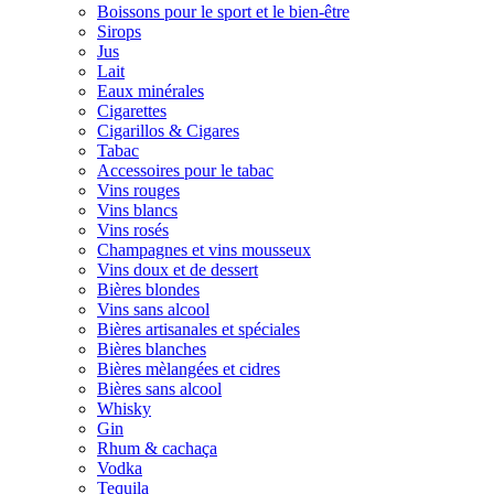
Boissons pour le sport et le bien-être
Sirops
Jus
Lait
Eaux minérales
Cigarettes
Cigarillos & Cigares
Tabac
Accessoires pour le tabac
Vins rouges
Vins blancs
Vins rosés
Champagnes et vins mousseux
Vins doux et de dessert
Bières blondes
Vins sans alcool
Bières artisanales et spéciales
Bières blanches
Bières mèlangées et cidres
Bières sans alcool
Whisky
Gin
Rhum & cachaça
Vodka
Tequila