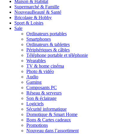
Maison & Habitat
Supermarché & Famille
Nouveau
Beauté & Santé
Bricolage & Hobby
Sport & Loisirs
Sale
Ordinateurs portables
Smartphones
Ordinateurs & tablettes
Périphériques & câbles
Téléphone portable et téléphonie
Wearables
TV & home cinéma
Photo & vidéo
Audio
Gaming
Composants PC
Réseau & serveurs
Son & éclairage
Logiciels
Sécurité informatique
Domotique & Smart Home
Bons & Cartes cadeaux
Promotions
Nouveau dans l’assortiment