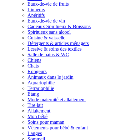
Eaux-de-vie de fruits
Liqueurs
Apéritifs
Eaux-de-vie de vin
Cadeaux Spiritueux & Boissons
Spiritueux sans alcool
Cuisine & vaisselle
Détergents & articles ménagers
Lessive & soins des textiles
Salle de bains & WC
Chiens
Chats
Rongeurs
Animaux dans le jardin
Aquariophilie
Terrariophilie
Étang
Mode maternité et allaitement
Tire-lait
Allaitement
Mon bébé
Soins pour maman
Vêtements pour bébé & enfant
Langes
Sommeil