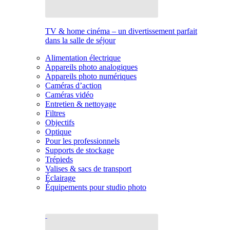
TV & home cinéma – un divertissement parfait
dans la salle de séjour
Alimentation électrique
Appareils photo analogiques
Appareils photo numériques
Caméras d’action
Caméras vidéo
Entretien & nettoyage
Filtres
Objectifs
Optique
Pour les professionnels
Supports de stockage
Trépieds
Valises & sacs de transport
Éclairage
Équipements pour studio photo