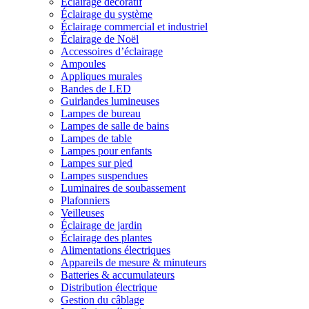
Éclairage décoratif
Éclairage du système
Éclairage commercial et industriel
Éclairage de Noël
Accessoires d’éclairage
Ampoules
Appliques murales
Bandes de LED
Guirlandes lumineuses
Lampes de bureau
Lampes de salle de bains
Lampes de table
Lampes pour enfants
Lampes sur pied
Lampes suspendues
Luminaires de soubassement
Plafonniers
Veilleuses
Éclairage de jardin
Éclairage des plantes
Alimentations électriques
Appareils de mesure & minuteurs
Batteries & accumulateurs
Distribution électrique
Gestion du câblage