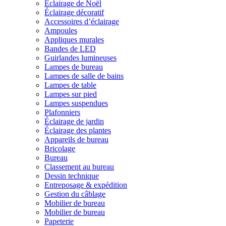
Éclairage de Noël
Éclairage décoratif
Accessoires d’éclairage
Ampoules
Appliques murales
Bandes de LED
Guirlandes lumineuses
Lampes de bureau
Lampes de salle de bains
Lampes de table
Lampes sur pied
Lampes suspendues
Plafonniers
Éclairage de jardin
Éclairage des plantes
Appareils de bureau
Bricolage
Bureau
Classement au bureau
Dessin technique
Entreposage & expédition
Gestion du câblage
Mobilier de bureau
Mobilier de bureau
Papeterie