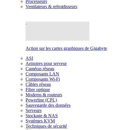
Processeurs
Ventilateurs & refroidisseurs
Action sur les cartes graphiques de Gigabyte
ASI
Armoires pour serveur
Caméras réseau
Composants LAN
Composants Wi-Fi
Câbles réseau
Fibre optique
Modems & routeurs
Powerline (CPL)
Sauvegarde des données
Serveurs
Stockage & NAS
Systèmes KVM
Techniques de sécurité