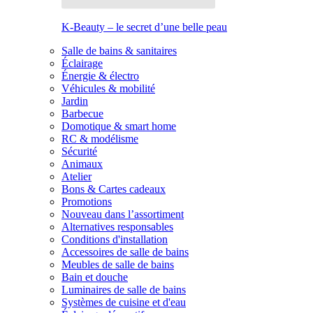
K-Beauty – le secret d’une belle peau
Salle de bains & sanitaires
Éclairage
Énergie & électro
Véhicules & mobilité
Jardin
Barbecue
Domotique & smart home
RC & modélisme
Sécurité
Animaux
Atelier
Bons & Cartes cadeaux
Promotions
Nouveau dans l’assortiment
Alternatives responsables
Conditions d'installation
Accessoires de salle de bains
Meubles de salle de bains
Bain et douche
Luminaires de salle de bains
Systèmes de cuisine et d'eau