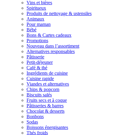
Vins et bières
Spiritueux
Produits de nettoyage & ustensiles
Animaux
Pour maman
Bébé
Bons & Cartes cadeaux
Promotions
Nouveau dans l’assortiment
Alternatives responsables
Pâtisserie
Petit-déjeuner
Café & thé
Ingrédients de cuisine
Cuisine rapide
Viandes et alternatives
Chips & popcorn
Biscuits salés
Fruits secs et à coque
Pâtisseries & barres
Chocolat & desserts
Bonbons
Sodas
Boissons énergisantes
Thés froids