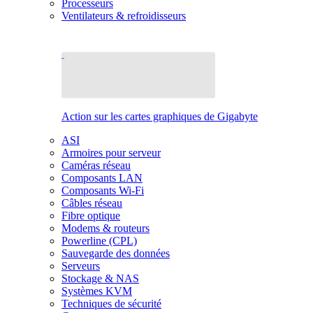
Processeurs
Ventilateurs & refroidisseurs
Action sur les cartes graphiques de Gigabyte
ASI
Armoires pour serveur
Caméras réseau
Composants LAN
Composants Wi-Fi
Câbles réseau
Fibre optique
Modems & routeurs
Powerline (CPL)
Sauvegarde des données
Serveurs
Stockage & NAS
Systèmes KVM
Techniques de sécurité