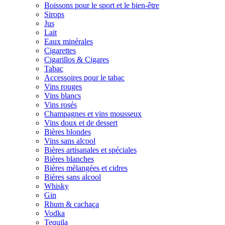
Boissons pour le sport et le bien-être
Sirops
Jus
Lait
Eaux minérales
Cigarettes
Cigarillos & Cigares
Tabac
Accessoires pour le tabac
Vins rouges
Vins blancs
Vins rosés
Champagnes et vins mousseux
Vins doux et de dessert
Bières blondes
Vins sans alcool
Bières artisanales et spéciales
Bières blanches
Bières mèlangées et cidres
Bières sans alcool
Whisky
Gin
Rhum & cachaça
Vodka
Tequila