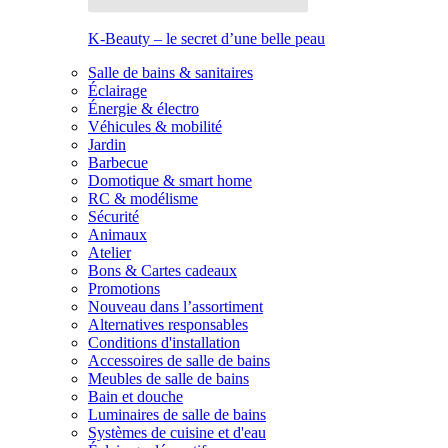
K-Beauty – le secret d’une belle peau
Salle de bains & sanitaires
Éclairage
Énergie & électro
Véhicules & mobilité
Jardin
Barbecue
Domotique & smart home
RC & modélisme
Sécurité
Animaux
Atelier
Bons & Cartes cadeaux
Promotions
Nouveau dans l’assortiment
Alternatives responsables
Conditions d'installation
Accessoires de salle de bains
Meubles de salle de bains
Bain et douche
Luminaires de salle de bains
Systèmes de cuisine et d'eau