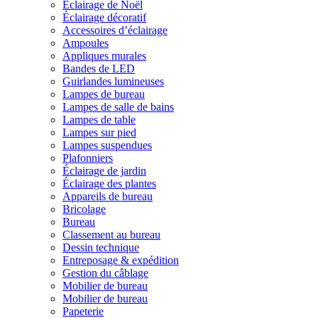
Éclairage de Noël
Éclairage décoratif
Accessoires d’éclairage
Ampoules
Appliques murales
Bandes de LED
Guirlandes lumineuses
Lampes de bureau
Lampes de salle de bains
Lampes de table
Lampes sur pied
Lampes suspendues
Plafonniers
Éclairage de jardin
Éclairage des plantes
Appareils de bureau
Bricolage
Bureau
Classement au bureau
Dessin technique
Entreposage & expédition
Gestion du câblage
Mobilier de bureau
Mobilier de bureau
Papeterie