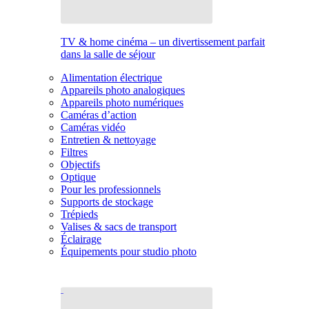
TV & home cinéma – un divertissement parfait
dans la salle de séjour
Alimentation électrique
Appareils photo analogiques
Appareils photo numériques
Caméras d’action
Caméras vidéo
Entretien & nettoyage
Filtres
Objectifs
Optique
Pour les professionnels
Supports de stockage
Trépieds
Valises & sacs de transport
Éclairage
Équipements pour studio photo