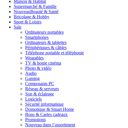
Maison & Habitat
Supermarché & Famille
Nouveau
Beauté & Santé
Bricolage & Hobby
Sport & Loisirs
Sale
Ordinateurs portables
Smartphones
Ordinateurs & tablettes
Périphériques & câbles
Téléphone portable et téléphonie
Wearables
TV & home cinéma
Photo & vidéo
Audio
Gaming
Composants PC
Réseau & serveurs
Son & éclairage
Logiciels
Sécurité informatique
Domotique & Smart Home
Bons & Cartes cadeaux
Promotions
Nouveau dans l’assortiment