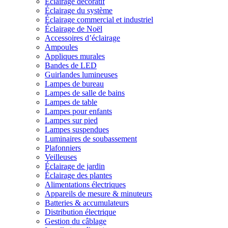
Éclairage décoratif
Éclairage du système
Éclairage commercial et industriel
Éclairage de Noël
Accessoires d’éclairage
Ampoules
Appliques murales
Bandes de LED
Guirlandes lumineuses
Lampes de bureau
Lampes de salle de bains
Lampes de table
Lampes pour enfants
Lampes sur pied
Lampes suspendues
Luminaires de soubassement
Plafonniers
Veilleuses
Éclairage de jardin
Éclairage des plantes
Alimentations électriques
Appareils de mesure & minuteurs
Batteries & accumulateurs
Distribution électrique
Gestion du câblage