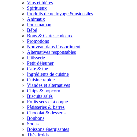
Vins et bières
Spiritueux
Produits de nettoyage & ustensiles
Animaux
Pour maman
Bébé
Bons & Cartes cadeaux
Promotions
Nouveau dans l’assortiment
Alternatives responsables
Pâtisserie
Petit-déjeuner
Café & thé
Ingrédients de cuisine
Cuisine rapide
Viandes et alternatives
Chips & popcorn
Biscuits salés
Fruits secs et à coque
Pâtisseries & barres
Chocolat & desserts
Bonbons
Sodas
Boissons énergisantes
Thés froids