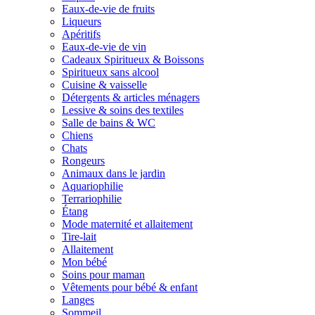
Eaux-de-vie de fruits
Liqueurs
Apéritifs
Eaux-de-vie de vin
Cadeaux Spiritueux & Boissons
Spiritueux sans alcool
Cuisine & vaisselle
Détergents & articles ménagers
Lessive & soins des textiles
Salle de bains & WC
Chiens
Chats
Rongeurs
Animaux dans le jardin
Aquariophilie
Terrariophilie
Étang
Mode maternité et allaitement
Tire-lait
Allaitement
Mon bébé
Soins pour maman
Vêtements pour bébé & enfant
Langes
Sommeil