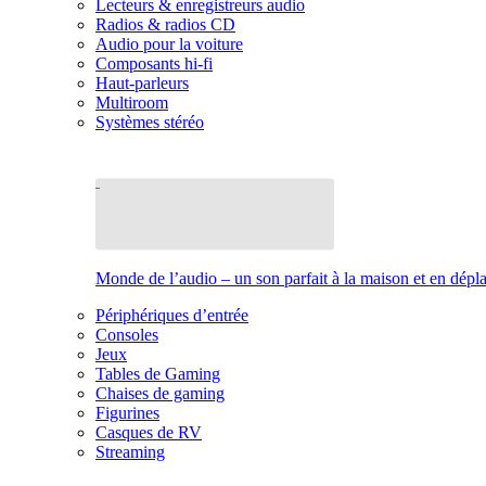
Lecteurs & enregistreurs audio
Radios & radios CD
Audio pour la voiture
Composants hi-fi
Haut-parleurs
Multiroom
Systèmes stéréo
Monde de l’audio – un son parfait à la maison et en dép
Périphériques d’entrée
Consoles
Jeux
Tables de Gaming
Chaises de gaming
Figurines
Casques de RV
Streaming