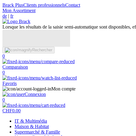
Brack Plus
Clients professionnels
Contact
Mon Assortiment
de
|
fr
Lorsque les résultats de la saisie semi-automatique sont disponibles, eff
Rechercher
0
Comparaison
0
Favoris
Mon compte
Connexion
0
CHF
0.00
IT & Multimédia
Maison & Habitat
Supermarché & Famille