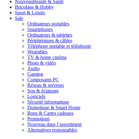
Nouveau
Beauté & Santé
Bricolage & Hobby
Sport & Loisirs
Sale
Ordinateurs portables
Smartphones
Ordinateurs & tablettes
Périphériques & câbles
Téléphone portable et téléphonie
Wearables
TV & home cinéma
Photo & vidéo
Audio
Gaming
Composants PC
Réseau & serveurs
Son & éclairage
Logiciels
Sécurité informatique
Domotique & Smart Home
Bons & Cartes cadeaux
Promotions
Nouveau dans l’assortiment
Alternatives responsables