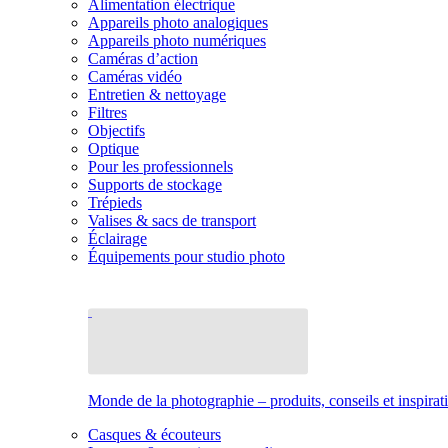
Alimentation électrique
Appareils photo analogiques
Appareils photo numériques
Caméras d’action
Caméras vidéo
Entretien & nettoyage
Filtres
Objectifs
Optique
Pour les professionnels
Supports de stockage
Trépieds
Valises & sacs de transport
Éclairage
Équipements pour studio photo
Monde de la photographie – produits, conseils et inspirat
Casques & écouteurs