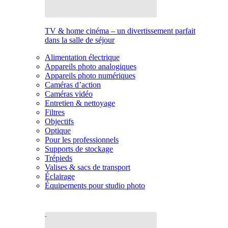
TV & home cinéma – un divertissement parfait
dans la salle de séjour
Alimentation électrique
Appareils photo analogiques
Appareils photo numériques
Caméras d’action
Caméras vidéo
Entretien & nettoyage
Filtres
Objectifs
Optique
Pour les professionnels
Supports de stockage
Trépieds
Valises & sacs de transport
Éclairage
Équipements pour studio photo