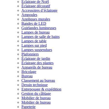
Éclairage de Noël
Éclairage décoratif
Accessoires d’éclairage
Ampoules
Appliques murales
Bandes de LED
Guirlandes lumineuses
Lampes de bureau
Lampes de salle de bains
Lampes de table
Lampes sur pied
Lampes suspendues
Plafonniers
Éclairage de jardin
Éclairage des plantes
Appareils de bureau
Bricolage
Bureau
Classement au bureau
Dessin technique
Entreposage & expédition
Gestion du câblage
Mobilier de bureau
Mobilier de bureau
Papeterie