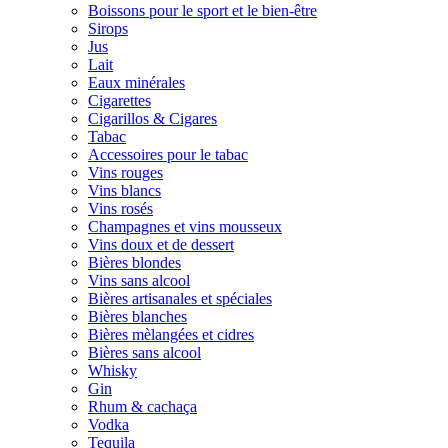
Boissons pour le sport et le bien-être
Sirops
Jus
Lait
Eaux minérales
Cigarettes
Cigarillos & Cigares
Tabac
Accessoires pour le tabac
Vins rouges
Vins blancs
Vins rosés
Champagnes et vins mousseux
Vins doux et de dessert
Bières blondes
Vins sans alcool
Bières artisanales et spéciales
Bières blanches
Bières mèlangées et cidres
Bières sans alcool
Whisky
Gin
Rhum & cachaça
Vodka
Tequila