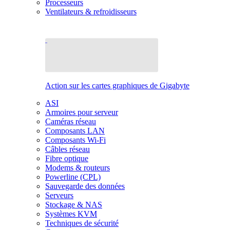
Processeurs
Ventilateurs & refroidisseurs
Action sur les cartes graphiques de Gigabyte
ASI
Armoires pour serveur
Caméras réseau
Composants LAN
Composants Wi-Fi
Câbles réseau
Fibre optique
Modems & routeurs
Powerline (CPL)
Sauvegarde des données
Serveurs
Stockage & NAS
Systèmes KVM
Techniques de sécurité