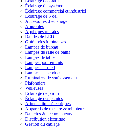
Éclairage décoratif
Éclairage du système
Éclairage commercial et industriel
Éclairage de Noël
Accessoires d’éclairage
Ampoules
Appliques murales
Bandes de LED
Guirlandes lumineuses
Lampes de bureau
Lampes de salle de bains
Lampes de table
Lampes pour enfants
Lampes sur pied
Lampes suspendues
Luminaires de soubassement
Plafonniers
Veilleuses
Éclairage de jardin
Éclairage des plantes
Alimentations électriques
Appareils de mesure & minuteurs
Batteries & accumulateurs
Distribution électrique
Gestion du câblage