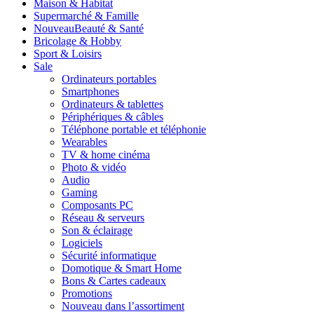
Maison & Habitat
Supermarché & Famille
Nouveau
Beauté & Santé
Bricolage & Hobby
Sport & Loisirs
Sale
Ordinateurs portables
Smartphones
Ordinateurs & tablettes
Périphériques & câbles
Téléphone portable et téléphonie
Wearables
TV & home cinéma
Photo & vidéo
Audio
Gaming
Composants PC
Réseau & serveurs
Son & éclairage
Logiciels
Sécurité informatique
Domotique & Smart Home
Bons & Cartes cadeaux
Promotions
Nouveau dans l’assortiment