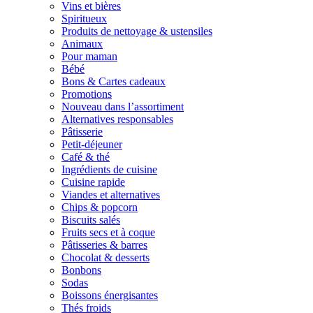
Vins et bières
Spiritueux
Produits de nettoyage & ustensiles
Animaux
Pour maman
Bébé
Bons & Cartes cadeaux
Promotions
Nouveau dans l’assortiment
Alternatives responsables
Pâtisserie
Petit-déjeuner
Café & thé
Ingrédients de cuisine
Cuisine rapide
Viandes et alternatives
Chips & popcorn
Biscuits salés
Fruits secs et à coque
Pâtisseries & barres
Chocolat & desserts
Bonbons
Sodas
Boissons énergisantes
Thés froids