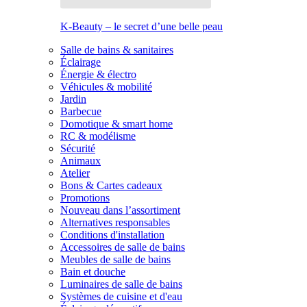
K-Beauty – le secret d’une belle peau
Salle de bains & sanitaires
Éclairage
Énergie & électro
Véhicules & mobilité
Jardin
Barbecue
Domotique & smart home
RC & modélisme
Sécurité
Animaux
Atelier
Bons & Cartes cadeaux
Promotions
Nouveau dans l’assortiment
Alternatives responsables
Conditions d'installation
Accessoires de salle de bains
Meubles de salle de bains
Bain et douche
Luminaires de salle de bains
Systèmes de cuisine et d'eau