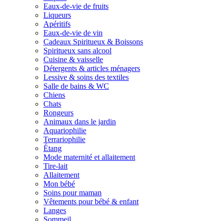
Eaux-de-vie de fruits
Liqueurs
Apéritifs
Eaux-de-vie de vin
Cadeaux Spiritueux & Boissons
Spiritueux sans alcool
Cuisine & vaisselle
Détergents & articles ménagers
Lessive & soins des textiles
Salle de bains & WC
Chiens
Chats
Rongeurs
Animaux dans le jardin
Aquariophilie
Terrariophilie
Étang
Mode maternité et allaitement
Tire-lait
Allaitement
Mon bébé
Soins pour maman
Vêtements pour bébé & enfant
Langes
Sommeil