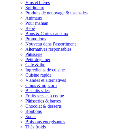
Vins et bières
Spiritueux
Produits de nettoyage & ustensiles
Animaux
Pour maman
Bébé
Bons & Cartes cadeaux
Promotions
Nouveau dans l’assortiment
Alternatives responsables
Pâtisserie
Petit-déjeuner
Café & thé
Ingrédients de cuisine
Cuisine rapide
Viandes et alternatives
Chips & popcorn
Biscuits salés
Fruits secs et à coque
Pâtisseries & barres
Chocolat & desserts
Bonbons
Sodas
Boissons énergisantes
Thés froids