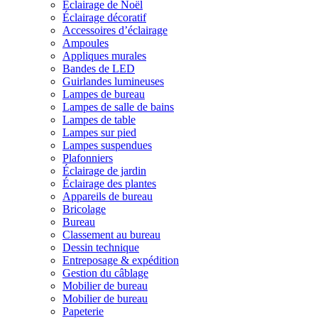
Éclairage de Noël
Éclairage décoratif
Accessoires d’éclairage
Ampoules
Appliques murales
Bandes de LED
Guirlandes lumineuses
Lampes de bureau
Lampes de salle de bains
Lampes de table
Lampes sur pied
Lampes suspendues
Plafonniers
Éclairage de jardin
Éclairage des plantes
Appareils de bureau
Bricolage
Bureau
Classement au bureau
Dessin technique
Entreposage & expédition
Gestion du câblage
Mobilier de bureau
Mobilier de bureau
Papeterie