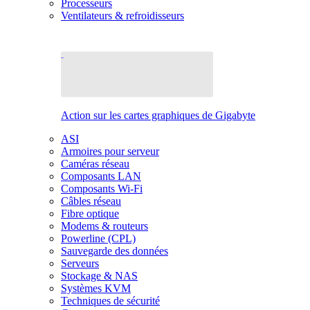
Processeurs
Ventilateurs & refroidisseurs
Action sur les cartes graphiques de Gigabyte
ASI
Armoires pour serveur
Caméras réseau
Composants LAN
Composants Wi-Fi
Câbles réseau
Fibre optique
Modems & routeurs
Powerline (CPL)
Sauvegarde des données
Serveurs
Stockage & NAS
Systèmes KVM
Techniques de sécurité