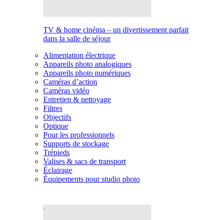
TV & home cinéma – un divertissement parfait
dans la salle de séjour
Alimentation électrique
Appareils photo analogiques
Appareils photo numériques
Caméras d’action
Caméras vidéo
Entretien & nettoyage
Filtres
Objectifs
Optique
Pour les professionnels
Supports de stockage
Trépieds
Valises & sacs de transport
Éclairage
Équipements pour studio photo