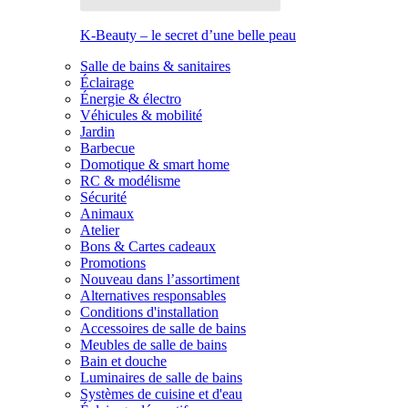
K-Beauty – le secret d’une belle peau
Salle de bains & sanitaires
Éclairage
Énergie & électro
Véhicules & mobilité
Jardin
Barbecue
Domotique & smart home
RC & modélisme
Sécurité
Animaux
Atelier
Bons & Cartes cadeaux
Promotions
Nouveau dans l’assortiment
Alternatives responsables
Conditions d'installation
Accessoires de salle de bains
Meubles de salle de bains
Bain et douche
Luminaires de salle de bains
Systèmes de cuisine et d'eau