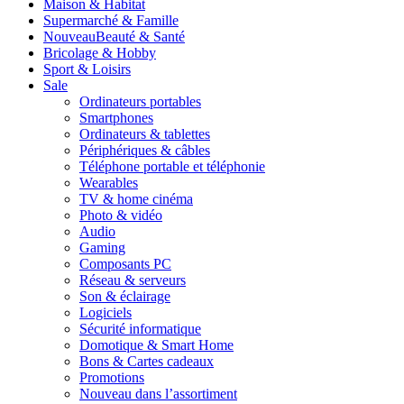
Maison & Habitat
Supermarché & Famille
Nouveau
Beauté & Santé
Bricolage & Hobby
Sport & Loisirs
Sale
Ordinateurs portables
Smartphones
Ordinateurs & tablettes
Périphériques & câbles
Téléphone portable et téléphonie
Wearables
TV & home cinéma
Photo & vidéo
Audio
Gaming
Composants PC
Réseau & serveurs
Son & éclairage
Logiciels
Sécurité informatique
Domotique & Smart Home
Bons & Cartes cadeaux
Promotions
Nouveau dans l’assortiment