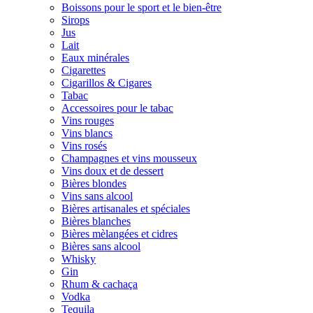
Boissons pour le sport et le bien-être
Sirops
Jus
Lait
Eaux minérales
Cigarettes
Cigarillos & Cigares
Tabac
Accessoires pour le tabac
Vins rouges
Vins blancs
Vins rosés
Champagnes et vins mousseux
Vins doux et de dessert
Bières blondes
Vins sans alcool
Bières artisanales et spéciales
Bières blanches
Bières mèlangées et cidres
Bières sans alcool
Whisky
Gin
Rhum & cachaça
Vodka
Tequila