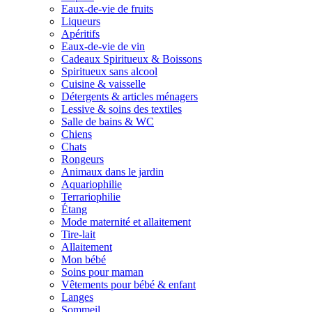
Eaux-de-vie de fruits
Liqueurs
Apéritifs
Eaux-de-vie de vin
Cadeaux Spiritueux & Boissons
Spiritueux sans alcool
Cuisine & vaisselle
Détergents & articles ménagers
Lessive & soins des textiles
Salle de bains & WC
Chiens
Chats
Rongeurs
Animaux dans le jardin
Aquariophilie
Terrariophilie
Étang
Mode maternité et allaitement
Tire-lait
Allaitement
Mon bébé
Soins pour maman
Vêtements pour bébé & enfant
Langes
Sommeil