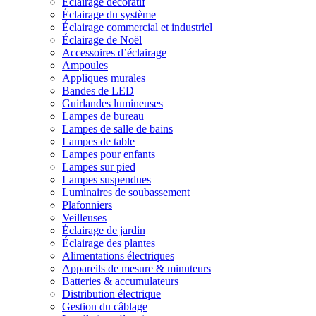
Éclairage décoratif
Éclairage du système
Éclairage commercial et industriel
Éclairage de Noël
Accessoires d’éclairage
Ampoules
Appliques murales
Bandes de LED
Guirlandes lumineuses
Lampes de bureau
Lampes de salle de bains
Lampes de table
Lampes pour enfants
Lampes sur pied
Lampes suspendues
Luminaires de soubassement
Plafonniers
Veilleuses
Éclairage de jardin
Éclairage des plantes
Alimentations électriques
Appareils de mesure & minuteurs
Batteries & accumulateurs
Distribution électrique
Gestion du câblage