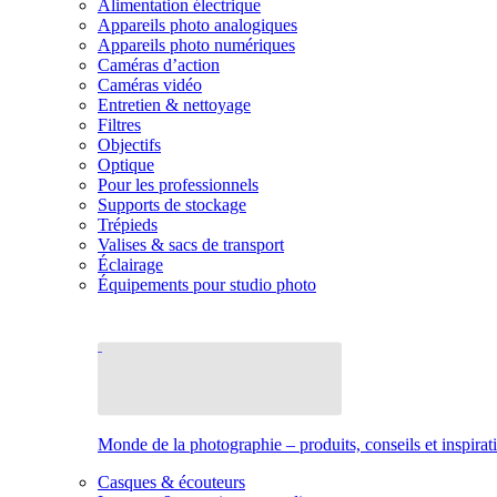
Alimentation électrique
Appareils photo analogiques
Appareils photo numériques
Caméras d’action
Caméras vidéo
Entretien & nettoyage
Filtres
Objectifs
Optique
Pour les professionnels
Supports de stockage
Trépieds
Valises & sacs de transport
Éclairage
Équipements pour studio photo
Monde de la photographie – produits, conseils et inspirat
Casques & écouteurs