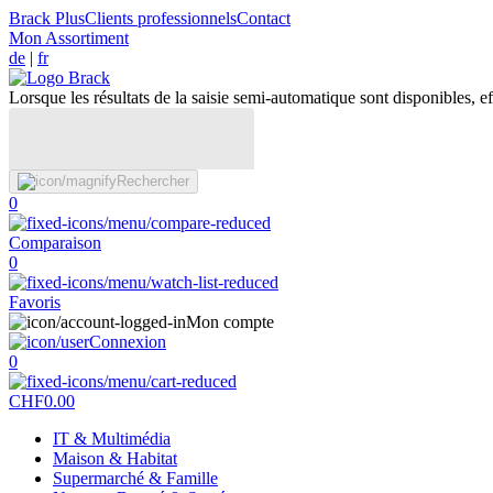
Brack Plus
Clients professionnels
Contact
Mon Assortiment
de
|
fr
Lorsque les résultats de la saisie semi-automatique sont disponibles, eff
Rechercher
0
Comparaison
0
Favoris
Mon compte
Connexion
0
CHF
0.00
IT & Multimédia
Maison & Habitat
Supermarché & Famille