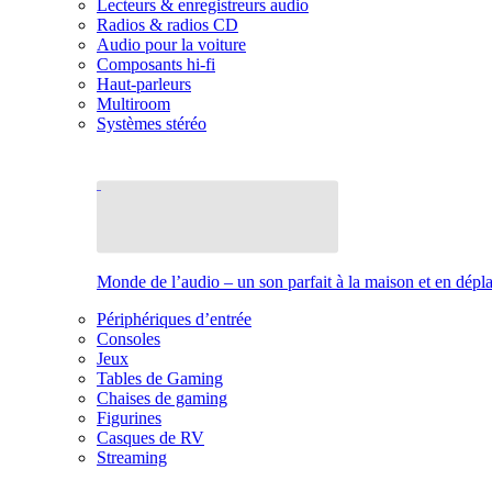
Lecteurs & enregistreurs audio
Radios & radios CD
Audio pour la voiture
Composants hi-fi
Haut-parleurs
Multiroom
Systèmes stéréo
Monde de l’audio – un son parfait à la maison et en dép
Périphériques d’entrée
Consoles
Jeux
Tables de Gaming
Chaises de gaming
Figurines
Casques de RV
Streaming