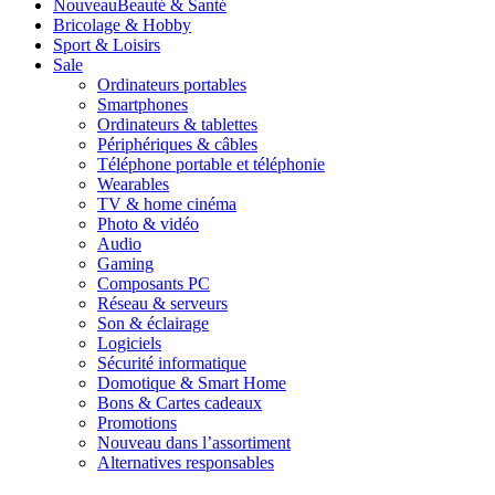
Nouveau
Beauté & Santé
Bricolage & Hobby
Sport & Loisirs
Sale
Ordinateurs portables
Smartphones
Ordinateurs & tablettes
Périphériques & câbles
Téléphone portable et téléphonie
Wearables
TV & home cinéma
Photo & vidéo
Audio
Gaming
Composants PC
Réseau & serveurs
Son & éclairage
Logiciels
Sécurité informatique
Domotique & Smart Home
Bons & Cartes cadeaux
Promotions
Nouveau dans l’assortiment
Alternatives responsables