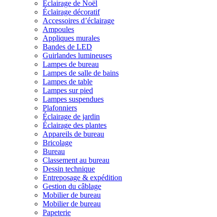
Éclairage de Noël
Éclairage décoratif
Accessoires d’éclairage
Ampoules
Appliques murales
Bandes de LED
Guirlandes lumineuses
Lampes de bureau
Lampes de salle de bains
Lampes de table
Lampes sur pied
Lampes suspendues
Plafonniers
Éclairage de jardin
Éclairage des plantes
Appareils de bureau
Bricolage
Bureau
Classement au bureau
Dessin technique
Entreposage & expédition
Gestion du câblage
Mobilier de bureau
Mobilier de bureau
Papeterie