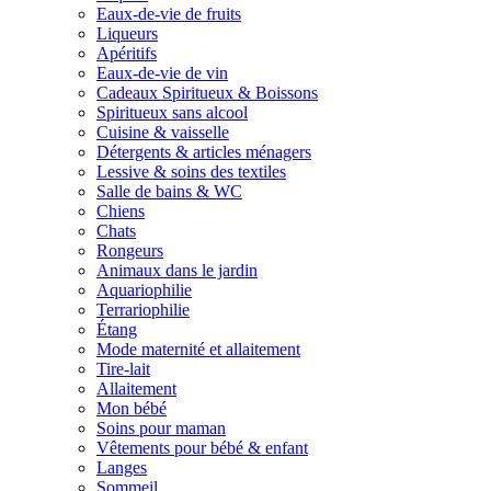
Eaux-de-vie de fruits
Liqueurs
Apéritifs
Eaux-de-vie de vin
Cadeaux Spiritueux & Boissons
Spiritueux sans alcool
Cuisine & vaisselle
Détergents & articles ménagers
Lessive & soins des textiles
Salle de bains & WC
Chiens
Chats
Rongeurs
Animaux dans le jardin
Aquariophilie
Terrariophilie
Étang
Mode maternité et allaitement
Tire-lait
Allaitement
Mon bébé
Soins pour maman
Vêtements pour bébé & enfant
Langes
Sommeil