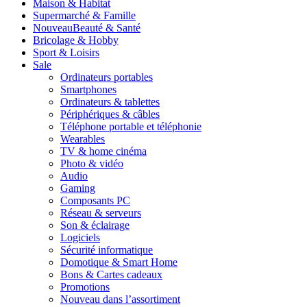
Maison & Habitat
Supermarché & Famille
Nouveau
Beauté & Santé
Bricolage & Hobby
Sport & Loisirs
Sale
Ordinateurs portables
Smartphones
Ordinateurs & tablettes
Périphériques & câbles
Téléphone portable et téléphonie
Wearables
TV & home cinéma
Photo & vidéo
Audio
Gaming
Composants PC
Réseau & serveurs
Son & éclairage
Logiciels
Sécurité informatique
Domotique & Smart Home
Bons & Cartes cadeaux
Promotions
Nouveau dans l’assortiment