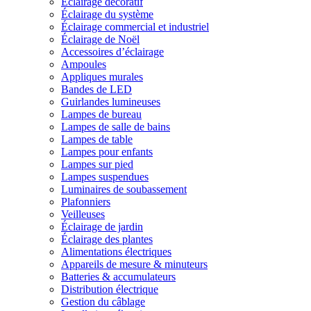
Éclairage décoratif
Éclairage du système
Éclairage commercial et industriel
Éclairage de Noël
Accessoires d’éclairage
Ampoules
Appliques murales
Bandes de LED
Guirlandes lumineuses
Lampes de bureau
Lampes de salle de bains
Lampes de table
Lampes pour enfants
Lampes sur pied
Lampes suspendues
Luminaires de soubassement
Plafonniers
Veilleuses
Éclairage de jardin
Éclairage des plantes
Alimentations électriques
Appareils de mesure & minuteurs
Batteries & accumulateurs
Distribution électrique
Gestion du câblage