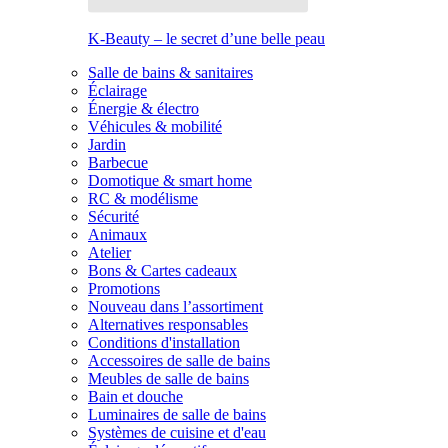
K-Beauty – le secret d’une belle peau
Salle de bains & sanitaires
Éclairage
Énergie & électro
Véhicules & mobilité
Jardin
Barbecue
Domotique & smart home
RC & modélisme
Sécurité
Animaux
Atelier
Bons & Cartes cadeaux
Promotions
Nouveau dans l’assortiment
Alternatives responsables
Conditions d'installation
Accessoires de salle de bains
Meubles de salle de bains
Bain et douche
Luminaires de salle de bains
Systèmes de cuisine et d'eau