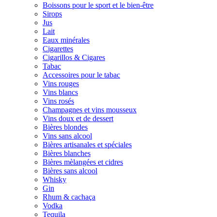
Boissons pour le sport et le bien-être
Sirops
Jus
Lait
Eaux minérales
Cigarettes
Cigarillos & Cigares
Tabac
Accessoires pour le tabac
Vins rouges
Vins blancs
Vins rosés
Champagnes et vins mousseux
Vins doux et de dessert
Bières blondes
Vins sans alcool
Bières artisanales et spéciales
Bières blanches
Bières mèlangées et cidres
Bières sans alcool
Whisky
Gin
Rhum & cachaça
Vodka
Tequila