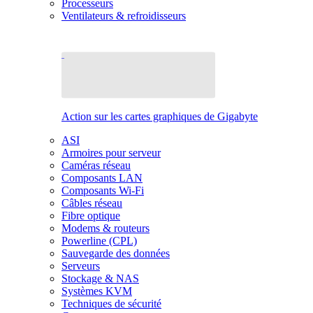
Processeurs
Ventilateurs & refroidisseurs
Action sur les cartes graphiques de Gigabyte
ASI
Armoires pour serveur
Caméras réseau
Composants LAN
Composants Wi-Fi
Câbles réseau
Fibre optique
Modems & routeurs
Powerline (CPL)
Sauvegarde des données
Serveurs
Stockage & NAS
Systèmes KVM
Techniques de sécurité