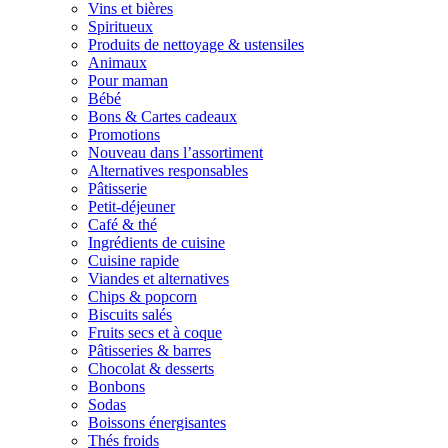
Vins et bières
Spiritueux
Produits de nettoyage & ustensiles
Animaux
Pour maman
Bébé
Bons & Cartes cadeaux
Promotions
Nouveau dans l’assortiment
Alternatives responsables
Pâtisserie
Petit-déjeuner
Café & thé
Ingrédients de cuisine
Cuisine rapide
Viandes et alternatives
Chips & popcorn
Biscuits salés
Fruits secs et à coque
Pâtisseries & barres
Chocolat & desserts
Bonbons
Sodas
Boissons énergisantes
Thés froids