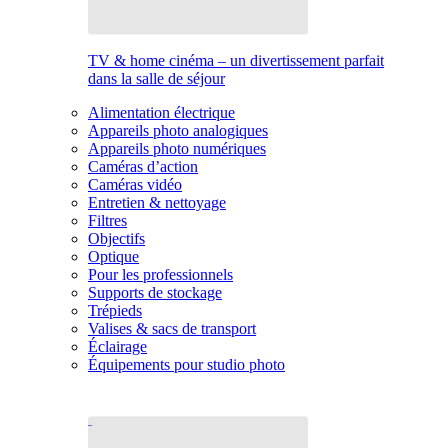
TV & home cinéma – un divertissement parfait
dans la salle de séjour
Alimentation électrique
Appareils photo analogiques
Appareils photo numériques
Caméras d’action
Caméras vidéo
Entretien & nettoyage
Filtres
Objectifs
Optique
Pour les professionnels
Supports de stockage
Trépieds
Valises & sacs de transport
Éclairage
Équipements pour studio photo