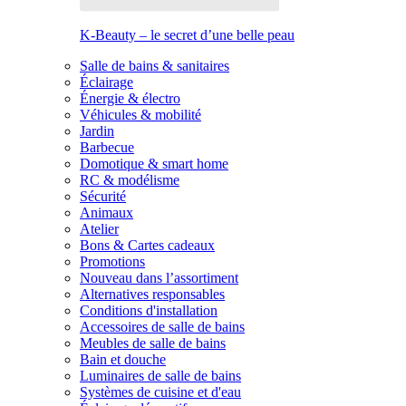
K-Beauty – le secret d’une belle peau
Salle de bains & sanitaires
Éclairage
Énergie & électro
Véhicules & mobilité
Jardin
Barbecue
Domotique & smart home
RC & modélisme
Sécurité
Animaux
Atelier
Bons & Cartes cadeaux
Promotions
Nouveau dans l’assortiment
Alternatives responsables
Conditions d'installation
Accessoires de salle de bains
Meubles de salle de bains
Bain et douche
Luminaires de salle de bains
Systèmes de cuisine et d'eau