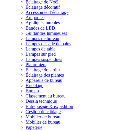
Éclairage de Noël
Éclairage décoratif
Accessoires d’éclairage
Ampoules
Appliques murales
Bandes de LED
Guirlandes lumineuses
Lampes de bureau
Lampes de salle de bains
Lampes de table
Lampes sur pied
Lampes suspendues
Plafonniers
Éclairage de jardin
Éclairage des plantes
Appareils de bureau
Bricolage
Bureau
Classement au bureau
Dessin technique
Entreposage & expédition
Gestion du câblage
Mobilier de bureau
Mobilier de bureau
Papeterie