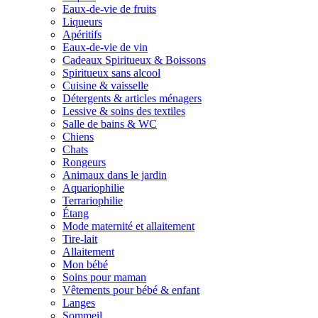
Eaux-de-vie de fruits
Liqueurs
Apéritifs
Eaux-de-vie de vin
Cadeaux Spiritueux & Boissons
Spiritueux sans alcool
Cuisine & vaisselle
Détergents & articles ménagers
Lessive & soins des textiles
Salle de bains & WC
Chiens
Chats
Rongeurs
Animaux dans le jardin
Aquariophilie
Terrariophilie
Étang
Mode maternité et allaitement
Tire-lait
Allaitement
Mon bébé
Soins pour maman
Vêtements pour bébé & enfant
Langes
Sommeil