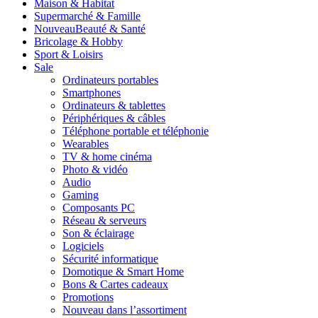
Maison & Habitat
Supermarché & Famille
Nouveau
Beauté & Santé
Bricolage & Hobby
Sport & Loisirs
Sale
Ordinateurs portables
Smartphones
Ordinateurs & tablettes
Périphériques & câbles
Téléphone portable et téléphonie
Wearables
TV & home cinéma
Photo & vidéo
Audio
Gaming
Composants PC
Réseau & serveurs
Son & éclairage
Logiciels
Sécurité informatique
Domotique & Smart Home
Bons & Cartes cadeaux
Promotions
Nouveau dans l’assortiment