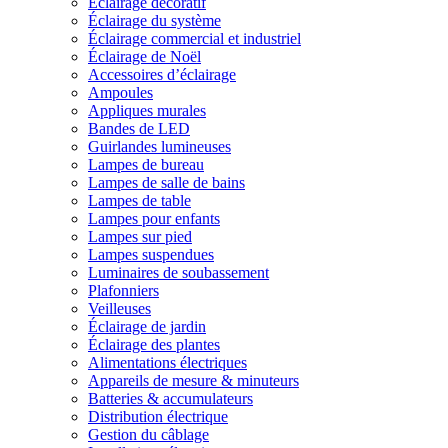
Éclairage décoratif
Éclairage du système
Éclairage commercial et industriel
Éclairage de Noël
Accessoires d’éclairage
Ampoules
Appliques murales
Bandes de LED
Guirlandes lumineuses
Lampes de bureau
Lampes de salle de bains
Lampes de table
Lampes pour enfants
Lampes sur pied
Lampes suspendues
Luminaires de soubassement
Plafonniers
Veilleuses
Éclairage de jardin
Éclairage des plantes
Alimentations électriques
Appareils de mesure & minuteurs
Batteries & accumulateurs
Distribution électrique
Gestion du câblage