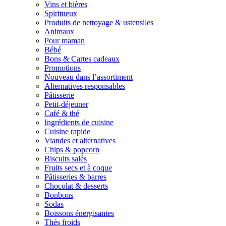
Vins et bières
Spiritueux
Produits de nettoyage & ustensiles
Animaux
Pour maman
Bébé
Bons & Cartes cadeaux
Promotions
Nouveau dans l’assortiment
Alternatives responsables
Pâtisserie
Petit-déjeuner
Café & thé
Ingrédients de cuisine
Cuisine rapide
Viandes et alternatives
Chips & popcorn
Biscuits salés
Fruits secs et à coque
Pâtisseries & barres
Chocolat & desserts
Bonbons
Sodas
Boissons énergisantes
Thés froids