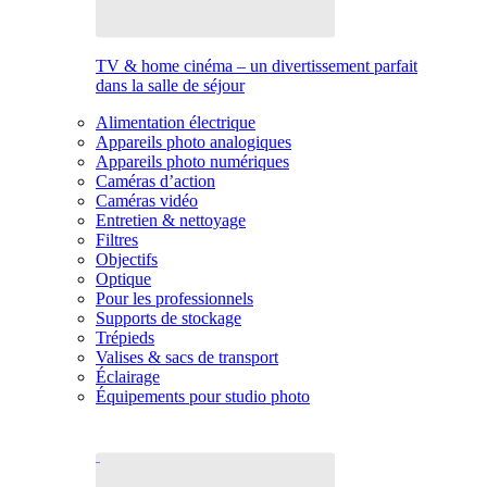
TV & home cinéma – un divertissement parfait
dans la salle de séjour
Alimentation électrique
Appareils photo analogiques
Appareils photo numériques
Caméras d’action
Caméras vidéo
Entretien & nettoyage
Filtres
Objectifs
Optique
Pour les professionnels
Supports de stockage
Trépieds
Valises & sacs de transport
Éclairage
Équipements pour studio photo