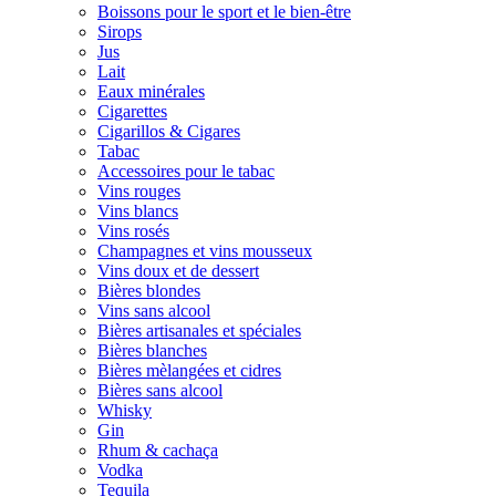
Boissons pour le sport et le bien-être
Sirops
Jus
Lait
Eaux minérales
Cigarettes
Cigarillos & Cigares
Tabac
Accessoires pour le tabac
Vins rouges
Vins blancs
Vins rosés
Champagnes et vins mousseux
Vins doux et de dessert
Bières blondes
Vins sans alcool
Bières artisanales et spéciales
Bières blanches
Bières mèlangées et cidres
Bières sans alcool
Whisky
Gin
Rhum & cachaça
Vodka
Tequila