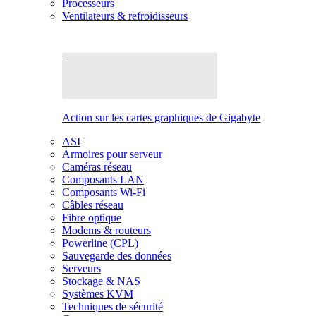
Processeurs
Ventilateurs & refroidisseurs
Action sur les cartes graphiques de Gigabyte
ASI
Armoires pour serveur
Caméras réseau
Composants LAN
Composants Wi-Fi
Câbles réseau
Fibre optique
Modems & routeurs
Powerline (CPL)
Sauvegarde des données
Serveurs
Stockage & NAS
Systèmes KVM
Techniques de sécurité