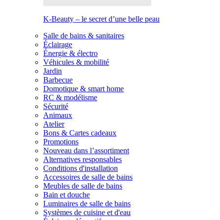
K-Beauty – le secret d’une belle peau
Salle de bains & sanitaires
Éclairage
Énergie & électro
Véhicules & mobilité
Jardin
Barbecue
Domotique & smart home
RC & modélisme
Sécurité
Animaux
Atelier
Bons & Cartes cadeaux
Promotions
Nouveau dans l’assortiment
Alternatives responsables
Conditions d'installation
Accessoires de salle de bains
Meubles de salle de bains
Bain et douche
Luminaires de salle de bains
Systèmes de cuisine et d'eau