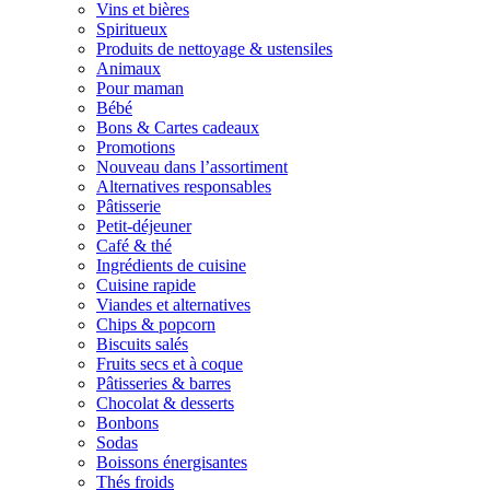
Vins et bières
Spiritueux
Produits de nettoyage & ustensiles
Animaux
Pour maman
Bébé
Bons & Cartes cadeaux
Promotions
Nouveau dans l’assortiment
Alternatives responsables
Pâtisserie
Petit-déjeuner
Café & thé
Ingrédients de cuisine
Cuisine rapide
Viandes et alternatives
Chips & popcorn
Biscuits salés
Fruits secs et à coque
Pâtisseries & barres
Chocolat & desserts
Bonbons
Sodas
Boissons énergisantes
Thés froids