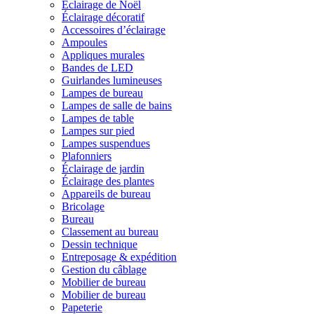
Éclairage de Noël
Éclairage décoratif
Accessoires d’éclairage
Ampoules
Appliques murales
Bandes de LED
Guirlandes lumineuses
Lampes de bureau
Lampes de salle de bains
Lampes de table
Lampes sur pied
Lampes suspendues
Plafonniers
Éclairage de jardin
Éclairage des plantes
Appareils de bureau
Bricolage
Bureau
Classement au bureau
Dessin technique
Entreposage & expédition
Gestion du câblage
Mobilier de bureau
Mobilier de bureau
Papeterie