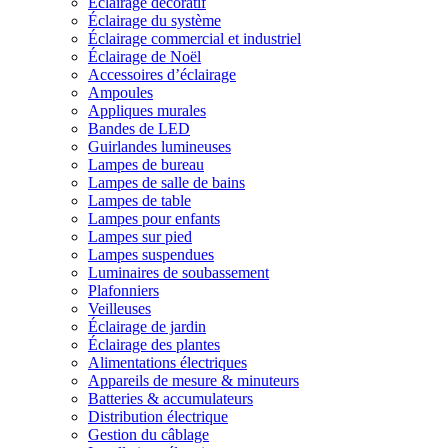
Éclairage décoratif
Éclairage du système
Éclairage commercial et industriel
Éclairage de Noël
Accessoires d’éclairage
Ampoules
Appliques murales
Bandes de LED
Guirlandes lumineuses
Lampes de bureau
Lampes de salle de bains
Lampes de table
Lampes pour enfants
Lampes sur pied
Lampes suspendues
Luminaires de soubassement
Plafonniers
Veilleuses
Éclairage de jardin
Éclairage des plantes
Alimentations électriques
Appareils de mesure & minuteurs
Batteries & accumulateurs
Distribution électrique
Gestion du câblage