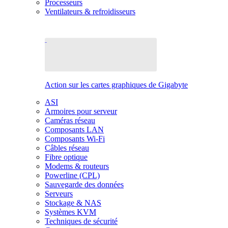
Processeurs
Ventilateurs & refroidisseurs
Action sur les cartes graphiques de Gigabyte
ASI
Armoires pour serveur
Caméras réseau
Composants LAN
Composants Wi-Fi
Câbles réseau
Fibre optique
Modems & routeurs
Powerline (CPL)
Sauvegarde des données
Serveurs
Stockage & NAS
Systèmes KVM
Techniques de sécurité