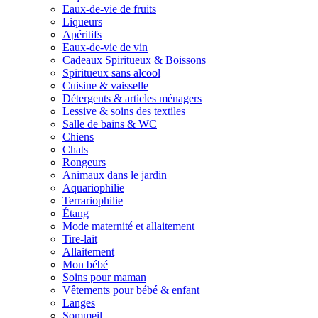
Eaux-de-vie de fruits
Liqueurs
Apéritifs
Eaux-de-vie de vin
Cadeaux Spiritueux & Boissons
Spiritueux sans alcool
Cuisine & vaisselle
Détergents & articles ménagers
Lessive & soins des textiles
Salle de bains & WC
Chiens
Chats
Rongeurs
Animaux dans le jardin
Aquariophilie
Terrariophilie
Étang
Mode maternité et allaitement
Tire-lait
Allaitement
Mon bébé
Soins pour maman
Vêtements pour bébé & enfant
Langes
Sommeil