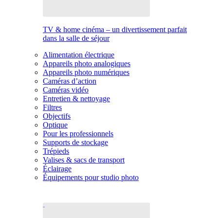
TV & home cinéma – un divertissement parfait
dans la salle de séjour
Alimentation électrique
Appareils photo analogiques
Appareils photo numériques
Caméras d’action
Caméras vidéo
Entretien & nettoyage
Filtres
Objectifs
Optique
Pour les professionnels
Supports de stockage
Trépieds
Valises & sacs de transport
Éclairage
Équipements pour studio photo