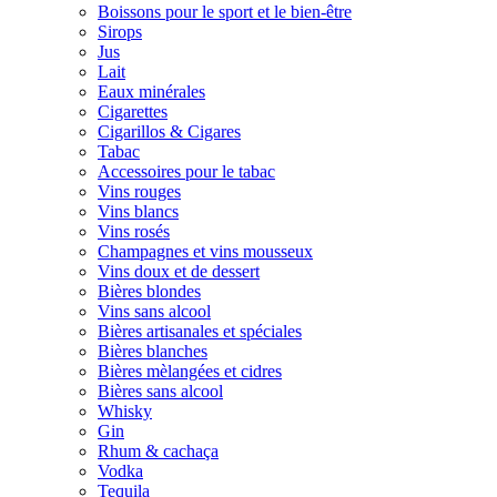
Boissons pour le sport et le bien-être
Sirops
Jus
Lait
Eaux minérales
Cigarettes
Cigarillos & Cigares
Tabac
Accessoires pour le tabac
Vins rouges
Vins blancs
Vins rosés
Champagnes et vins mousseux
Vins doux et de dessert
Bières blondes
Vins sans alcool
Bières artisanales et spéciales
Bières blanches
Bières mèlangées et cidres
Bières sans alcool
Whisky
Gin
Rhum & cachaça
Vodka
Tequila