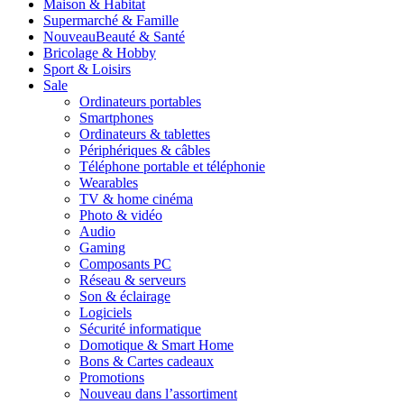
Maison & Habitat
Supermarché & Famille
Nouveau
Beauté & Santé
Bricolage & Hobby
Sport & Loisirs
Sale
Ordinateurs portables
Smartphones
Ordinateurs & tablettes
Périphériques & câbles
Téléphone portable et téléphonie
Wearables
TV & home cinéma
Photo & vidéo
Audio
Gaming
Composants PC
Réseau & serveurs
Son & éclairage
Logiciels
Sécurité informatique
Domotique & Smart Home
Bons & Cartes cadeaux
Promotions
Nouveau dans l’assortiment