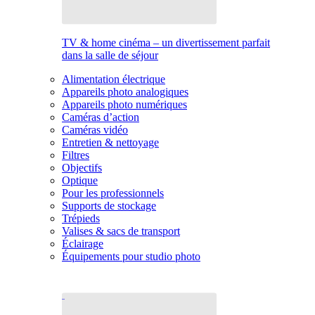
TV & home cinéma – un divertissement parfait
dans la salle de séjour
Alimentation électrique
Appareils photo analogiques
Appareils photo numériques
Caméras d’action
Caméras vidéo
Entretien & nettoyage
Filtres
Objectifs
Optique
Pour les professionnels
Supports de stockage
Trépieds
Valises & sacs de transport
Éclairage
Équipements pour studio photo