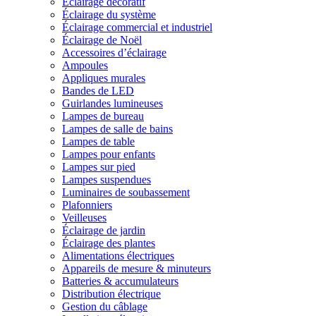
Éclairage décoratif
Éclairage du système
Éclairage commercial et industriel
Éclairage de Noël
Accessoires d’éclairage
Ampoules
Appliques murales
Bandes de LED
Guirlandes lumineuses
Lampes de bureau
Lampes de salle de bains
Lampes de table
Lampes pour enfants
Lampes sur pied
Lampes suspendues
Luminaires de soubassement
Plafonniers
Veilleuses
Éclairage de jardin
Éclairage des plantes
Alimentations électriques
Appareils de mesure & minuteurs
Batteries & accumulateurs
Distribution électrique
Gestion du câblage