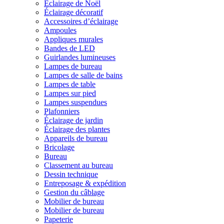
Éclairage de Noël
Éclairage décoratif
Accessoires d’éclairage
Ampoules
Appliques murales
Bandes de LED
Guirlandes lumineuses
Lampes de bureau
Lampes de salle de bains
Lampes de table
Lampes sur pied
Lampes suspendues
Plafonniers
Éclairage de jardin
Éclairage des plantes
Appareils de bureau
Bricolage
Bureau
Classement au bureau
Dessin technique
Entreposage & expédition
Gestion du câblage
Mobilier de bureau
Mobilier de bureau
Papeterie