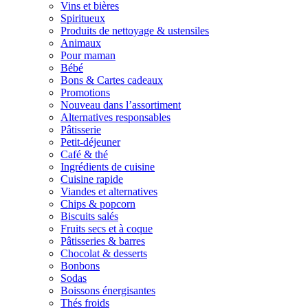
Vins et bières
Spiritueux
Produits de nettoyage & ustensiles
Animaux
Pour maman
Bébé
Bons & Cartes cadeaux
Promotions
Nouveau dans l’assortiment
Alternatives responsables
Pâtisserie
Petit-déjeuner
Café & thé
Ingrédients de cuisine
Cuisine rapide
Viandes et alternatives
Chips & popcorn
Biscuits salés
Fruits secs et à coque
Pâtisseries & barres
Chocolat & desserts
Bonbons
Sodas
Boissons énergisantes
Thés froids