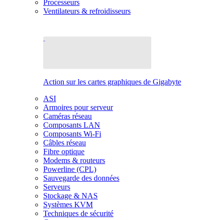
Processeurs
Ventilateurs & refroidisseurs
Action sur les cartes graphiques de Gigabyte
ASI
Armoires pour serveur
Caméras réseau
Composants LAN
Composants Wi-Fi
Câbles réseau
Fibre optique
Modems & routeurs
Powerline (CPL)
Sauvegarde des données
Serveurs
Stockage & NAS
Systèmes KVM
Techniques de sécurité