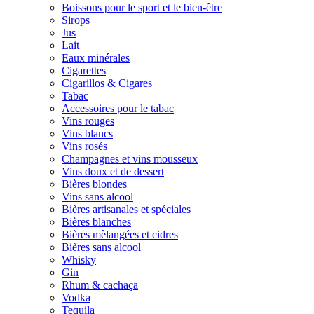
Boissons pour le sport et le bien-être
Sirops
Jus
Lait
Eaux minérales
Cigarettes
Cigarillos & Cigares
Tabac
Accessoires pour le tabac
Vins rouges
Vins blancs
Vins rosés
Champagnes et vins mousseux
Vins doux et de dessert
Bières blondes
Vins sans alcool
Bières artisanales et spéciales
Bières blanches
Bières mèlangées et cidres
Bières sans alcool
Whisky
Gin
Rhum & cachaça
Vodka
Tequila