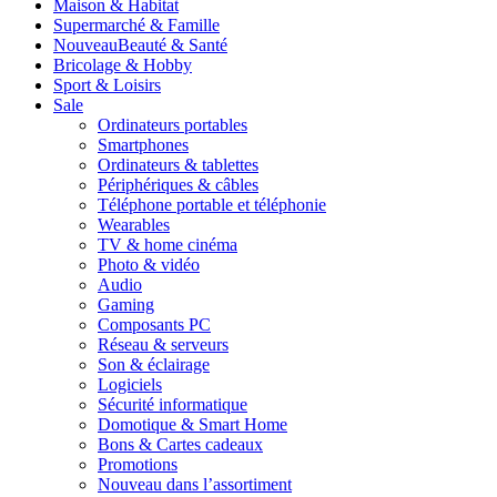
Maison & Habitat
Supermarché & Famille
Nouveau
Beauté & Santé
Bricolage & Hobby
Sport & Loisirs
Sale
Ordinateurs portables
Smartphones
Ordinateurs & tablettes
Périphériques & câbles
Téléphone portable et téléphonie
Wearables
TV & home cinéma
Photo & vidéo
Audio
Gaming
Composants PC
Réseau & serveurs
Son & éclairage
Logiciels
Sécurité informatique
Domotique & Smart Home
Bons & Cartes cadeaux
Promotions
Nouveau dans l’assortiment