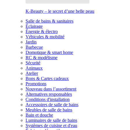
K-Beauty – le secret d’une belle peau
Salle de bains & sanitaires
Éclairage
Énergie & électro
Véhicules & mobilité
Jardin
Barbecue
Domotique & smart home
RC & modélisme
Sécurité
Animaux
Atelier
Bons & Cartes cadeaux
Promotions
Nouveau dans l’assortiment
Alternatives responsables
Conditions d'installation
Accessoires de salle de bains
Meubles de salle de bains
Bain et douche
Luminaires de salle de bains
Systèmes de cuisine et d'eau