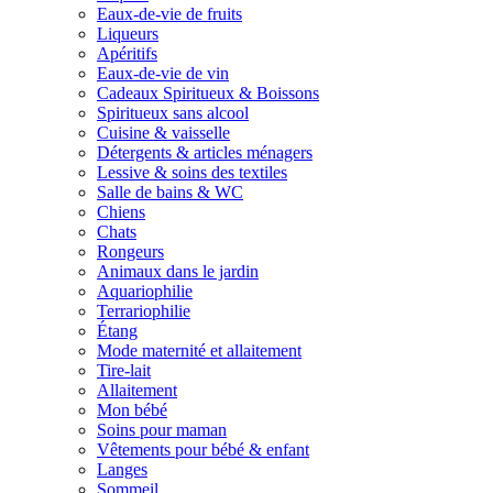
Eaux-de-vie de fruits
Liqueurs
Apéritifs
Eaux-de-vie de vin
Cadeaux Spiritueux & Boissons
Spiritueux sans alcool
Cuisine & vaisselle
Détergents & articles ménagers
Lessive & soins des textiles
Salle de bains & WC
Chiens
Chats
Rongeurs
Animaux dans le jardin
Aquariophilie
Terrariophilie
Étang
Mode maternité et allaitement
Tire-lait
Allaitement
Mon bébé
Soins pour maman
Vêtements pour bébé & enfant
Langes
Sommeil