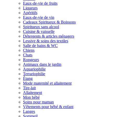
Eaux-de-vie de fruits
Liqueurs
Apéritifs
Eaux-de-vie de vin
Cadeaux Spiritueux & Boissons
Spiritueux sans alcool
Cuisine & vaisselle
Détergents & articles ménagers
Lessive & soins des textiles
Salle de bains & WC
Chiens
Chats
Rongeurs
Animaux dans le jardin
Aquariophilie
Terrariophilie
Étang
Mode maternité et allaitement
Tire-lait
Allaitement
Mon bébé
Soins pour maman
Vêtements pour bébé & enfant
Langes
Sommeil