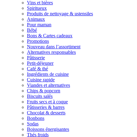
Vins et bières
Spiritueux
Produits de nettoyage & ustensiles
Animaux
Pour maman
Bébé
Bons & Cartes cadeaux
Promotions
Nouveau dans l’assortiment
Alternatives responsables
Pâtisserie
Petit-déjeuner
Café & thé
Ingrédients de cuisine
Cuisine rapide
Viandes et alternatives
Chips & popcorn
Biscuits salés
Fruits secs et à coque
Pâtisseries & barres
Chocolat & desserts
Bonbons
Sodas
Boissons énergisantes
Thés froids