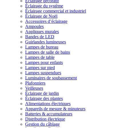
Éclairage décoratif
Éclairage du système
Éclairage commercial et industriel
Éclairage de Noël
Accessoires d’éclairage
Ampoules
Appliques murales
Bandes de LED
Guirlandes lumineuses
Lampes de bureau
Lampes de salle de bains
Lampes de table
Lampes pour enfants
Lampes sur pied
Lampes suspendues
Luminaires de soubassement
Plafonniers
Veilleuses
Éclairage de jardin
Éclairage des plantes
Alimentations électriques
Appareils de mesure & minuteurs
Batteries & accumulateurs
Distribution électrique
Gestion du câblage