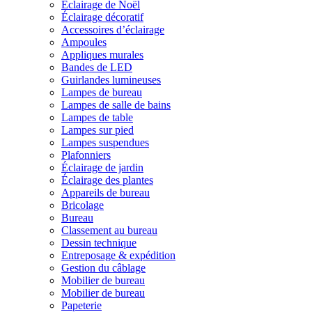
Éclairage de Noël
Éclairage décoratif
Accessoires d’éclairage
Ampoules
Appliques murales
Bandes de LED
Guirlandes lumineuses
Lampes de bureau
Lampes de salle de bains
Lampes de table
Lampes sur pied
Lampes suspendues
Plafonniers
Éclairage de jardin
Éclairage des plantes
Appareils de bureau
Bricolage
Bureau
Classement au bureau
Dessin technique
Entreposage & expédition
Gestion du câblage
Mobilier de bureau
Mobilier de bureau
Papeterie