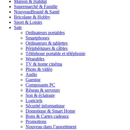
Maison & Habitat
Supermarché & Famille
Nouveau
Beauté & Santé
Bricolage & Hobby
Sport & Loisirs
Sale
Ordinateurs portables
Smartphones
Ordinateurs & tablettes
Périphériques & câbles
Téléphone portable et téléphonie
Wearables
TV & home cinéma
Photo & vidéo
Audio
Gaming
Composants PC
Réseau & serveurs
Son & éclairage
Logiciels
Sécurité informatique
Domotique & Smart Home
Bons & Cartes cadeaux
Promotions
Nouveau dans l’assortiment