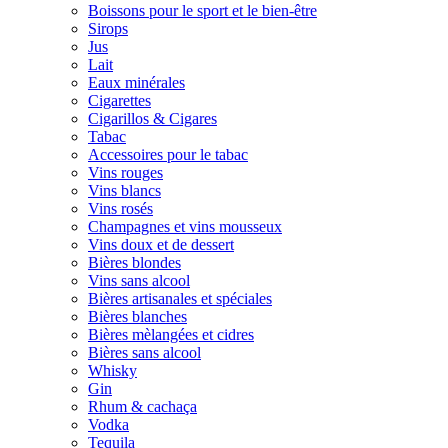
Boissons pour le sport et le bien-être
Sirops
Jus
Lait
Eaux minérales
Cigarettes
Cigarillos & Cigares
Tabac
Accessoires pour le tabac
Vins rouges
Vins blancs
Vins rosés
Champagnes et vins mousseux
Vins doux et de dessert
Bières blondes
Vins sans alcool
Bières artisanales et spéciales
Bières blanches
Bières mèlangées et cidres
Bières sans alcool
Whisky
Gin
Rhum & cachaça
Vodka
Tequila