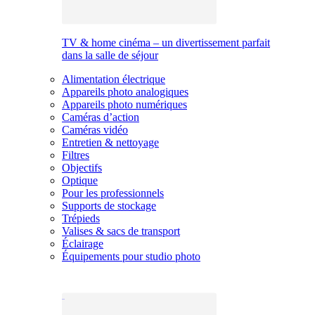
TV & home cinéma – un divertissement parfait
dans la salle de séjour
Alimentation électrique
Appareils photo analogiques
Appareils photo numériques
Caméras d’action
Caméras vidéo
Entretien & nettoyage
Filtres
Objectifs
Optique
Pour les professionnels
Supports de stockage
Trépieds
Valises & sacs de transport
Éclairage
Équipements pour studio photo