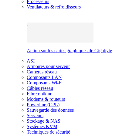
Processeurs
Ventilateurs & refroidisseurs
Action sur les cartes graphiques de Gigabyte
ASI
Armoires pour serveur
Caméras réseau
Composants LAN
Composants Wi-Fi
Câbles réseau
Fibre optique
Modems & routeurs
Powerline (CPL)
Sauvegarde des données
Serveurs
Stockage & NAS
Systèmes KVM
Techniques de sécurité