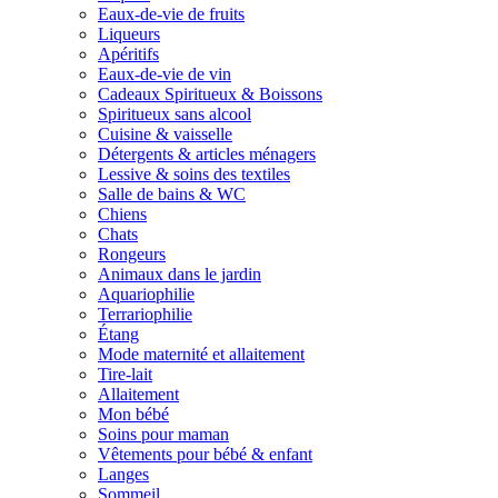
Eaux-de-vie de fruits
Liqueurs
Apéritifs
Eaux-de-vie de vin
Cadeaux Spiritueux & Boissons
Spiritueux sans alcool
Cuisine & vaisselle
Détergents & articles ménagers
Lessive & soins des textiles
Salle de bains & WC
Chiens
Chats
Rongeurs
Animaux dans le jardin
Aquariophilie
Terrariophilie
Étang
Mode maternité et allaitement
Tire-lait
Allaitement
Mon bébé
Soins pour maman
Vêtements pour bébé & enfant
Langes
Sommeil