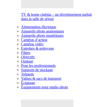
TV & home cinéma – un divertissement parfait
dans la salle de séjour
Alimentation électrique
Appareils photo analogiques
Appareils photo numériques
Caméras d’action
Caméras vidéo
Entretien & nettoyage
Filtres
Objectifs
Optique
Pour les professionnels
Supports de stockage
Trépieds
Valises & sacs de transport
Éclairage
Équipements pour studio photo