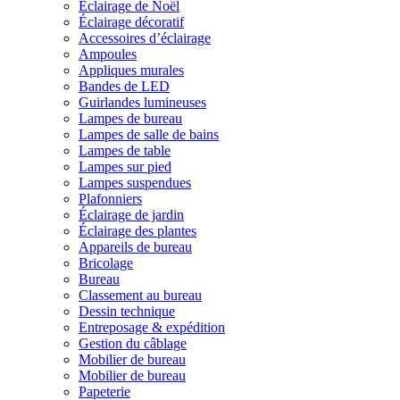
Éclairage de Noël
Éclairage décoratif
Accessoires d’éclairage
Ampoules
Appliques murales
Bandes de LED
Guirlandes lumineuses
Lampes de bureau
Lampes de salle de bains
Lampes de table
Lampes sur pied
Lampes suspendues
Plafonniers
Éclairage de jardin
Éclairage des plantes
Appareils de bureau
Bricolage
Bureau
Classement au bureau
Dessin technique
Entreposage & expédition
Gestion du câblage
Mobilier de bureau
Mobilier de bureau
Papeterie