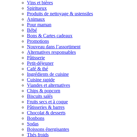
Vins et bières
Spiritueux
Produits de nettoyage & ustensiles
Animaux
Pour maman
Bébé
Bons & Cartes cadeaux
Promotions
Nouveau dans l’assortiment
Alternatives responsables
Pâtisserie
Petit-déjeuner
Café & thé
Ingrédients de cuisine
Cuisine rapide
Viandes et alternatives
Chips & popcorn
Biscuits salés
Fruits secs et à coque
Pâtisseries & barres
Chocolat & desserts
Bonbons
Sodas
Boissons énergisantes
Thés froids