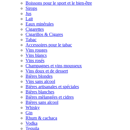
Boissons pour le sport et le bien-être
Sirops
Jus
Lait
Eaux minérales
Cigarettes
Cigarillos & Cigares
Tabac
Accessoires pour le tabac
Vins rouges
Vins blancs
Vins rosés
Champagnes et vins mousseux
Vins doux et de dessert
Bières blondes
Vins sans alcool
Bières artisanales et spéciales
Bières blanches
Bières mèlangées et cidres
Bières sans alcool
Whisky
Gin
Rhum & cachaça
Vodka
Tequila