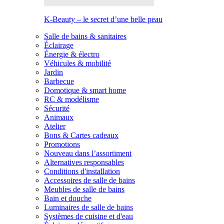
K-Beauty – le secret d’une belle peau
Salle de bains & sanitaires
Éclairage
Énergie & électro
Véhicules & mobilité
Jardin
Barbecue
Domotique & smart home
RC & modélisme
Sécurité
Animaux
Atelier
Bons & Cartes cadeaux
Promotions
Nouveau dans l’assortiment
Alternatives responsables
Conditions d'installation
Accessoires de salle de bains
Meubles de salle de bains
Bain et douche
Luminaires de salle de bains
Systèmes de cuisine et d'eau