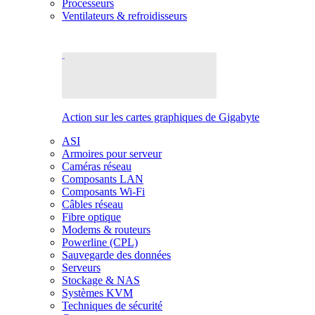
Processeurs
Ventilateurs & refroidisseurs
Action sur les cartes graphiques de Gigabyte
ASI
Armoires pour serveur
Caméras réseau
Composants LAN
Composants Wi-Fi
Câbles réseau
Fibre optique
Modems & routeurs
Powerline (CPL)
Sauvegarde des données
Serveurs
Stockage & NAS
Systèmes KVM
Techniques de sécurité