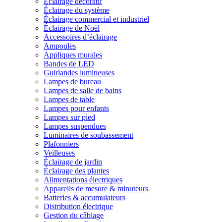
Éclairage décoratif
Éclairage du système
Éclairage commercial et industriel
Éclairage de Noël
Accessoires d’éclairage
Ampoules
Appliques murales
Bandes de LED
Guirlandes lumineuses
Lampes de bureau
Lampes de salle de bains
Lampes de table
Lampes pour enfants
Lampes sur pied
Lampes suspendues
Luminaires de soubassement
Plafonniers
Veilleuses
Éclairage de jardin
Éclairage des plantes
Alimentations électriques
Appareils de mesure & minuteurs
Batteries & accumulateurs
Distribution électrique
Gestion du câblage