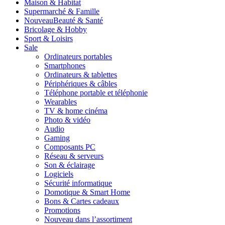
Maison & Habitat
Supermarché & Famille
Nouveau
Beauté & Santé
Bricolage & Hobby
Sport & Loisirs
Sale
Ordinateurs portables
Smartphones
Ordinateurs & tablettes
Périphériques & câbles
Téléphone portable et téléphonie
Wearables
TV & home cinéma
Photo & vidéo
Audio
Gaming
Composants PC
Réseau & serveurs
Son & éclairage
Logiciels
Sécurité informatique
Domotique & Smart Home
Bons & Cartes cadeaux
Promotions
Nouveau dans l’assortiment