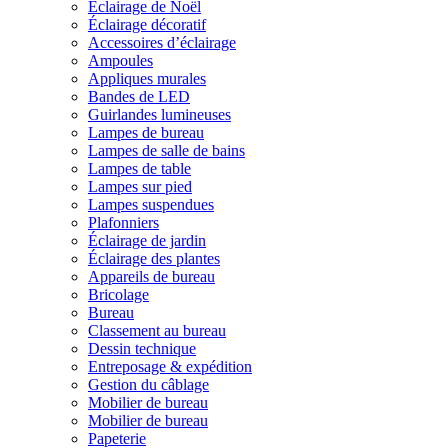
Éclairage de Noël
Éclairage décoratif
Accessoires d’éclairage
Ampoules
Appliques murales
Bandes de LED
Guirlandes lumineuses
Lampes de bureau
Lampes de salle de bains
Lampes de table
Lampes sur pied
Lampes suspendues
Plafonniers
Éclairage de jardin
Éclairage des plantes
Appareils de bureau
Bricolage
Bureau
Classement au bureau
Dessin technique
Entreposage & expédition
Gestion du câblage
Mobilier de bureau
Mobilier de bureau
Papeterie