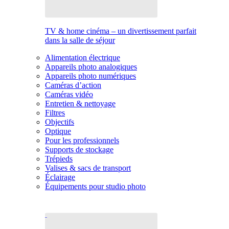
TV & home cinéma – un divertissement parfait
dans la salle de séjour
Alimentation électrique
Appareils photo analogiques
Appareils photo numériques
Caméras d’action
Caméras vidéo
Entretien & nettoyage
Filtres
Objectifs
Optique
Pour les professionnels
Supports de stockage
Trépieds
Valises & sacs de transport
Éclairage
Équipements pour studio photo