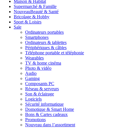
Maison & Habitat
Supermarché & Famille
Nouveau
Beauté & Santé
Bricolage & Hobby
Sport & Loisirs
Sale
Ordinateurs portables
Smartphones
Ordinateurs & tablettes
Périphériques & câbles
Téléphone portable et téléphonie
Wearables
TV & home cinéma
Photo & vidéo
Audio
Gaming
Composants PC
Réseau & serveurs
Son & éclairage
Logiciels
Sécurité informatique
Domotique & Smart Home
Bons & Cartes cadeaux
Promotions
Nouveau dans l’assortiment