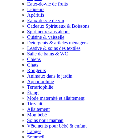
Eaux-de-vie de fruits
Liqueurs
Apéritifs
Eaux-de-vie de vin
Cadeaux Spiritueux & Boissons
Spiritueux sans alcool
Cuisine & vaisselle
Détergents & articles ménagers
Lessive & soins des textiles
Salle de bains & WC
Chiens
Chats
Rongeurs
Animaux dans le jardin
Aquariophilie
Terrariophilie
Étang
Mode maternité et allaitement
Tire-lait
Allaitement
Mon bébé
Soins pour maman
Vêtements pour bébé & enfant
Langes
Sommeil