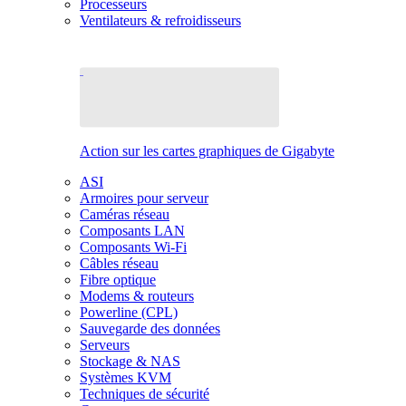
Processeurs
Ventilateurs & refroidisseurs
Action sur les cartes graphiques de Gigabyte
ASI
Armoires pour serveur
Caméras réseau
Composants LAN
Composants Wi-Fi
Câbles réseau
Fibre optique
Modems & routeurs
Powerline (CPL)
Sauvegarde des données
Serveurs
Stockage & NAS
Systèmes KVM
Techniques de sécurité