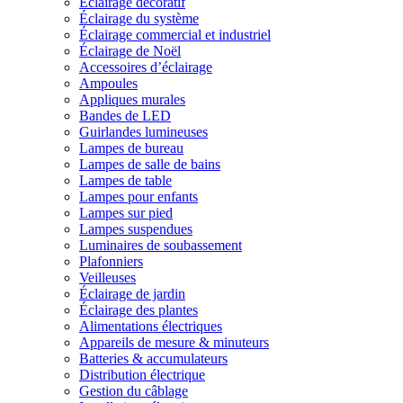
Éclairage décoratif
Éclairage du système
Éclairage commercial et industriel
Éclairage de Noël
Accessoires d’éclairage
Ampoules
Appliques murales
Bandes de LED
Guirlandes lumineuses
Lampes de bureau
Lampes de salle de bains
Lampes de table
Lampes pour enfants
Lampes sur pied
Lampes suspendues
Luminaires de soubassement
Plafonniers
Veilleuses
Éclairage de jardin
Éclairage des plantes
Alimentations électriques
Appareils de mesure & minuteurs
Batteries & accumulateurs
Distribution électrique
Gestion du câblage