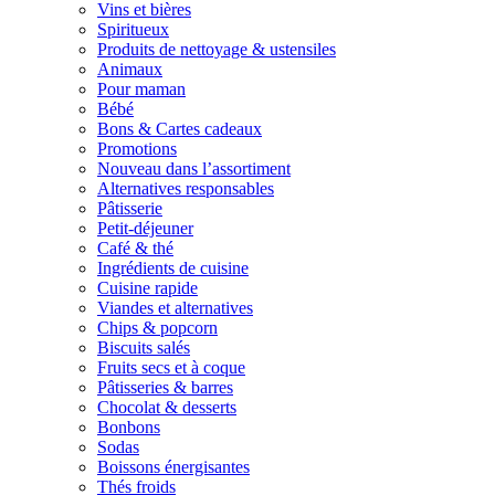
Vins et bières
Spiritueux
Produits de nettoyage & ustensiles
Animaux
Pour maman
Bébé
Bons & Cartes cadeaux
Promotions
Nouveau dans l’assortiment
Alternatives responsables
Pâtisserie
Petit-déjeuner
Café & thé
Ingrédients de cuisine
Cuisine rapide
Viandes et alternatives
Chips & popcorn
Biscuits salés
Fruits secs et à coque
Pâtisseries & barres
Chocolat & desserts
Bonbons
Sodas
Boissons énergisantes
Thés froids