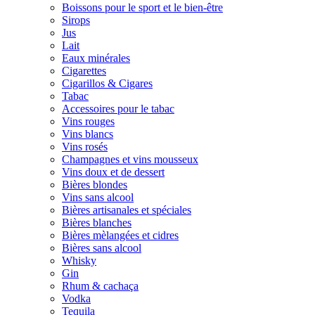
Boissons pour le sport et le bien-être
Sirops
Jus
Lait
Eaux minérales
Cigarettes
Cigarillos & Cigares
Tabac
Accessoires pour le tabac
Vins rouges
Vins blancs
Vins rosés
Champagnes et vins mousseux
Vins doux et de dessert
Bières blondes
Vins sans alcool
Bières artisanales et spéciales
Bières blanches
Bières mèlangées et cidres
Bières sans alcool
Whisky
Gin
Rhum & cachaça
Vodka
Tequila