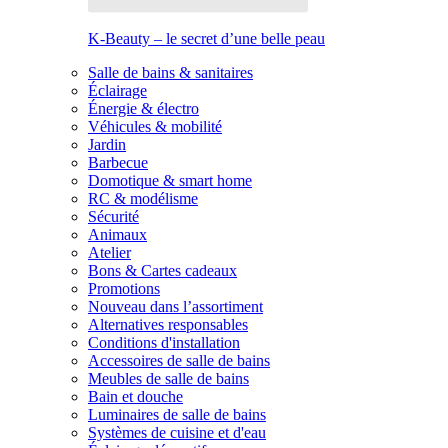
K-Beauty – le secret d’une belle peau
Salle de bains & sanitaires
Éclairage
Énergie & électro
Véhicules & mobilité
Jardin
Barbecue
Domotique & smart home
RC & modélisme
Sécurité
Animaux
Atelier
Bons & Cartes cadeaux
Promotions
Nouveau dans l’assortiment
Alternatives responsables
Conditions d'installation
Accessoires de salle de bains
Meubles de salle de bains
Bain et douche
Luminaires de salle de bains
Systèmes de cuisine et d'eau