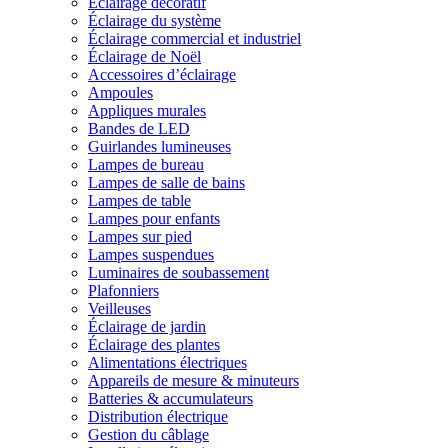
Éclairage décoratif
Éclairage du système
Éclairage commercial et industriel
Éclairage de Noël
Accessoires d’éclairage
Ampoules
Appliques murales
Bandes de LED
Guirlandes lumineuses
Lampes de bureau
Lampes de salle de bains
Lampes de table
Lampes pour enfants
Lampes sur pied
Lampes suspendues
Luminaires de soubassement
Plafonniers
Veilleuses
Éclairage de jardin
Éclairage des plantes
Alimentations électriques
Appareils de mesure & minuteurs
Batteries & accumulateurs
Distribution électrique
Gestion du câblage