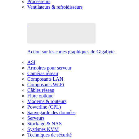
Processeurs
Ventilateurs & refroidisseurs
Action sur les cartes graphiques de Gigabyte
ASI
Armoires pour serveur
Caméras réseau
Composants LAN
Composants Wi-Fi
Câbles réseau
Fibre optique
Modems & routeurs
Powerline (CPL)
Sauvegarde des données
Serveurs
Stockage & NAS
Systèmes KVM
Techniques de sécurité