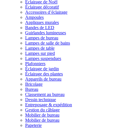
Éclairage de Noël
Éclairage décoratif
Accessoires d’éclairage
Ampoules
Appliques murales
Bandes de LED
Guirlandes lumineuses
Lampes de bureau
Lampes de salle de bains
Lampes de table
Lampes sur pied
Lampes suspendues
Plafonniers
Éclairage de jardin
Éclairage des plantes
Appareils de bureau
Bricolage
Bureau
Classement au bureau
Dessin technique
Entreposage & expédition
Gestion du câblage
Mobilier de bureau
Mobilier de bureau
Papeterie