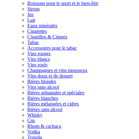
Boissons pour le sport et le bien-être
Sirops
Jus
Lait
Eaux minérales
Cigarettes
Cigarillos & Cigares
Tabac
Accessoires pour le tabac
Vins rouges
Vins blancs
Vins rosés
Champagnes et vins mousseux
Vins doux et de dessert
Bières blondes
Vins sans alcool
Bières artisanales et spéciales
Bières blanches
Bières mèlangées et cidres
Bières sans alcool
Whisky
Gin
Rhum & cachaça
Vodka
Tequila