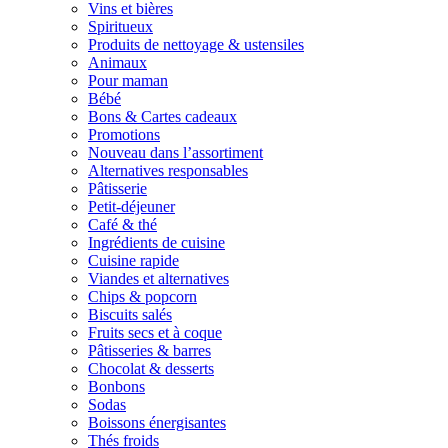
Vins et bières
Spiritueux
Produits de nettoyage & ustensiles
Animaux
Pour maman
Bébé
Bons & Cartes cadeaux
Promotions
Nouveau dans l’assortiment
Alternatives responsables
Pâtisserie
Petit-déjeuner
Café & thé
Ingrédients de cuisine
Cuisine rapide
Viandes et alternatives
Chips & popcorn
Biscuits salés
Fruits secs et à coque
Pâtisseries & barres
Chocolat & desserts
Bonbons
Sodas
Boissons énergisantes
Thés froids