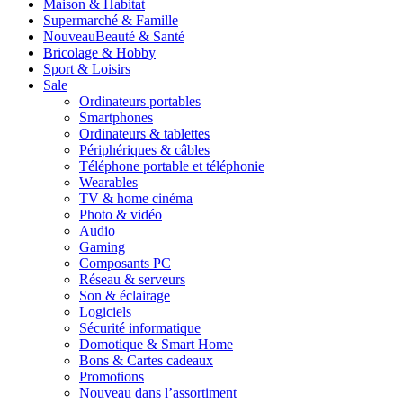
Maison & Habitat
Supermarché & Famille
Nouveau
Beauté & Santé
Bricolage & Hobby
Sport & Loisirs
Sale
Ordinateurs portables
Smartphones
Ordinateurs & tablettes
Périphériques & câbles
Téléphone portable et téléphonie
Wearables
TV & home cinéma
Photo & vidéo
Audio
Gaming
Composants PC
Réseau & serveurs
Son & éclairage
Logiciels
Sécurité informatique
Domotique & Smart Home
Bons & Cartes cadeaux
Promotions
Nouveau dans l’assortiment