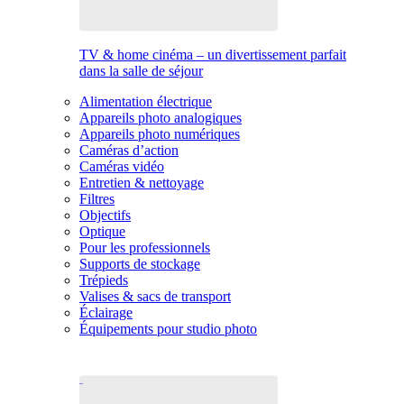
TV & home cinéma – un divertissement parfait
dans la salle de séjour
Alimentation électrique
Appareils photo analogiques
Appareils photo numériques
Caméras d’action
Caméras vidéo
Entretien & nettoyage
Filtres
Objectifs
Optique
Pour les professionnels
Supports de stockage
Trépieds
Valises & sacs de transport
Éclairage
Équipements pour studio photo