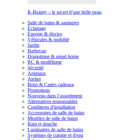
K-Beauty – le secret d’une belle peau
Salle de bains & sanitaires
Éclairage
Énergie & électro
Véhicules & mobilité
Jardin
Barbecue
Domotique & smart home
RC & modélisme
Sécurité
Animaux
Atelier
Bons & Cartes cadeaux
Promotions
Nouveau dans l’assortiment
Alternatives responsables
Conditions d'installation
Accessoires de salle de bains
Meubles de salle de bains
Bain et douche
Luminaires de salle de bains
Systèmes de cuisine et d'eau