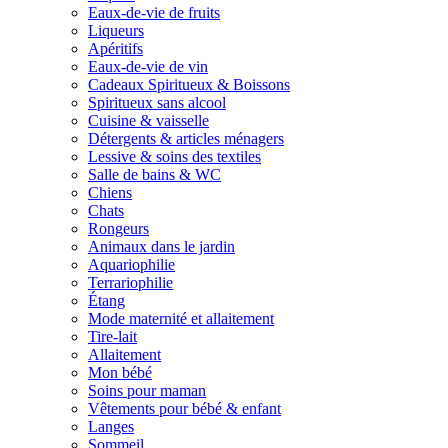
Eaux-de-vie de fruits
Liqueurs
Apéritifs
Eaux-de-vie de vin
Cadeaux Spiritueux & Boissons
Spiritueux sans alcool
Cuisine & vaisselle
Détergents & articles ménagers
Lessive & soins des textiles
Salle de bains & WC
Chiens
Chats
Rongeurs
Animaux dans le jardin
Aquariophilie
Terrariophilie
Étang
Mode maternité et allaitement
Tire-lait
Allaitement
Mon bébé
Soins pour maman
Vêtements pour bébé & enfant
Langes
Sommeil