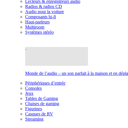
Lecteurs & enregistreurs audio
Radios & radios CD
Audio pour la voiture
Composants hi-fi
Haut-parleurs
Multiroom
Systèmes stéréo
Monde de l’audio – un son parfait à la maison et en dép
Périphériques d’entrée
Consoles
Jeux
Tables de Gaming
Chaises de gaming
Figurines
Casques de RV
Streaming