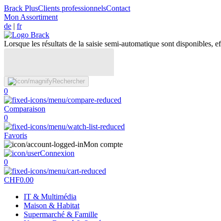
Brack Plus
Clients professionnels
Contact
Mon Assortiment
de
|
fr
Lorsque les résultats de la saisie semi-automatique sont disponibles, eff
Rechercher
0
Comparaison
0
Favoris
Mon compte
Connexion
0
CHF
0.00
IT & Multimédia
Maison & Habitat
Supermarché & Famille