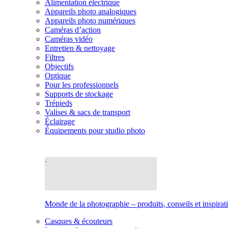
Alimentation électrique
Appareils photo analogiques
Appareils photo numériques
Caméras d’action
Caméras vidéo
Entretien & nettoyage
Filtres
Objectifs
Optique
Pour les professionnels
Supports de stockage
Trépieds
Valises & sacs de transport
Éclairage
Équipements pour studio photo
Monde de la photographie – produits, conseils et inspirat
Casques & écouteurs