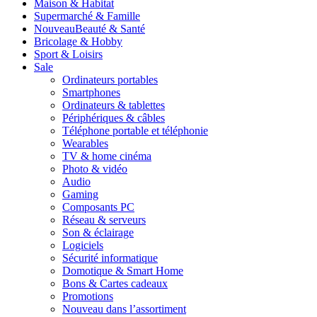
Maison & Habitat
Supermarché & Famille
Nouveau
Beauté & Santé
Bricolage & Hobby
Sport & Loisirs
Sale
Ordinateurs portables
Smartphones
Ordinateurs & tablettes
Périphériques & câbles
Téléphone portable et téléphonie
Wearables
TV & home cinéma
Photo & vidéo
Audio
Gaming
Composants PC
Réseau & serveurs
Son & éclairage
Logiciels
Sécurité informatique
Domotique & Smart Home
Bons & Cartes cadeaux
Promotions
Nouveau dans l’assortiment