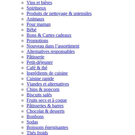
Vins et bières
Spiritueux
Produits de nettoyage & ustensiles
Animaux
Pour maman
Bébé
Bons & Cartes cadeaux
Promotions
Nouveau dans l’assortiment
Alternatives responsables
Pâtisserie
Petit-déjeuner
Café & thé
Ingrédients de cuisine
Cuisine rapide
Viandes et alternatives
Chips & popcorn
Biscuits salés
Fruits secs et à coque
Pâtisseries & barres
Chocolat & desserts
Bonbons
Sodas
Boissons énergisantes
Thés froids