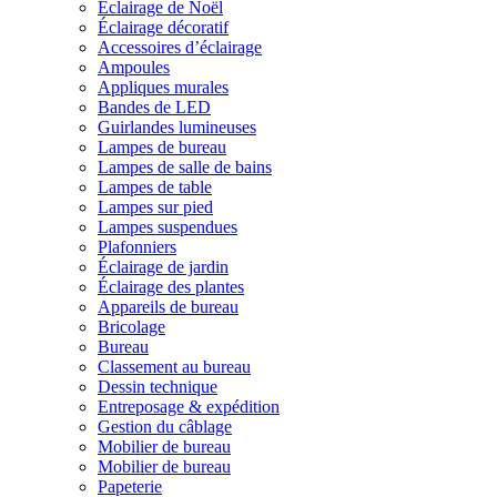
Éclairage de Noël
Éclairage décoratif
Accessoires d’éclairage
Ampoules
Appliques murales
Bandes de LED
Guirlandes lumineuses
Lampes de bureau
Lampes de salle de bains
Lampes de table
Lampes sur pied
Lampes suspendues
Plafonniers
Éclairage de jardin
Éclairage des plantes
Appareils de bureau
Bricolage
Bureau
Classement au bureau
Dessin technique
Entreposage & expédition
Gestion du câblage
Mobilier de bureau
Mobilier de bureau
Papeterie