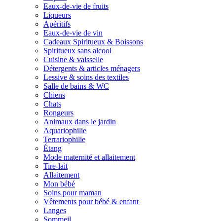
Eaux-de-vie de fruits
Liqueurs
Apéritifs
Eaux-de-vie de vin
Cadeaux Spiritueux & Boissons
Spiritueux sans alcool
Cuisine & vaisselle
Détergents & articles ménagers
Lessive & soins des textiles
Salle de bains & WC
Chiens
Chats
Rongeurs
Animaux dans le jardin
Aquariophilie
Terrariophilie
Étang
Mode maternité et allaitement
Tire-lait
Allaitement
Mon bébé
Soins pour maman
Vêtements pour bébé & enfant
Langes
Sommeil