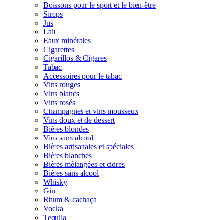
Boissons pour le sport et le bien-être
Sirops
Jus
Lait
Eaux minérales
Cigarettes
Cigarillos & Cigares
Tabac
Accessoires pour le tabac
Vins rouges
Vins blancs
Vins rosés
Champagnes et vins mousseux
Vins doux et de dessert
Bières blondes
Vins sans alcool
Bières artisanales et spéciales
Bières blanches
Bières mèlangées et cidres
Bières sans alcool
Whisky
Gin
Rhum & cachaça
Vodka
Tequila