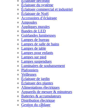
Éclairage décoratif
Éclairage du système
Éclairage commercial et industriel
Éclairage de Noël
Accessoires d’éclairage
Ampoules
Appliques murales
Bandes de LED
Guirlandes lumineuses
Lampes de bureau
Lampes de salle de bains
Lampes de table
Lampes pour enfants
Lampes sur pied
Lampes suspendues
Luminaires de soubassement
Plafonniers
Veilleuses
Éclairage de jardin
Éclairage des plantes
Alimentations électriques
Appareils de mesure & minuteurs
Batteries & accumulateurs
Distribution électrique
Gestion du câblage