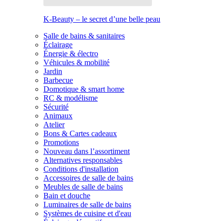
K-Beauty – le secret d’une belle peau
Salle de bains & sanitaires
Éclairage
Énergie & électro
Véhicules & mobilité
Jardin
Barbecue
Domotique & smart home
RC & modélisme
Sécurité
Animaux
Atelier
Bons & Cartes cadeaux
Promotions
Nouveau dans l’assortiment
Alternatives responsables
Conditions d'installation
Accessoires de salle de bains
Meubles de salle de bains
Bain et douche
Luminaires de salle de bains
Systèmes de cuisine et d'eau