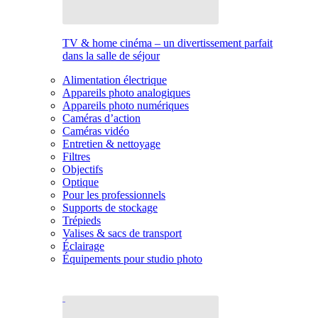
TV & home cinéma – un divertissement parfait
dans la salle de séjour
Alimentation électrique
Appareils photo analogiques
Appareils photo numériques
Caméras d’action
Caméras vidéo
Entretien & nettoyage
Filtres
Objectifs
Optique
Pour les professionnels
Supports de stockage
Trépieds
Valises & sacs de transport
Éclairage
Équipements pour studio photo