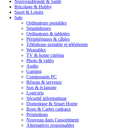
Nouveau
Beauté & Santé
Bricolage & Hobby
Sport & Loisirs
Sale
Ordinateurs portables
Smartphones
Ordinateurs & tablettes
Périphériques & câbles
Téléphone portable et téléphonie
Wearables
TV & home cinéma
Photo & vidéo
Audio
Gaming
Composants PC
Réseau & serveurs
Son & éclairage
Logiciels
Sécurité informatique
Domotique & Smart Home
Bons & Cartes cadeaux
Promotions
Nouveau dans l’assortiment
Alternatives responsables