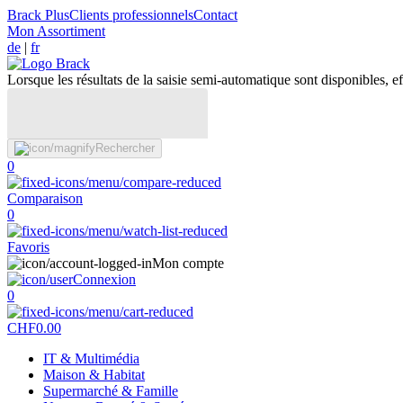
Brack Plus
Clients professionnels
Contact
Mon Assortiment
de
|
fr
Lorsque les résultats de la saisie semi-automatique sont disponibles, eff
Rechercher
0
Comparaison
0
Favoris
Mon compte
Connexion
0
CHF
0.00
IT & Multimédia
Maison & Habitat
Supermarché & Famille