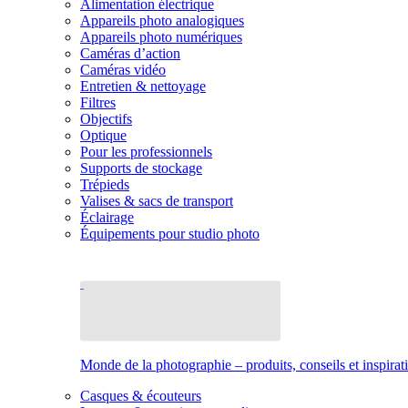
Alimentation électrique
Appareils photo analogiques
Appareils photo numériques
Caméras d’action
Caméras vidéo
Entretien & nettoyage
Filtres
Objectifs
Optique
Pour les professionnels
Supports de stockage
Trépieds
Valises & sacs de transport
Éclairage
Équipements pour studio photo
Monde de la photographie – produits, conseils et inspirat
Casques & écouteurs