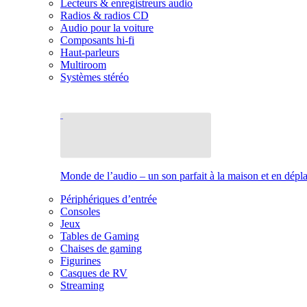
Lecteurs & enregistreurs audio
Radios & radios CD
Audio pour la voiture
Composants hi-fi
Haut-parleurs
Multiroom
Systèmes stéréo
Monde de l’audio – un son parfait à la maison et en dép
Périphériques d’entrée
Consoles
Jeux
Tables de Gaming
Chaises de gaming
Figurines
Casques de RV
Streaming