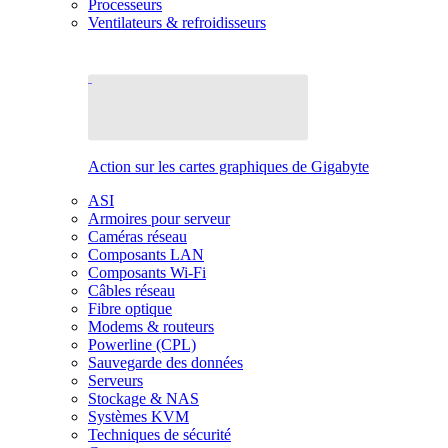
Processeurs
Ventilateurs & refroidisseurs
Action sur les cartes graphiques de Gigabyte
ASI
Armoires pour serveur
Caméras réseau
Composants LAN
Composants Wi-Fi
Câbles réseau
Fibre optique
Modems & routeurs
Powerline (CPL)
Sauvegarde des données
Serveurs
Stockage & NAS
Systèmes KVM
Techniques de sécurité