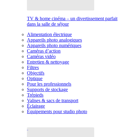
TV & home cinéma – un divertissement parfait
dans la salle de séjour
Alimentation électrique
Appareils photo analogiques
Appareils photo numériques
Caméras d’action
Caméras vidéo
Entretien & nettoyage
Filtres
Objectifs
Optique
Pour les professionnels
Supports de stockage
Trépieds
Valises & sacs de transport
Éclairage
Équipements pour studio photo