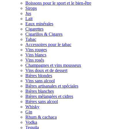
Boissons pour le sport et le bien-être
Sirops
Jus
Lait
Eaux minérales
Cigarettes
Cigarillos & Cigares
Tabac
Accessoires pour le tabac
Vins rouges
Vins blancs
Vins rosés
Champagnes et vins mousseux
Vins doux et de dessert
Bières blondes
Vins sans alcool
Bières artisanales et spéciales
Bières blanches
Bières mèlangées et cidres
Bières sans alcool
Whisky
Gin
Rhum & cachaça
Vodka
Tequila