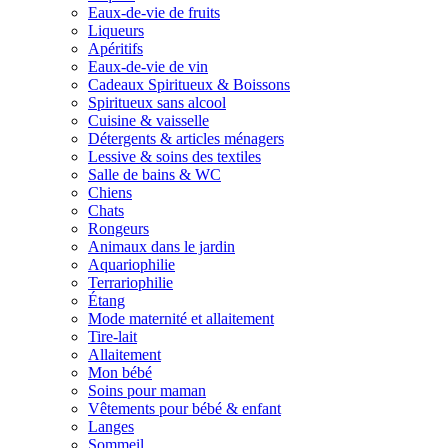
Eaux-de-vie de fruits
Liqueurs
Apéritifs
Eaux-de-vie de vin
Cadeaux Spiritueux & Boissons
Spiritueux sans alcool
Cuisine & vaisselle
Détergents & articles ménagers
Lessive & soins des textiles
Salle de bains & WC
Chiens
Chats
Rongeurs
Animaux dans le jardin
Aquariophilie
Terrariophilie
Étang
Mode maternité et allaitement
Tire-lait
Allaitement
Mon bébé
Soins pour maman
Vêtements pour bébé & enfant
Langes
Sommeil