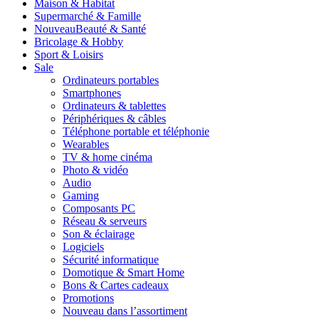
Maison & Habitat
Supermarché & Famille
Nouveau
Beauté & Santé
Bricolage & Hobby
Sport & Loisirs
Sale
Ordinateurs portables
Smartphones
Ordinateurs & tablettes
Périphériques & câbles
Téléphone portable et téléphonie
Wearables
TV & home cinéma
Photo & vidéo
Audio
Gaming
Composants PC
Réseau & serveurs
Son & éclairage
Logiciels
Sécurité informatique
Domotique & Smart Home
Bons & Cartes cadeaux
Promotions
Nouveau dans l’assortiment