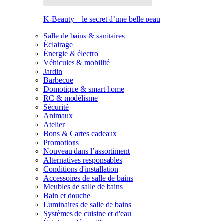
K-Beauty – le secret d’une belle peau
Salle de bains & sanitaires
Éclairage
Énergie & électro
Véhicules & mobilité
Jardin
Barbecue
Domotique & smart home
RC & modélisme
Sécurité
Animaux
Atelier
Bons & Cartes cadeaux
Promotions
Nouveau dans l’assortiment
Alternatives responsables
Conditions d'installation
Accessoires de salle de bains
Meubles de salle de bains
Bain et douche
Luminaires de salle de bains
Systèmes de cuisine et d'eau