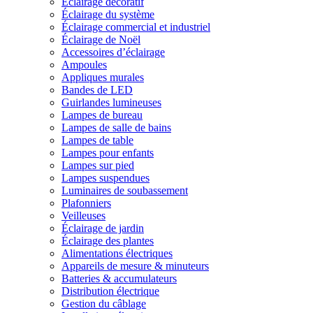
Éclairage décoratif
Éclairage du système
Éclairage commercial et industriel
Éclairage de Noël
Accessoires d’éclairage
Ampoules
Appliques murales
Bandes de LED
Guirlandes lumineuses
Lampes de bureau
Lampes de salle de bains
Lampes de table
Lampes pour enfants
Lampes sur pied
Lampes suspendues
Luminaires de soubassement
Plafonniers
Veilleuses
Éclairage de jardin
Éclairage des plantes
Alimentations électriques
Appareils de mesure & minuteurs
Batteries & accumulateurs
Distribution électrique
Gestion du câblage