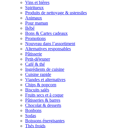
Vins et bières
Spiritueux
Produits de nettoyage & ustensiles
Animaux
Pour maman
Bébé
Bons & Cartes cadeaux
Promotions
Nouveau dans l’assortiment
Alternatives responsables
Pâtisserie
Petit-déjeuner
Café & thé
Ingrédients de cuisine
Cuisine rapide
Viandes et alternatives
Chips & popcorn
Biscuits salés
Fruits secs et à coque
Pâtisseries & barres
Chocolat & desserts
Bonbons
Sodas
Boissons énergisantes
Thés froids