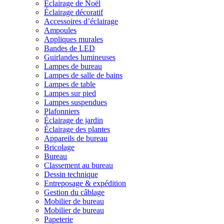
Éclairage de Noël
Éclairage décoratif
Accessoires d’éclairage
Ampoules
Appliques murales
Bandes de LED
Guirlandes lumineuses
Lampes de bureau
Lampes de salle de bains
Lampes de table
Lampes sur pied
Lampes suspendues
Plafonniers
Éclairage de jardin
Éclairage des plantes
Appareils de bureau
Bricolage
Bureau
Classement au bureau
Dessin technique
Entreposage & expédition
Gestion du câblage
Mobilier de bureau
Mobilier de bureau
Papeterie