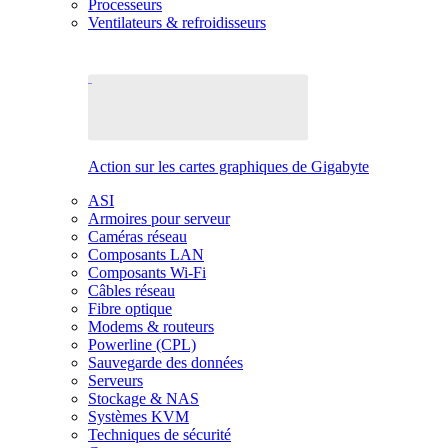
Processeurs
Ventilateurs & refroidisseurs
Action sur les cartes graphiques de Gigabyte
ASI
Armoires pour serveur
Caméras réseau
Composants LAN
Composants Wi-Fi
Câbles réseau
Fibre optique
Modems & routeurs
Powerline (CPL)
Sauvegarde des données
Serveurs
Stockage & NAS
Systèmes KVM
Techniques de sécurité