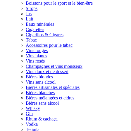
Boissons pour le sport et le bien-être
Sirops
Jus
Lait
Eaux minérales
Cigarettes
Cigarillos & Cigares
Tabac
Accessoires pour le tabac
Vins rouges
Vins blancs
Vins rosés
Champagnes et vins mousseux
Vins doux et de dessert
Bières blondes
Vins sans alcool
Bières artisanales et spéciales
Bières blanches
Bières mèlangées et cidres
Bières sans alcool
Whisky
Gin
Rhum & cachaça
Vodka
Tequila