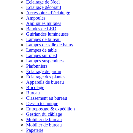
Éclairage de Noël
Éclairage décoratif
Accessoires d’éclairage
Ampoules
Appliques murales
Bandes de LED
Guirlandes lumineuses
Lampes de bureau
Lampes de salle de bains
Lampes de table
Lampes sur pied
Lampes suspendues
Plafonniers
Éclairage de jardin
Éclairage des plantes
Appareils de bureau
Bricolage
Bureau
Classement au bureau
Dessin technique
Entreposage & expédition
Gestion du câblage
Mobilier de bureau
Mobilier de bureau
Papeterie