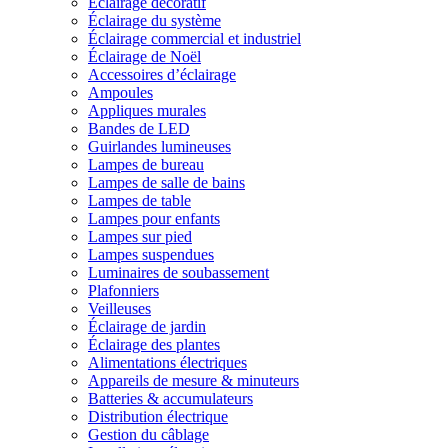
Éclairage décoratif
Éclairage du système
Éclairage commercial et industriel
Éclairage de Noël
Accessoires d’éclairage
Ampoules
Appliques murales
Bandes de LED
Guirlandes lumineuses
Lampes de bureau
Lampes de salle de bains
Lampes de table
Lampes pour enfants
Lampes sur pied
Lampes suspendues
Luminaires de soubassement
Plafonniers
Veilleuses
Éclairage de jardin
Éclairage des plantes
Alimentations électriques
Appareils de mesure & minuteurs
Batteries & accumulateurs
Distribution électrique
Gestion du câblage