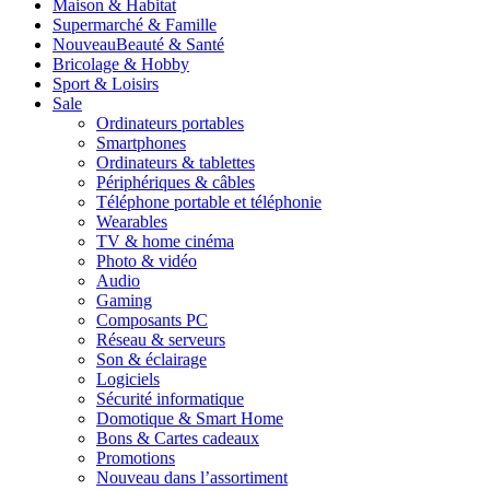
Maison & Habitat
Supermarché & Famille
Nouveau
Beauté & Santé
Bricolage & Hobby
Sport & Loisirs
Sale
Ordinateurs portables
Smartphones
Ordinateurs & tablettes
Périphériques & câbles
Téléphone portable et téléphonie
Wearables
TV & home cinéma
Photo & vidéo
Audio
Gaming
Composants PC
Réseau & serveurs
Son & éclairage
Logiciels
Sécurité informatique
Domotique & Smart Home
Bons & Cartes cadeaux
Promotions
Nouveau dans l’assortiment