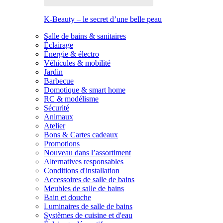
K-Beauty – le secret d’une belle peau
Salle de bains & sanitaires
Éclairage
Énergie & électro
Véhicules & mobilité
Jardin
Barbecue
Domotique & smart home
RC & modélisme
Sécurité
Animaux
Atelier
Bons & Cartes cadeaux
Promotions
Nouveau dans l’assortiment
Alternatives responsables
Conditions d'installation
Accessoires de salle de bains
Meubles de salle de bains
Bain et douche
Luminaires de salle de bains
Systèmes de cuisine et d'eau