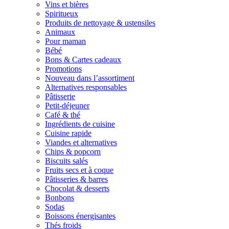
Vins et bières
Spiritueux
Produits de nettoyage & ustensiles
Animaux
Pour maman
Bébé
Bons & Cartes cadeaux
Promotions
Nouveau dans l’assortiment
Alternatives responsables
Pâtisserie
Petit-déjeuner
Café & thé
Ingrédients de cuisine
Cuisine rapide
Viandes et alternatives
Chips & popcorn
Biscuits salés
Fruits secs et à coque
Pâtisseries & barres
Chocolat & desserts
Bonbons
Sodas
Boissons énergisantes
Thés froids