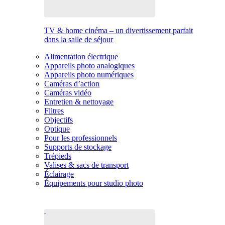
TV & home cinéma – un divertissement parfait
dans la salle de séjour
Alimentation électrique
Appareils photo analogiques
Appareils photo numériques
Caméras d’action
Caméras vidéo
Entretien & nettoyage
Filtres
Objectifs
Optique
Pour les professionnels
Supports de stockage
Trépieds
Valises & sacs de transport
Éclairage
Équipements pour studio photo