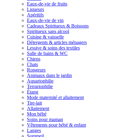
Eaux-de-vie de fruits
Liqueurs
Apéritifs
Eaux-de-vie de vin
Cadeaux Spiritueux & Boissons
Spiritueux sans alcool
Cuisine & vaisselle
Détergents & articles ménagers
Lessive & soins des textiles
Salle de bains & WC
Chiens
Chats
Rongeurs
Animaux dans le jardin
Aquariophilie
Terrariophilie
Étang
Mode maternité et allaitement
Tire-lait
Allaitement
Mon bébé
Soins pour maman
Vêtements pour bébé & enfant
Langes
Sommeil