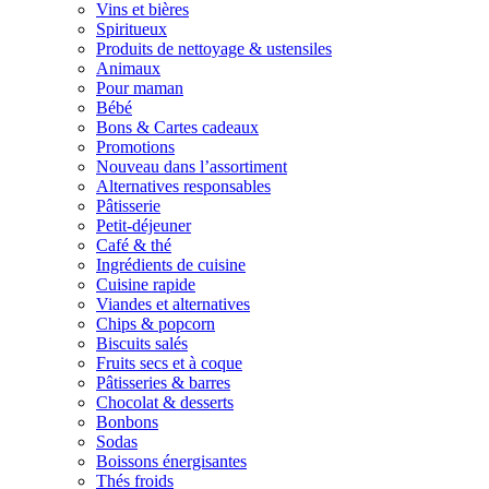
Vins et bières
Spiritueux
Produits de nettoyage & ustensiles
Animaux
Pour maman
Bébé
Bons & Cartes cadeaux
Promotions
Nouveau dans l’assortiment
Alternatives responsables
Pâtisserie
Petit-déjeuner
Café & thé
Ingrédients de cuisine
Cuisine rapide
Viandes et alternatives
Chips & popcorn
Biscuits salés
Fruits secs et à coque
Pâtisseries & barres
Chocolat & desserts
Bonbons
Sodas
Boissons énergisantes
Thés froids