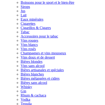
Boissons pour le sport et le bien-être
Sirops
Jus
Lait
Eaux minérales
Cigarettes
Cigarillos & Cigares
Tabac
Accessoires pour le tabac
Vins rouges
Vins blancs
Vins rosés
Champagnes et vins mousseux
Vins doux et de dessert
Bières blondes
Vins sans alcool
Bières artisanales et spéciales
Bières blanches
Bières mèlangées et cidres
Bières sans alcool
Whisky
Gin
Rhum & cachaça
Vodka
Tequila