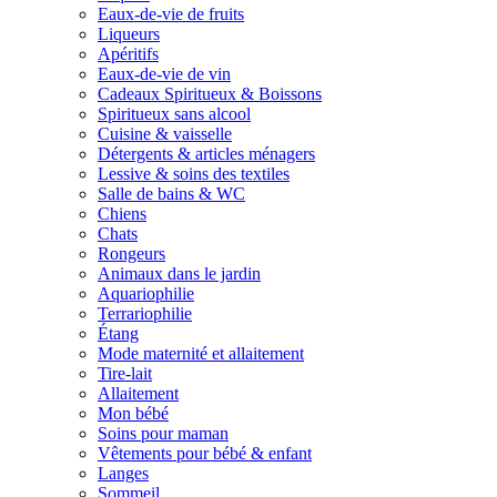
Eaux-de-vie de fruits
Liqueurs
Apéritifs
Eaux-de-vie de vin
Cadeaux Spiritueux & Boissons
Spiritueux sans alcool
Cuisine & vaisselle
Détergents & articles ménagers
Lessive & soins des textiles
Salle de bains & WC
Chiens
Chats
Rongeurs
Animaux dans le jardin
Aquariophilie
Terrariophilie
Étang
Mode maternité et allaitement
Tire-lait
Allaitement
Mon bébé
Soins pour maman
Vêtements pour bébé & enfant
Langes
Sommeil