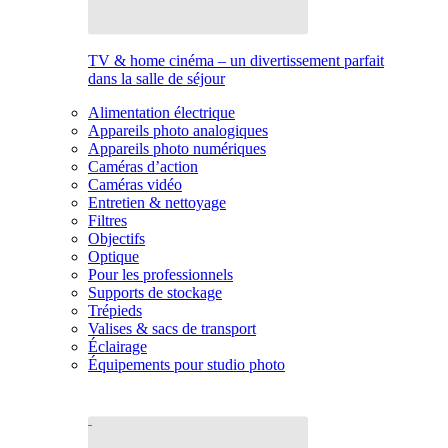
TV & home cinéma – un divertissement parfait
dans la salle de séjour
Alimentation électrique
Appareils photo analogiques
Appareils photo numériques
Caméras d’action
Caméras vidéo
Entretien & nettoyage
Filtres
Objectifs
Optique
Pour les professionnels
Supports de stockage
Trépieds
Valises & sacs de transport
Éclairage
Équipements pour studio photo