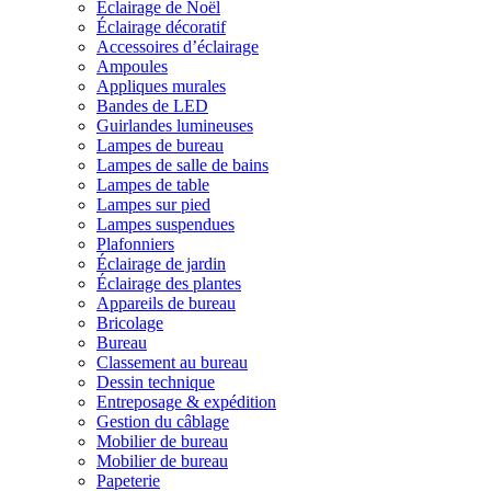
Éclairage de Noël
Éclairage décoratif
Accessoires d’éclairage
Ampoules
Appliques murales
Bandes de LED
Guirlandes lumineuses
Lampes de bureau
Lampes de salle de bains
Lampes de table
Lampes sur pied
Lampes suspendues
Plafonniers
Éclairage de jardin
Éclairage des plantes
Appareils de bureau
Bricolage
Bureau
Classement au bureau
Dessin technique
Entreposage & expédition
Gestion du câblage
Mobilier de bureau
Mobilier de bureau
Papeterie