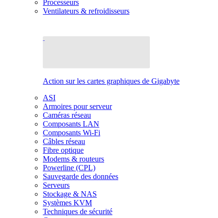
Processeurs
Ventilateurs & refroidisseurs
Action sur les cartes graphiques de Gigabyte
ASI
Armoires pour serveur
Caméras réseau
Composants LAN
Composants Wi-Fi
Câbles réseau
Fibre optique
Modems & routeurs
Powerline (CPL)
Sauvegarde des données
Serveurs
Stockage & NAS
Systèmes KVM
Techniques de sécurité