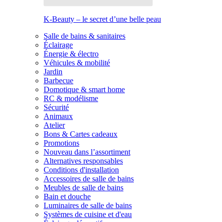
K-Beauty – le secret d’une belle peau
Salle de bains & sanitaires
Éclairage
Énergie & électro
Véhicules & mobilité
Jardin
Barbecue
Domotique & smart home
RC & modélisme
Sécurité
Animaux
Atelier
Bons & Cartes cadeaux
Promotions
Nouveau dans l’assortiment
Alternatives responsables
Conditions d'installation
Accessoires de salle de bains
Meubles de salle de bains
Bain et douche
Luminaires de salle de bains
Systèmes de cuisine et d'eau