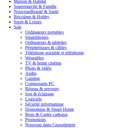
Maison & Habitat
Supermarché & Famille
Nouveau
Beauté & Santé
Bricolage & Hobby
Sport & Loisirs
Sale
Ordinateurs portables
Smartphones
Ordinateurs & tablettes
Périphériques & câbles
Téléphone portable et téléphonie
Wearables
TV & home cinéma
Photo & vidéo
Audio
Gaming
Composants PC
Réseau & serveurs
Son & éclairage
Logiciels
Sécurité informatique
Domotique & Smart Home
Bons & Cartes cadeaux
Promotions
Nouveau dans l’assortiment