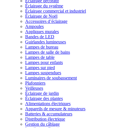
Éclairage décoratif
Éclairage du système
Éclairage commercial et industriel
Éclairage de Noël
Accessoires d’éclairage
Ampoules
Appliques murales
Bandes de LED
Guirlandes lumineuses
Lampes de bureau
Lampes de salle de bains
Lampes de table
Lampes pour enfants
Lampes sur pied
Lampes suspendues
Luminaires de soubassement
Plafonniers
Veilleuses
Éclairage de jardin
Éclairage des plantes
Alimentations électriques
Appareils de mesure & minuteurs
Batteries & accumulateurs
Distribution électrique
Gestion du câblage