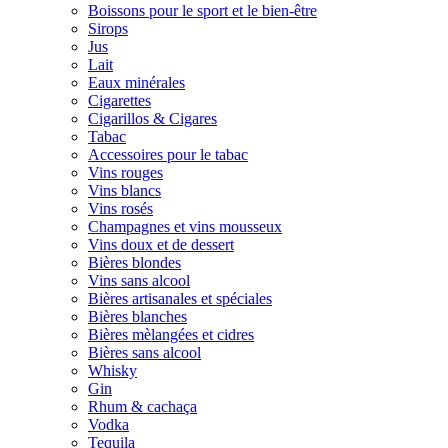
Boissons pour le sport et le bien-être
Sirops
Jus
Lait
Eaux minérales
Cigarettes
Cigarillos & Cigares
Tabac
Accessoires pour le tabac
Vins rouges
Vins blancs
Vins rosés
Champagnes et vins mousseux
Vins doux et de dessert
Bières blondes
Vins sans alcool
Bières artisanales et spéciales
Bières blanches
Bières mèlangées et cidres
Bières sans alcool
Whisky
Gin
Rhum & cachaça
Vodka
Tequila