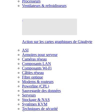
Processeurs
Ventilateurs & refroidisseurs
Action sur les cartes graphiques de Gigabyte
ASI
Armoires pour serveur
Caméras réseau
Composants LAN
Composants Wi-Fi
Câbles réseau
Fibre optique
Modems & routeurs
Powerline (CPL)
Sauvegarde des données
Serveurs
Stockage & NAS
Systèmes KVM
Techniques de sécurité