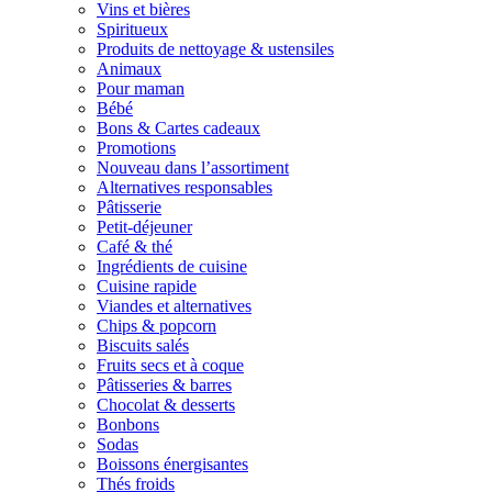
Vins et bières
Spiritueux
Produits de nettoyage & ustensiles
Animaux
Pour maman
Bébé
Bons & Cartes cadeaux
Promotions
Nouveau dans l’assortiment
Alternatives responsables
Pâtisserie
Petit-déjeuner
Café & thé
Ingrédients de cuisine
Cuisine rapide
Viandes et alternatives
Chips & popcorn
Biscuits salés
Fruits secs et à coque
Pâtisseries & barres
Chocolat & desserts
Bonbons
Sodas
Boissons énergisantes
Thés froids