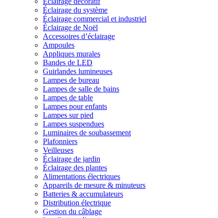
Éclairage décoratif
Éclairage du système
Éclairage commercial et industriel
Éclairage de Noël
Accessoires d’éclairage
Ampoules
Appliques murales
Bandes de LED
Guirlandes lumineuses
Lampes de bureau
Lampes de salle de bains
Lampes de table
Lampes pour enfants
Lampes sur pied
Lampes suspendues
Luminaires de soubassement
Plafonniers
Veilleuses
Éclairage de jardin
Éclairage des plantes
Alimentations électriques
Appareils de mesure & minuteurs
Batteries & accumulateurs
Distribution électrique
Gestion du câblage