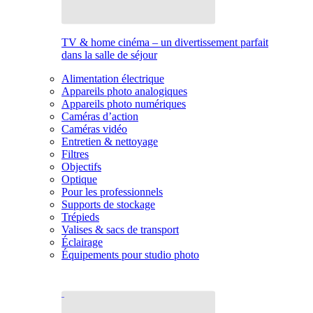
TV & home cinéma – un divertissement parfait
dans la salle de séjour
Alimentation électrique
Appareils photo analogiques
Appareils photo numériques
Caméras d’action
Caméras vidéo
Entretien & nettoyage
Filtres
Objectifs
Optique
Pour les professionnels
Supports de stockage
Trépieds
Valises & sacs de transport
Éclairage
Équipements pour studio photo