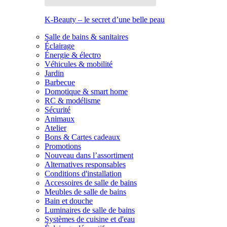
K-Beauty – le secret d’une belle peau
Salle de bains & sanitaires
Éclairage
Énergie & électro
Véhicules & mobilité
Jardin
Barbecue
Domotique & smart home
RC & modélisme
Sécurité
Animaux
Atelier
Bons & Cartes cadeaux
Promotions
Nouveau dans l’assortiment
Alternatives responsables
Conditions d'installation
Accessoires de salle de bains
Meubles de salle de bains
Bain et douche
Luminaires de salle de bains
Systèmes de cuisine et d'eau