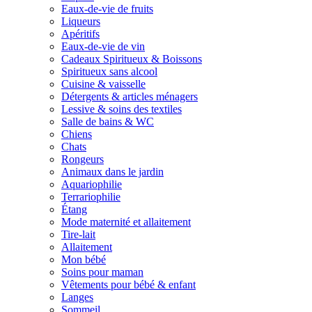
Eaux-de-vie de fruits
Liqueurs
Apéritifs
Eaux-de-vie de vin
Cadeaux Spiritueux & Boissons
Spiritueux sans alcool
Cuisine & vaisselle
Détergents & articles ménagers
Lessive & soins des textiles
Salle de bains & WC
Chiens
Chats
Rongeurs
Animaux dans le jardin
Aquariophilie
Terrariophilie
Étang
Mode maternité et allaitement
Tire-lait
Allaitement
Mon bébé
Soins pour maman
Vêtements pour bébé & enfant
Langes
Sommeil