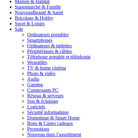
Maison & Habitat
Supermarché & Famille
Nouveau
Beauté & Santé
Bricolage & Hobby
Sport & Loisirs
Sale
Ordinateurs portables
Smartphones
Ordinateurs & tablettes
Périphériques & câbles
Téléphone portable et téléphonie
Wearables
TV & home cinéma
Photo & vidéo
Audio
Gaming
Composants PC
Réseau & serveurs
Son & éclairage
Logiciels
Sécurité informatique
Domotique & Smart Home
Bons & Cartes cadeaux
Promotions
Nouveau dans l’assortiment