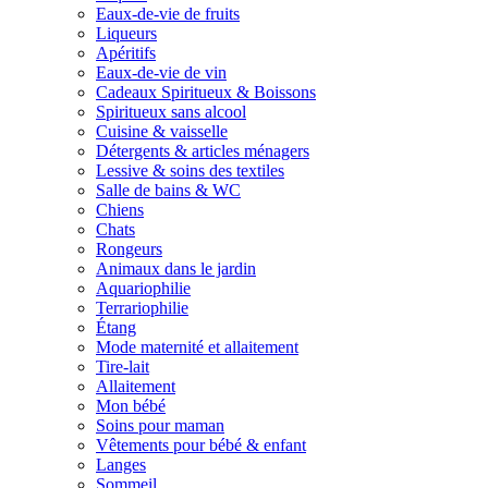
Eaux-de-vie de fruits
Liqueurs
Apéritifs
Eaux-de-vie de vin
Cadeaux Spiritueux & Boissons
Spiritueux sans alcool
Cuisine & vaisselle
Détergents & articles ménagers
Lessive & soins des textiles
Salle de bains & WC
Chiens
Chats
Rongeurs
Animaux dans le jardin
Aquariophilie
Terrariophilie
Étang
Mode maternité et allaitement
Tire-lait
Allaitement
Mon bébé
Soins pour maman
Vêtements pour bébé & enfant
Langes
Sommeil