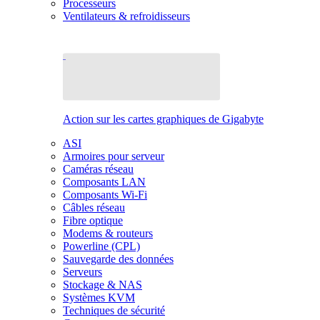
Processeurs
Ventilateurs & refroidisseurs
Action sur les cartes graphiques de Gigabyte
ASI
Armoires pour serveur
Caméras réseau
Composants LAN
Composants Wi-Fi
Câbles réseau
Fibre optique
Modems & routeurs
Powerline (CPL)
Sauvegarde des données
Serveurs
Stockage & NAS
Systèmes KVM
Techniques de sécurité