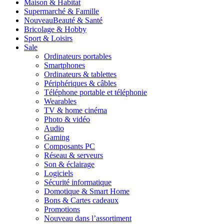
Maison & Habitat
Supermarché & Famille
Nouveau
Beauté & Santé
Bricolage & Hobby
Sport & Loisirs
Sale
Ordinateurs portables
Smartphones
Ordinateurs & tablettes
Périphériques & câbles
Téléphone portable et téléphonie
Wearables
TV & home cinéma
Photo & vidéo
Audio
Gaming
Composants PC
Réseau & serveurs
Son & éclairage
Logiciels
Sécurité informatique
Domotique & Smart Home
Bons & Cartes cadeaux
Promotions
Nouveau dans l’assortiment