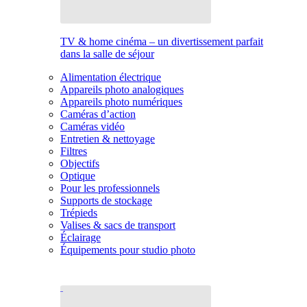
TV & home cinéma – un divertissement parfait
dans la salle de séjour
Alimentation électrique
Appareils photo analogiques
Appareils photo numériques
Caméras d’action
Caméras vidéo
Entretien & nettoyage
Filtres
Objectifs
Optique
Pour les professionnels
Supports de stockage
Trépieds
Valises & sacs de transport
Éclairage
Équipements pour studio photo