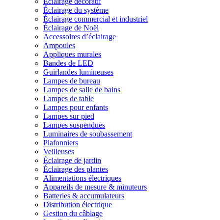
Éclairage décoratif
Éclairage du système
Éclairage commercial et industriel
Éclairage de Noël
Accessoires d’éclairage
Ampoules
Appliques murales
Bandes de LED
Guirlandes lumineuses
Lampes de bureau
Lampes de salle de bains
Lampes de table
Lampes pour enfants
Lampes sur pied
Lampes suspendues
Luminaires de soubassement
Plafonniers
Veilleuses
Éclairage de jardin
Éclairage des plantes
Alimentations électriques
Appareils de mesure & minuteurs
Batteries & accumulateurs
Distribution électrique
Gestion du câblage