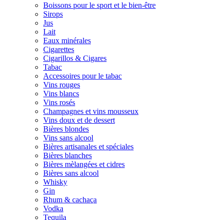
Boissons pour le sport et le bien-être
Sirops
Jus
Lait
Eaux minérales
Cigarettes
Cigarillos & Cigares
Tabac
Accessoires pour le tabac
Vins rouges
Vins blancs
Vins rosés
Champagnes et vins mousseux
Vins doux et de dessert
Bières blondes
Vins sans alcool
Bières artisanales et spéciales
Bières blanches
Bières mèlangées et cidres
Bières sans alcool
Whisky
Gin
Rhum & cachaça
Vodka
Tequila