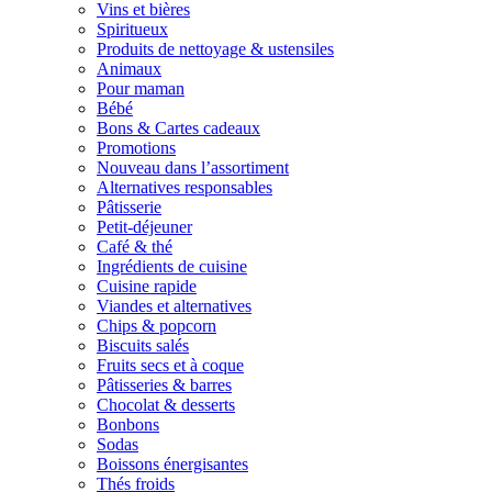
Vins et bières
Spiritueux
Produits de nettoyage & ustensiles
Animaux
Pour maman
Bébé
Bons & Cartes cadeaux
Promotions
Nouveau dans l’assortiment
Alternatives responsables
Pâtisserie
Petit-déjeuner
Café & thé
Ingrédients de cuisine
Cuisine rapide
Viandes et alternatives
Chips & popcorn
Biscuits salés
Fruits secs et à coque
Pâtisseries & barres
Chocolat & desserts
Bonbons
Sodas
Boissons énergisantes
Thés froids