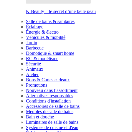
K-Beauty – le secret d’une belle peau
Salle de bains & sanitaires
Éclairage
Énergie & électro
Véhicules & mobilité
Jardin
Barbecue
Domotique & smart home
RC & modélisme
Sécurité
Animaux
Atelier
Bons & Cartes cadeaux
Promotions
Nouveau dans l’assortiment
Alternatives responsables
Conditions d'installation
Accessoires de salle de bains
Meubles de salle de bains
Bain et douche
Luminaires de salle de bains
Systèmes de cuisine et d'eau