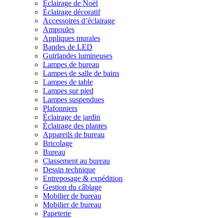
Éclairage de Noël
Éclairage décoratif
Accessoires d’éclairage
Ampoules
Appliques murales
Bandes de LED
Guirlandes lumineuses
Lampes de bureau
Lampes de salle de bains
Lampes de table
Lampes sur pied
Lampes suspendues
Plafonniers
Éclairage de jardin
Éclairage des plantes
Appareils de bureau
Bricolage
Bureau
Classement au bureau
Dessin technique
Entreposage & expédition
Gestion du câblage
Mobilier de bureau
Mobilier de bureau
Papeterie