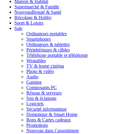
Maison & Habitat
Supermarché & Famille
Nouveau
Beauté & Santé
Bricolage & Hobby
Sport & Loisirs
Sale
Ordinateurs portables
Smartphones
Ordinateurs & tablettes
Périphériques & câbles
Téléphone portable et téléphonie
Wearables
TV & home cinéma
Photo & vidéo
Audio
Gaming
Composants PC
Réseau & serveurs
Son & éclairage
Logiciels
Sécurité informatique
Domotique & Smart Home
Bons & Cartes cadeaux
Promotions
Nouveau dans l’assortiment