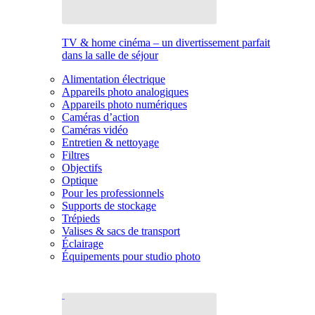
TV & home cinéma – un divertissement parfait
dans la salle de séjour
Alimentation électrique
Appareils photo analogiques
Appareils photo numériques
Caméras d’action
Caméras vidéo
Entretien & nettoyage
Filtres
Objectifs
Optique
Pour les professionnels
Supports de stockage
Trépieds
Valises & sacs de transport
Éclairage
Équipements pour studio photo