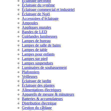
Éclairage décoratif
Éclairage du système
Éclairage commercial et industriel
Éclairage de Noël
Accessoires d’éclairage
Ampoules
Appliques murales
Bandes de LED
Guirlandes lumineuses
Lampes de bureau
Lampes de salle de bains
Lampes de table
Lampes pour enfants
Lampes sur pied
Lampes suspendues
Luminaires de soubassement
Plafonniers
Veilleuses
Éclairage de jardin
Éclairage des plantes
Alimentations électriques
Appareils de mesure & minuteurs
Batteries & accumulateurs
Distribution électrique
Gestion du câblage