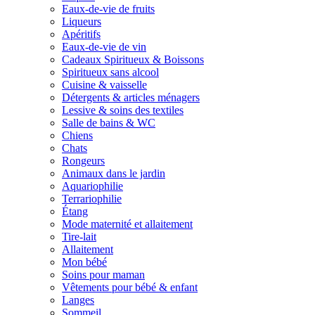
Eaux-de-vie de fruits
Liqueurs
Apéritifs
Eaux-de-vie de vin
Cadeaux Spiritueux & Boissons
Spiritueux sans alcool
Cuisine & vaisselle
Détergents & articles ménagers
Lessive & soins des textiles
Salle de bains & WC
Chiens
Chats
Rongeurs
Animaux dans le jardin
Aquariophilie
Terrariophilie
Étang
Mode maternité et allaitement
Tire-lait
Allaitement
Mon bébé
Soins pour maman
Vêtements pour bébé & enfant
Langes
Sommeil