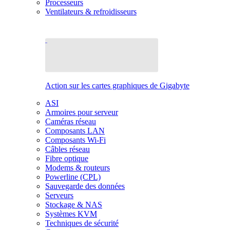
Processeurs
Ventilateurs & refroidisseurs
Action sur les cartes graphiques de Gigabyte
ASI
Armoires pour serveur
Caméras réseau
Composants LAN
Composants Wi-Fi
Câbles réseau
Fibre optique
Modems & routeurs
Powerline (CPL)
Sauvegarde des données
Serveurs
Stockage & NAS
Systèmes KVM
Techniques de sécurité