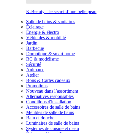
K-Beauty – le secret d’une belle peau
Salle de bains & sanitaires
Éclairage
Énergie & électro
Véhicules & mobilité
Jardin
Barbecue
Domotique & smart home
RC & modélisme
Sécurité
Animaux
Atelier
Bons & Cartes cadeaux
Promotions
Nouveau dans l’assortiment
Alternatives responsables
Conditions d'installation
Accessoires de salle de bains
Meubles de salle de bains
Bain et douche
Luminaires de salle de bains
Systèmes de cuisine et d'eau