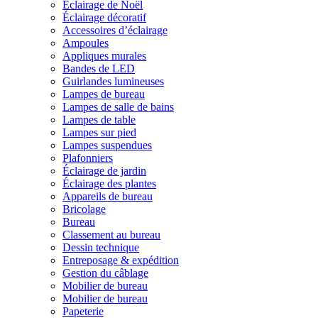
Éclairage de Noël
Éclairage décoratif
Accessoires d’éclairage
Ampoules
Appliques murales
Bandes de LED
Guirlandes lumineuses
Lampes de bureau
Lampes de salle de bains
Lampes de table
Lampes sur pied
Lampes suspendues
Plafonniers
Éclairage de jardin
Éclairage des plantes
Appareils de bureau
Bricolage
Bureau
Classement au bureau
Dessin technique
Entreposage & expédition
Gestion du câblage
Mobilier de bureau
Mobilier de bureau
Papeterie