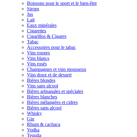
Boissons pour le sport et le bien-être
Sirops
Jus
Lait
Eaux minérales
Cigarettes
Cigarillos & Cigares
Tabac
Accessoires pour le tabac
Vins rouges
Vins blancs
Vins rosés
Champagnes et vins mousseux
Vins doux et de dessert
Bières blondes
Vins sans alcool
Bières artisanales et spéciales
Bières blanches
Bières mèlangées et cidres
Bières sans alcool
Whisky
Gin
Rhum & cachaça
Vodka
Tequila