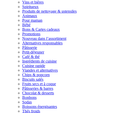
Vins et bières
Spiritueux
Produits de nettoyage & ustensiles
Animaux
Pour maman
Bébé
Bons & Cartes cadeaux
Promotions
Nouveau dans l’assortiment
Alternatives responsables
Pâtisserie
Petit-déjeuner
Café & thé
Ingrédients de cuisine
Cuisine rapide
Viandes et alternatives
Chips & popcorn
Biscuits salés
Fruits secs et à coque
Pâtisseries & barres
Chocolat & desserts
Bonbons
Sodas
Boissons énergisantes
Thés froids