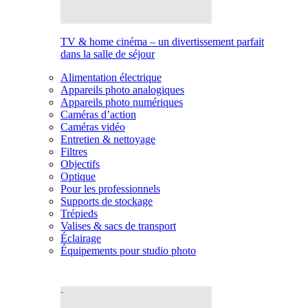
TV & home cinéma – un divertissement parfait
dans la salle de séjour
Alimentation électrique
Appareils photo analogiques
Appareils photo numériques
Caméras d’action
Caméras vidéo
Entretien & nettoyage
Filtres
Objectifs
Optique
Pour les professionnels
Supports de stockage
Trépieds
Valises & sacs de transport
Éclairage
Équipements pour studio photo