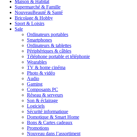
Maison & Habitat
Supermarché & Famille
Nouveau
Beauté & Santé
Bricolage & Hobby
Sport & Loisirs
Sale
Ordinateurs portables
Smartphones
Ordinateurs & tablettes
Périphériques & câbles
Téléphone portable et téléphonie
Wearables
TV & home cinéma
Photo & vidéo
Audio
Gaming
Composants PC
Réseau & serveurs
Son & éclairage
Logiciels
Sécurité informatique
Domotique & Smart Home
Bons & Cartes cadeaux
Promotions
Nouveau dans l’assortiment