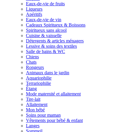
Eaux-de-vie de fruits
Liqueurs
Apéritifs
Eaux-de-vie de vin
Cadeaux Spiritueux & Boissons
Spiritueux sans alcool
Cuisine & vaisselle
Détergents & articles ménagers
Lessive & soins des textiles
Salle de bains & WC
Chiens
Chats
Rongeurs
Animaux dans le jardin
Aquariophilie
Terrariophilie
Étang
Mode maternité et allaitement
Tire-lait
Allaitement
Mon bébé
Soins pour maman
Vêtements pour bébé & enfant
Langes
Sommeil