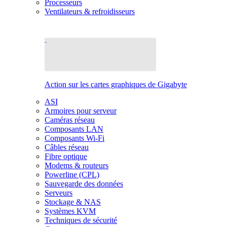
Processeurs
Ventilateurs & refroidisseurs
Action sur les cartes graphiques de Gigabyte
ASI
Armoires pour serveur
Caméras réseau
Composants LAN
Composants Wi-Fi
Câbles réseau
Fibre optique
Modems & routeurs
Powerline (CPL)
Sauvegarde des données
Serveurs
Stockage & NAS
Systèmes KVM
Techniques de sécurité