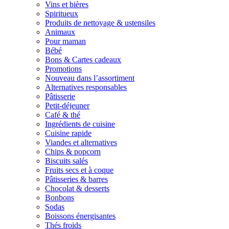
Vins et bières
Spiritueux
Produits de nettoyage & ustensiles
Animaux
Pour maman
Bébé
Bons & Cartes cadeaux
Promotions
Nouveau dans l’assortiment
Alternatives responsables
Pâtisserie
Petit-déjeuner
Café & thé
Ingrédients de cuisine
Cuisine rapide
Viandes et alternatives
Chips & popcorn
Biscuits salés
Fruits secs et à coque
Pâtisseries & barres
Chocolat & desserts
Bonbons
Sodas
Boissons énergisantes
Thés froids