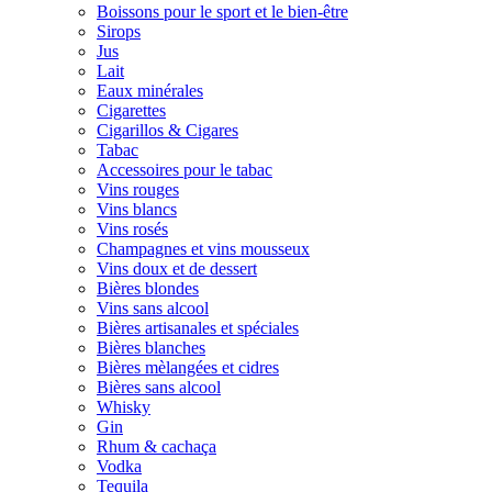
Boissons pour le sport et le bien-être
Sirops
Jus
Lait
Eaux minérales
Cigarettes
Cigarillos & Cigares
Tabac
Accessoires pour le tabac
Vins rouges
Vins blancs
Vins rosés
Champagnes et vins mousseux
Vins doux et de dessert
Bières blondes
Vins sans alcool
Bières artisanales et spéciales
Bières blanches
Bières mèlangées et cidres
Bières sans alcool
Whisky
Gin
Rhum & cachaça
Vodka
Tequila