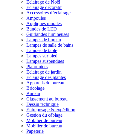
Éclairage de Noël
Éclairage décoratif
Accessoires d’éclairage
Ampoules
Appliques murales
Bandes de LED
Guirlandes lumineuses
Lampes de bureau
Lampes de salle de bains
Lampes de table
Lampes sur pied
Lampes suspendues
Plafonniers
Éclairage de jardin
Éclairage des plantes
Appareils de bureau
Bricolage
Bureau
Classement au bureau
Dessin technique
Entreposage & expédition
Gestion du câblage
Mobilier de bureau
Mobilier de bureau
Papeterie