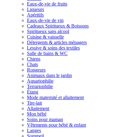
Eaux-de-vie de fruits
Liqueurs
Apéritifs
Eaux-de-vie de vin
Cadeaux Spiritueux & Boissons
Spiritueux sans alcool
Cuisine & vaisselle
Détergents & articles ménagers
Lessive & soins des textiles
Salle de bains & WC
Chiens
Chats
Rongeurs
Animaux dans le jardin
Aquariophilie
Terrariophilie
Étang
Mode maternité et allaitement
Tire-lait
Allaitement
Mon bébé
Soins pour maman
Vêtements pour bébé & enfant
Langes
Sommeil