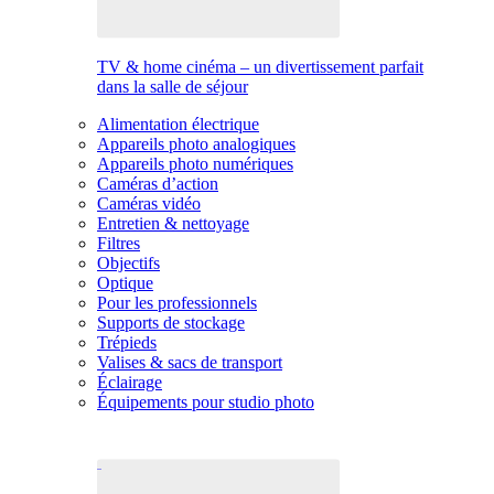
TV & home cinéma – un divertissement parfait
dans la salle de séjour
Alimentation électrique
Appareils photo analogiques
Appareils photo numériques
Caméras d’action
Caméras vidéo
Entretien & nettoyage
Filtres
Objectifs
Optique
Pour les professionnels
Supports de stockage
Trépieds
Valises & sacs de transport
Éclairage
Équipements pour studio photo