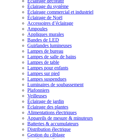
Éclairage décoratif
Éclairage du système
Éclairage commercial et industriel
Éclairage de Noël
Accessoires d’éclairage
Ampoules
Appliques murales
Bandes de LED
Guirlandes lumineuses
Lampes de bureau
Lampes de salle de bains
Lampes de table
Lampes pour enfants
Lampes sur pied
Lampes suspendues
Luminaires de soubassement
Plafonniers
Veilleuses
Éclairage de jardin
Éclairage des plantes
Alimentations électriques
Appareils de mesure & minuteurs
Batteries & accumulateurs
Distribution électrique
Gestion du câblage