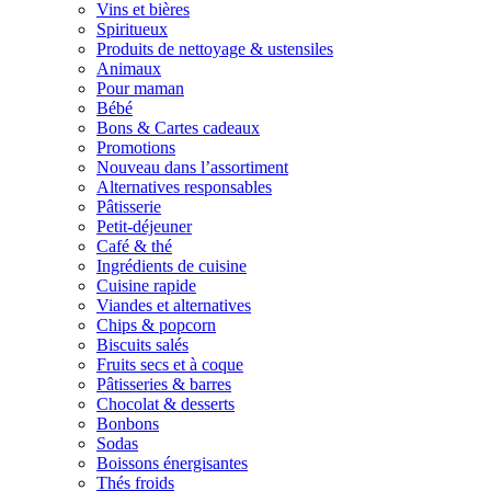
Vins et bières
Spiritueux
Produits de nettoyage & ustensiles
Animaux
Pour maman
Bébé
Bons & Cartes cadeaux
Promotions
Nouveau dans l’assortiment
Alternatives responsables
Pâtisserie
Petit-déjeuner
Café & thé
Ingrédients de cuisine
Cuisine rapide
Viandes et alternatives
Chips & popcorn
Biscuits salés
Fruits secs et à coque
Pâtisseries & barres
Chocolat & desserts
Bonbons
Sodas
Boissons énergisantes
Thés froids