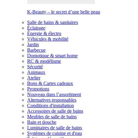
K-Beauty – le secret d’une belle peau
Salle de bains & sanitaires
Éclairage
Énergie & électro
Véhicules & mobilité
Jardin
Barbecue
Domotique & smart home
RC & modélisme
Sécurité
Animaux
Atelier
Bons & Cartes cadeaux
Promotions
Nouveau dans l’assortiment
Alternatives responsables
Conditions d'installation
Accessoires de salle de bains
Meubles de salle de bains
Bain et douche
Luminaires de salle de bains
Systèmes de cuisine et d'eau