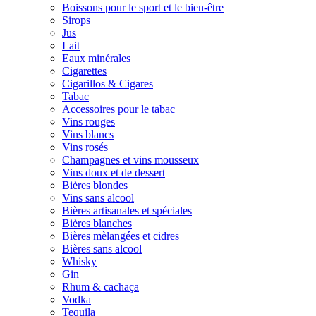
Boissons pour le sport et le bien-être
Sirops
Jus
Lait
Eaux minérales
Cigarettes
Cigarillos & Cigares
Tabac
Accessoires pour le tabac
Vins rouges
Vins blancs
Vins rosés
Champagnes et vins mousseux
Vins doux et de dessert
Bières blondes
Vins sans alcool
Bières artisanales et spéciales
Bières blanches
Bières mèlangées et cidres
Bières sans alcool
Whisky
Gin
Rhum & cachaça
Vodka
Tequila