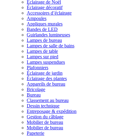
Éclairage de Noël
Éclairage décoratif
Accessoires d’éclairage
Ampoules
Appliques murales
Bandes de LED
Guirlandes lumineuses
Lampes de bureau
Lampes de salle de bains
Lampes de table
Lampes sur pied
Lampes suspendues
Plafonniers
Éclairage de jardin
Éclairage des plantes
Appareils de bureau
Bricolage
Bureau
Classement au bureau
Dessin technique
Entreposage & expédition
Gestion du câblage
Mobilier de bureau
Mobilier de bureau
Papeterie