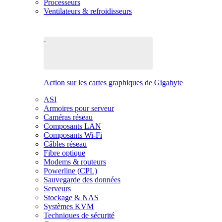
Processeurs
Ventilateurs & refroidisseurs
Action sur les cartes graphiques de Gigabyte
ASI
Armoires pour serveur
Caméras réseau
Composants LAN
Composants Wi-Fi
Câbles réseau
Fibre optique
Modems & routeurs
Powerline (CPL)
Sauvegarde des données
Serveurs
Stockage & NAS
Systèmes KVM
Techniques de sécurité