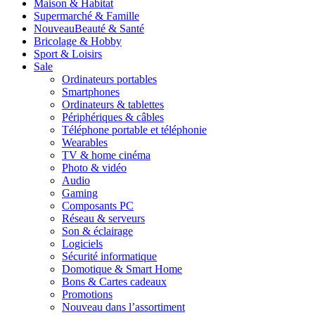
Maison & Habitat
Supermarché & Famille
Nouveau
Beauté & Santé
Bricolage & Hobby
Sport & Loisirs
Sale
Ordinateurs portables
Smartphones
Ordinateurs & tablettes
Périphériques & câbles
Téléphone portable et téléphonie
Wearables
TV & home cinéma
Photo & vidéo
Audio
Gaming
Composants PC
Réseau & serveurs
Son & éclairage
Logiciels
Sécurité informatique
Domotique & Smart Home
Bons & Cartes cadeaux
Promotions
Nouveau dans l’assortiment