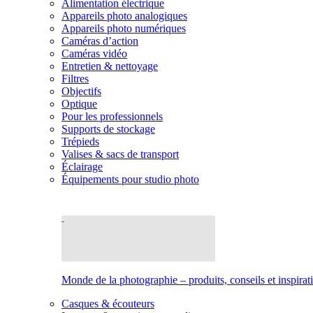
Alimentation électrique
Appareils photo analogiques
Appareils photo numériques
Caméras d’action
Caméras vidéo
Entretien & nettoyage
Filtres
Objectifs
Optique
Pour les professionnels
Supports de stockage
Trépieds
Valises & sacs de transport
Éclairage
Équipements pour studio photo
Monde de la photographie – produits, conseils et inspirat
Casques & écouteurs