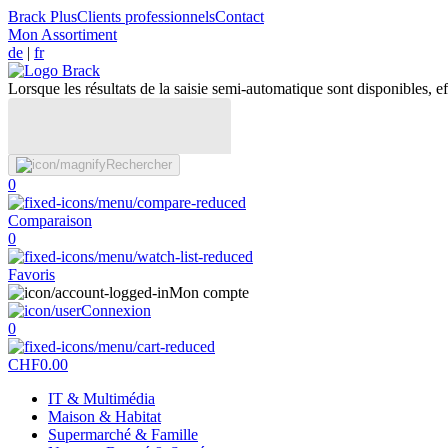
Brack Plus
Clients professionnels
Contact
Mon Assortiment
de
|
fr
Lorsque les résultats de la saisie semi-automatique sont disponibles, eff
Rechercher
0
Comparaison
0
Favoris
Mon compte
Connexion
0
CHF
0.00
IT & Multimédia
Maison & Habitat
Supermarché & Famille