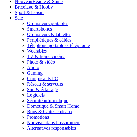
Nouveau
Beauté & Santé
Bricolage & Hobby
Sport & Loisirs
Sale
Ordinateurs portables
Smartphones
Ordinateurs & tablettes
Périphériques & câbles
Téléphone portable et téléphonie
Wearables
TV & home cinéma
Photo & vidéo
Audio
Gaming
Composants PC
Réseau & serveurs
Son & éclairage
Logiciels
Sécurité informatique
Domotique & Smart Home
Bons & Cartes cadeaux
Promotions
Nouveau dans l’assortiment
Alternatives responsables