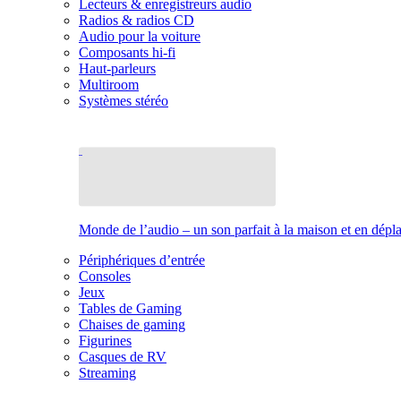
Lecteurs & enregistreurs audio
Radios & radios CD
Audio pour la voiture
Composants hi-fi
Haut-parleurs
Multiroom
Systèmes stéréo
Monde de l’audio – un son parfait à la maison et en dép
Périphériques d’entrée
Consoles
Jeux
Tables de Gaming
Chaises de gaming
Figurines
Casques de RV
Streaming