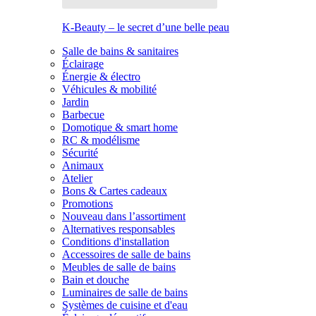
K-Beauty – le secret d’une belle peau
Salle de bains & sanitaires
Éclairage
Énergie & électro
Véhicules & mobilité
Jardin
Barbecue
Domotique & smart home
RC & modélisme
Sécurité
Animaux
Atelier
Bons & Cartes cadeaux
Promotions
Nouveau dans l’assortiment
Alternatives responsables
Conditions d'installation
Accessoires de salle de bains
Meubles de salle de bains
Bain et douche
Luminaires de salle de bains
Systèmes de cuisine et d'eau