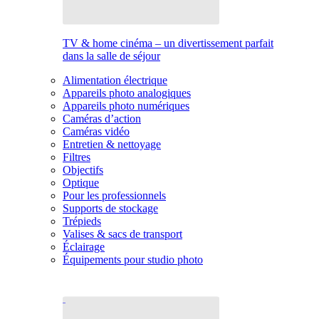
TV & home cinéma – un divertissement parfait
dans la salle de séjour
Alimentation électrique
Appareils photo analogiques
Appareils photo numériques
Caméras d’action
Caméras vidéo
Entretien & nettoyage
Filtres
Objectifs
Optique
Pour les professionnels
Supports de stockage
Trépieds
Valises & sacs de transport
Éclairage
Équipements pour studio photo