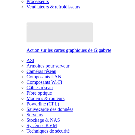
Processeurs
Ventilateurs & refroidisseurs
Action sur les cartes graphiques de Gigabyte
ASI
Armoires pour serveur
Caméras réseau
Composants LAN
Composants Wi-Fi
Câbles réseau
Fibre optique
Modems & routeurs
Powerline (CPL)
Sauvegarde des données
Serveurs
Stockage & NAS
Systèmes KVM
Techniques de sécurité