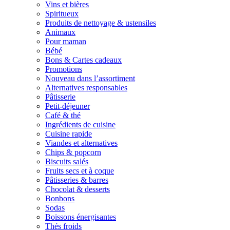
Vins et bières
Spiritueux
Produits de nettoyage & ustensiles
Animaux
Pour maman
Bébé
Bons & Cartes cadeaux
Promotions
Nouveau dans l’assortiment
Alternatives responsables
Pâtisserie
Petit-déjeuner
Café & thé
Ingrédients de cuisine
Cuisine rapide
Viandes et alternatives
Chips & popcorn
Biscuits salés
Fruits secs et à coque
Pâtisseries & barres
Chocolat & desserts
Bonbons
Sodas
Boissons énergisantes
Thés froids