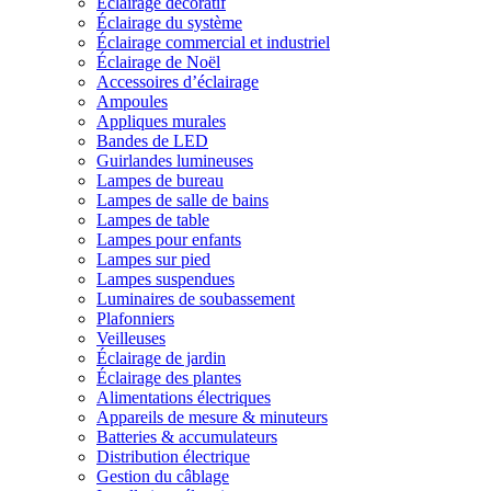
Éclairage décoratif
Éclairage du système
Éclairage commercial et industriel
Éclairage de Noël
Accessoires d’éclairage
Ampoules
Appliques murales
Bandes de LED
Guirlandes lumineuses
Lampes de bureau
Lampes de salle de bains
Lampes de table
Lampes pour enfants
Lampes sur pied
Lampes suspendues
Luminaires de soubassement
Plafonniers
Veilleuses
Éclairage de jardin
Éclairage des plantes
Alimentations électriques
Appareils de mesure & minuteurs
Batteries & accumulateurs
Distribution électrique
Gestion du câblage