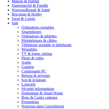
Maison & Habitat
Supermarché & Famille
Nouveau
Beauté & Santé
Bricolage & Hobby
Sport & Loisirs
Sale
Ordinateurs portables
Smartphones
Ordinateurs & tablettes
Périphériques & câbles
Téléphone portable et téléphonie
Wearables
TV & home cinéma
Photo & vidéo
Audio
Gaming
Composants PC
Réseau & serveurs
Son & éclairage
Logiciels
Sécurité informatique
Domotique & Smart Home
Bons & Cartes cadeaux
Promotions
Nouveau dans l’assortiment