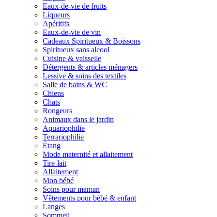
Eaux-de-vie de fruits
Liqueurs
Apéritifs
Eaux-de-vie de vin
Cadeaux Spiritueux & Boissons
Spiritueux sans alcool
Cuisine & vaisselle
Détergents & articles ménagers
Lessive & soins des textiles
Salle de bains & WC
Chiens
Chats
Rongeurs
Animaux dans le jardin
Aquariophilie
Terrariophilie
Étang
Mode maternité et allaitement
Tire-lait
Allaitement
Mon bébé
Soins pour maman
Vêtements pour bébé & enfant
Langes
Sommeil