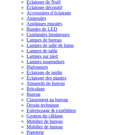
Éclairage de Noël
Éclairage décoratif
Accessoires d’éclairage
Ampoules
Appliques murales
Bandes de LED
Guirlandes lumineuses
Lampes de bureau
Lampes de salle de bains
Lampes de table
Lampes sur pied
Lampes suspendues
Plafonniers
Éclairage de jardin
Éclairage des plantes
Appareils de bureau
Bricolage
Bureau
Classement au bureau
Dessin technique
Entreposage & expédition
Gestion du câblage
Mobilier de bureau
Mobilier de bureau
Papeterie