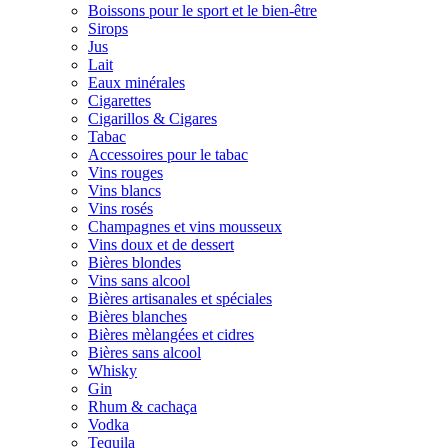
Boissons pour le sport et le bien-être
Sirops
Jus
Lait
Eaux minérales
Cigarettes
Cigarillos & Cigares
Tabac
Accessoires pour le tabac
Vins rouges
Vins blancs
Vins rosés
Champagnes et vins mousseux
Vins doux et de dessert
Bières blondes
Vins sans alcool
Bières artisanales et spéciales
Bières blanches
Bières mèlangées et cidres
Bières sans alcool
Whisky
Gin
Rhum & cachaça
Vodka
Tequila